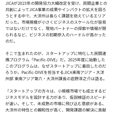
JICAが2023年の開発協力大綱改定を受け、民間企業との
共創によってJICA事業の成果やインパクトの拡大を図ろ
うとする中で、大洋州は長らく課題を抱えているエリア
だった。市場規模が小さくビジネスのスケール化が容易
ではないだけでなく、現地パートナーの探索や情報が限
られるなど、ビジネスの初期参入のハードルが高かった
のだ。
そこで生まれたのが、スタートアップに特化した民間連
携プログラム「Pacific-DIVE」だ。2025年度に始動した
このプログラムは、なぜスタートアップに着目したのだ
ろうか。Pacific-DIVEを担当するJICA東南アジア・大洋
州部 東南アジア第六・大洋州課長の岩野淳之介は語る。
「スタートアップの方々は、小規模市場でも成立するビ
ジネスモデルを設計する力があり、仮説検証のスピード
が速い。そして、未成熟の市場に飛び込む意欲がある。
大洋州の特性との親和性が高く、開発課題の解決に貢献