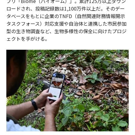
プリ「Biome（バイオーム）」。累計125万以上ダウン
ロードされ、投稿記録数は1,100万件以上だ。そのデー
タベースをもとに企業のTNFD（自然関連財務情報開示
タスクフォース）対応支援や自治体と連携した市民参加
型の生き物調査など、生物多様性の保全に向けたプロジ
ェクトを手がける。