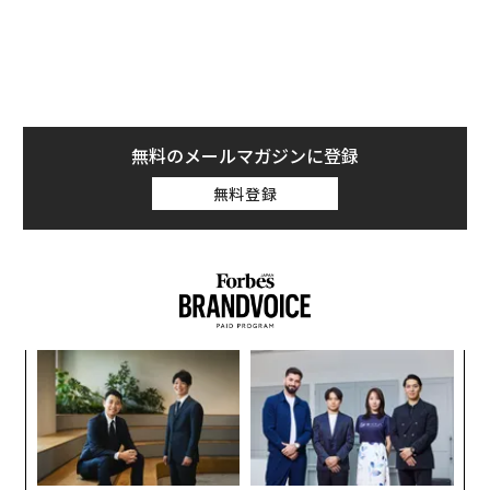
キシベンゾン」と「オクチノキサート」があり、サンゴ
礁が有名な多くのビーチで禁止されている。
これらの化学物質が海に溶け出すことで、サンゴ礁の白
化を引き起こすと言われているのだ。
無料のメールマガジンに登録
また、粒子の大きさも重要で、サンゴが摂取できない
無料登録
「ノンナノ」サイズの粒子を使用しているミネラル系の
日焼け止めを使うのがよいとされている。
実際に規制している観光地
るか
革
、く
ク
た「
“
シ
グ