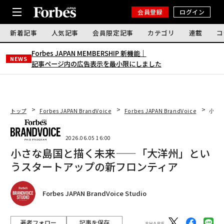
会員登録
ログイン
新着記事
人気記事
会員限定記事
カテゴリ
連載
コ
Forbes JAPAN MEMBERSHIP 新機能｜
NEWS
記事ページ内の広告表示を最小限にしました
トップ
Forbes JAPAN BrandVoice
Forbes JAPAN BrandVoice
小さ
2026.06.05 16:00
小さな島国と描く未来——「大洋州」とい
うスタートアップの新フロンティア
Forbes JAPAN BrandVoice Studio
著者フォロー
記事を保存