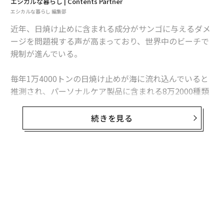
エシカルな暮らし | Contents Partner
エシカルな暮らし 編集部
近年、日焼け止めに含まれる成分がサンゴに与えるダメ
ージを問題視する声が高まっており、世界中のビーチで
規制が進んでいる。
毎年1万4000トンの日焼け止めが海に流れ込んでいると
推測され、パーソナルケア製品に含まれる8万2000種類
の化学物質が海を汚染している可能性がある。
続きを見る
過去50年間で、カリブ海のサンゴ礁の約80％は、汚染・
沿岸の開発・水の温暖化により失われている。
今回は、日焼け止めとサンゴの関係や、サンゴの重要な
役割をまとめていく。
日焼け止めに含まれる有害物質
サンゴへの悪影響が特に懸念されている物質として「オ