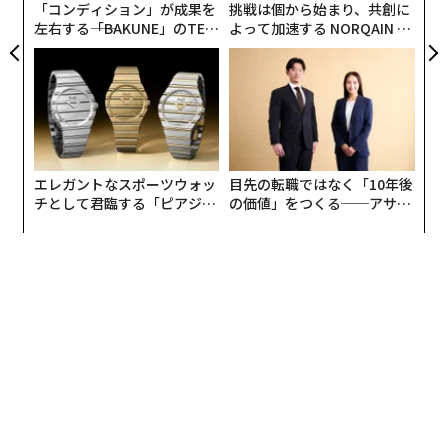
「コンディション」が成果を
挑戦は個から始まり、共創に
左右する――「BAKUNE」のTEN
よって加速する NORQAIN JA
TIALが支える「挑戦者の明
PAN 特別座談会
日」
パラオでは、2020年1月から、オキシベンゾン、オクチ
エレガントなスポーツウォッ
目先の転職ではなく「10年後
ノキサートを含む10種類の化学成分が配合された日焼け
チとして君臨する「ピアジ
の価値」をつくる──アサイ
止めの販売・使用が禁止された。
ェ」ポロの魅力
ンの長期伴走型支援とは
2021年1月には、日本人に人気のリゾートであるハワイ
でも、オキシベンゾンとオクチノキサートが含まれる日
焼け止めの販売・流通が禁止された。
カリブ海に浮かぶボネール島でも、ハワイと同様の規制
が設けられている。
なぜそこまでしてサンゴを守る必要があるのか。貴重な