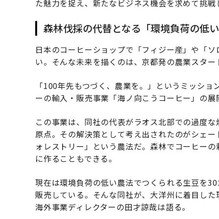
た魅力を捉え、新たなビジネス機会を求めて挑戦
森林伐採の代替となる「環境負荷の低
日本のコーヒーショップで「フィジー産」や「ソ
い。そんな未来を描くのは、京都発の農業スター
「100年先もつづく、農業を。」というミッショ
ーの輸入・販売事業「海ノ向こうコーヒー」の展
この事業は、同社の代表がラオス北部での過度な
原点。その解決策として考え出されたのがシェー
ォレストリー」という農法だ。森林でコーヒーの
に作ることもできる。
現在は環境負荷の低い農法でつくられる生豆を3
販売している。そんな同社が、大洋州に着目した
海外事業ディレクターの田才諒哉は語る。