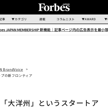
記事
カテゴリ
連載
コラムニスト
AWARD
rbes JAPAN MEMBERSHIP 新機能｜
記事ページ内の広告表示を最小
N BrandVoice
ップの新フロンティア
—「大洋州」というスタートア