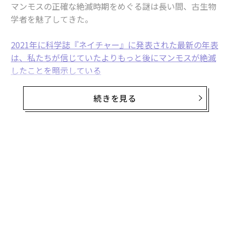
マンモスの正確な絶滅時期をめぐる謎は長い間、古生物
学者を魅了してきた。
2021年に科学誌『ネイチャー』に発表された最新の年表
は、私たちが信じていたよりもっと後にマンモスが絶滅
したことを暗示している
。国際的な研究チームがマンモスの環境DNAを調べたと
ころ、3900年前にも北米とアジアにマンモスの大規模な
続きを見る
集団が存在したことが示唆された。
しかし、シンシナティ大学助教授の
ジョシュア・ミラー
とコロラド大学ボルダー校の
カール・シンプソン
は共同
執筆した論文の中で、最新の年表を確立するのに使われ
た環境DNAは以前認識されていたよりもずっと複雑だと
いう異なる見方を示している。