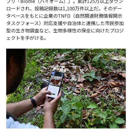
プリ「Biome（バイオーム）」。累計125万以上ダウン
ロードされ、投稿記録数は1,100万件以上だ。そのデー
タベースをもとに企業のTNFD（自然関連財務情報開示
タスクフォース）対応支援や自治体と連携した市民参加
型の生き物調査など、生物多様性の保全に向けたプロジ
ェクトを手がける。