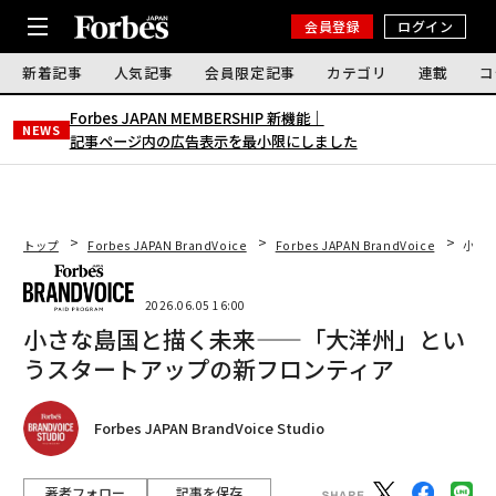
会員登録
ログイン
新着記事
人気記事
会員限定記事
カテゴリ
連載
コ
Forbes JAPAN MEMBERSHIP 新機能｜
NEWS
記事ページ内の広告表示を最小限にしました
トップ
Forbes JAPAN BrandVoice
Forbes JAPAN BrandVoice
小さ
2026.06.05 16:00
小さな島国と描く未来——「大洋州」とい
うスタートアップの新フロンティア
Forbes JAPAN BrandVoice Studio
著者フォロー
記事を保存