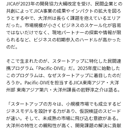
JICAが2023年の開発協力大綱改定を受け、民間企業との
共創によってJICA事業の成果やインパクトの拡大を図ろ
うとする中で、大洋州は長らく課題を抱えているエリア
だった。市場規模が小さくビジネスのスケール化が容易
ではないだけでなく、現地パートナーの探索や情報が限
られるなど、ビジネスの初期参入のハードルが高かった
のだ。
そこで生まれたのが、スタートアップに特化した民間連
携プログラム「Pacific-DIVE」だ。2025年度に始動した
このプログラムは、なぜスタートアップに着目したのだ
ろうか。Pacific-DIVEを担当するJICA東南アジア・大洋
州部 東南アジア第六・大洋州課長の岩野淳之介は語る。
「スタートアップの方々は、小規模市場でも成立するビ
ジネスモデルを設計する力があり、仮説検証のスピード
が速い。そして、未成熟の市場に飛び込む意欲がある。
大洋州の特性との親和性が高く、開発課題の解決に貢献