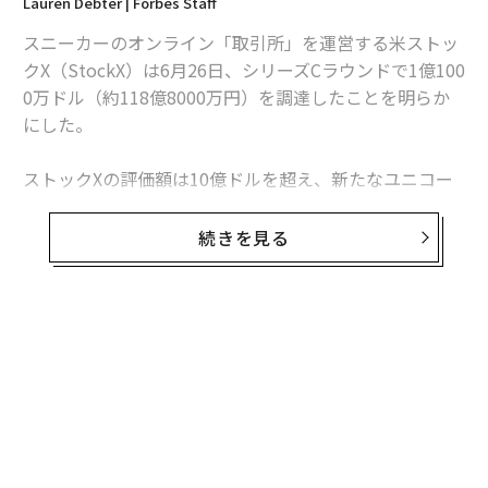
Lauren Debter | Forbes Staff
スニーカーのオンライン「取引所」を運営する米ストッ
クX（StockX）は6月26日、シリーズCラウンドで1億100
0万ドル（約118億8000万円）を調達したことを明らか
にした。
ストックXの評価額は10億ドルを超え、新たなユニコー
ン企業が誕生することとなった。今回の調達ラウンドを
主導したのは、投資会社のDSTグローバルとジェネラ
続きを見る
ル・アトランティック、GGVキャピタル。ストックXがこ
れまでに調達した金額は、合計およそ1億6000万ドルと
なる。
同社はまた、共同創業者のジョシュ・ルーバー（41）が
最高経営責任者（CEO）を退き、取締役として同社の経
営に関わることを発表した。新CEOに就任したのは、最
近まで電子商取引大手イーベイのシニア・バイスプレジ
デントだったスコット・カトラー（49）。チケット売買