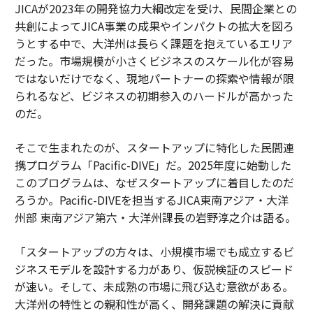
JICAが2023年の開発協力大綱改定を受け、民間企業との
共創によってJICA事業の成果やインパクトの拡大を図ろ
うとする中で、大洋州は長らく課題を抱えているエリア
だった。市場規模が小さくビジネスのスケール化が容易
ではないだけでなく、現地パートナーの探索や情報が限
られるなど、ビジネスの初期参入のハードルが高かった
のだ。
そこで生まれたのが、スタートアップに特化した民間連
携プログラム「Pacific-DIVE」だ。2025年度に始動した
このプログラムは、なぜスタートアップに着目したのだ
ろうか。Pacific-DIVEを担当するJICA東南アジア・大洋
州部 東南アジア第六・大洋州課長の岩野淳之介は語る。
「スタートアップの方々は、小規模市場でも成立するビ
ジネスモデルを設計する力があり、仮説検証のスピード
が速い。そして、未成熟の市場に飛び込む意欲がある。
大洋州の特性との親和性が高く、開発課題の解決に貢献