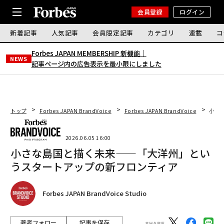
会員登録
ログイン
新着記事
人気記事
会員限定記事
カテゴリ
連載
コ
Forbes JAPAN MEMBERSHIP 新機能｜
NEWS
記事ページ内の広告表示を最小限にしました
トップ
Forbes JAPAN BrandVoice
Forbes JAPAN BrandVoice
小さ
2026.06.05 16:00
小さな島国と描く未来——「大洋州」とい
うスタートアップの新フロンティア
Forbes JAPAN BrandVoice Studio
著者フォロー
記事を保存