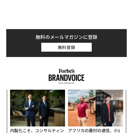
仲介サイト、スタブハブ（StubHub）」のCEOを務めた
ほか、ニューヨーク証券取引所の上場部門の責任者でも
あった人物だ。
無料のメールマガジンに登録
無料登録
パ
技
無
「
防
左右
T
日
内製化こそ、コンサルティン
アフリカの農村の通信、小1