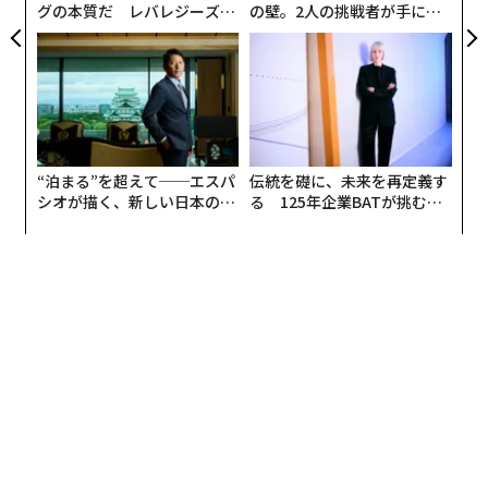
グの本質だ レバレジーズが
の壁。2人の挑戦者が手にし
実践する、次世代ファームの
た「次なる武器」
全貌
“泊まる”を超えて──エスパ
伝統を礎に、未来を再定義す
シオが描く、新しい日本のラ
る 125年企業BATが挑むス
グジュアリー（前編）
モークレスな未来
編集＝木内涼子
2026年9月号発売中
最新号の購入はこちらから