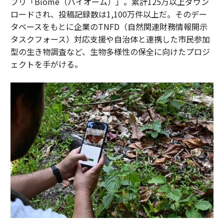
プリ「Biome（バイオーム）」。累計125万以上ダウン
ロードされ、投稿記録数は1,100万件以上だ。そのデー
タベースをもとに企業のTNFD（自然関連財務情報開示
タスクフォース）対応支援や自治体と連携した市民参加
型の生き物調査など、生物多様性の保全に向けたプロジ
ェクトを手がける。