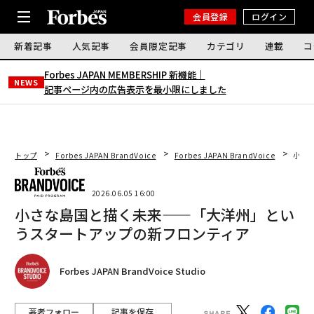
会員登録
ログイン
新着記事
人気記事
会員限定記事
カテゴリ
連載
コ
Forbes JAPAN MEMBERSHIP 新機能｜
NEWS
記事ページ内の広告表示を最小限にしました
トップ
Forbes JAPAN BrandVoice
Forbes JAPAN BrandVoice
小さ
2026.06.05 16:00
小さな島国と描く未来——「大洋州」とい
うスタートアップの新フロンティア
Forbes JAPAN BrandVoice Studio
著者フォロー
記事を保存