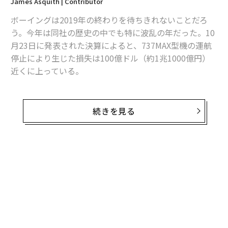
James Asquith | Contributor
ボーイングは2019年の終わりを待ちきれないことだろ
う。今年は同社の歴史の中でも特に波乱の年だった。10
月23日に発表された決算によると、737MAX型機の運航
停止により生じた損失は100億ドル（約1兆1000億円）
近くに上っている。
ボーイングは、同機の運航停止により影響を被った多く
の航空会社から圧力を受けており、追加で50億ドル（約
続きを見る
5400億円）の補償金を約束した。
私が8月にボーイングを取材した際、米航空会社ではMA
X型機の運航再開スケジュール延期が相次いでいたが、
それでも同社は今年中の運航再開を主張していた。一方
の私は当時、同機は2020年まで運航できないだろうとみ
ていた。