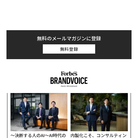
無料のメールマガジンに登録
無料登録
ア
の
た
伝
る
モ
〜決断する人のAI〜AI時代の
内製化こそ、コンサルティン