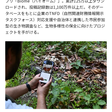
プリ「Biome（バイオーム）」。累計125万以上ダウン
ロードされ、投稿記録数は1,100万件以上だ。そのデー
タベースをもとに企業のTNFD（自然関連財務情報開示
タスクフォース）対応支援や自治体と連携した市民参加
型の生き物調査など、生物多様性の保全に向けたプロジ
ェクトを手がける。