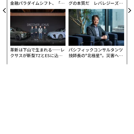
金融パラダイムシフト、「超
グの本質だ レバレジーズが
個別化」の核心 【MUFG×ウ
実践する、次世代ファームの
ェルスナビ×PwC】
全貌
編集＝遠藤宗生
革新は下山で生まれる──レ
パシフィックコンサルタンツ
クサスが新型TZとESに込め
技師長の"北極星"。災害への
た「DISCOVER」の哲学
無力感を乗り越え見つけた、
2026年9月号発売中
防災一筋20年の答え
最新号の購入はこちらから
メンバーシップに登録する