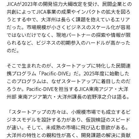
JICAが2023年の開発協力大綱改定を受け、民間企業との
共創によってJICA事業の成果やインパクトの拡大を図ろ
うとする中で、大洋州は長らく課題を抱えているエリア
だった。市場規模が小さくビジネスのスケール化が容易
ではないだけでなく、現地パートナーの探索や情報が限
られるなど、ビジネスの初期参入のハードルが高かった
のだ。
そこで生まれたのが、スタートアップに特化した民間連
携プログラム「Pacific-DIVE」だ。2025年度に始動した
このプログラムは、なぜスタートアップに着目したのだ
ろうか。Pacific-DIVEを担当するJICA東南アジア・大洋
州部 東南アジア第六・大洋州課長の岩野淳之介は語る。
「スタートアップの方々は、小規模市場でも成立するビ
ジネスモデルを設計する力があり、仮説検証のスピード
が速い。そして、未成熟の市場に飛び込む意欲がある。
大洋州の特性との親和性が高く、開発課題の解決に貢献