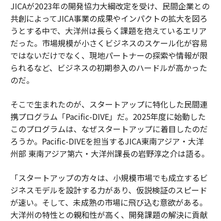
JICAが2023年の開発協力大綱改定を受け、民間企業との
共創によってJICA事業の成果やインパクトの拡大を図ろ
うとする中で、大洋州は長らく課題を抱えているエリア
だった。市場規模が小さくビジネスのスケール化が容易
ではないだけでなく、現地パートナーの探索や情報が限
られるなど、ビジネスの初期参入のハードルが高かった
のだ。
そこで生まれたのが、スタートアップに特化した民間連
携プログラム「Pacific-DIVE」だ。2025年度に始動した
このプログラムは、なぜスタートアップに着目したのだ
ろうか。Pacific-DIVEを担当するJICA東南アジア・大洋
州部 東南アジア第六・大洋州課長の岩野淳之介は語る。
「スタートアップの方々は、小規模市場でも成立するビ
ジネスモデルを設計する力があり、仮説検証のスピード
が速い。そして、未成熟の市場に飛び込む意欲がある。
大洋州の特性との親和性が高く、開発課題の解決に貢献