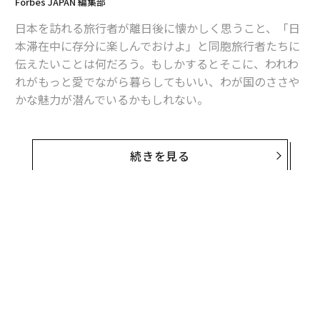
Forbes JAPAN 編集部
日本を訪れる旅行者が離日後に懐かしく思うこと、「日
本滞在中に存分に楽しんでおけよ」と同胞旅行者たちに
伝えたいことは何だろう。もしかするとそこに、われわ
れがもっと愛でながら暮らしてもいい、わが国のささや
かな魅力が潜んでいるかもしれない。
日本を訪れる旅行者や、海外からの日本長期滞在者向け
メディア「Japan Inside」の外国人記者が、外国人旅行
続きを見る
者や、半年から10年以上日本に住み、最近帰国した外国
人たちに取材し、まとめたリストがある。同サイトの全
面協力のもと、3回にわたって一挙公開する。
私たち外国人の多くはある時点で日本に別れを告げ、そ
れぞれの故郷に帰らなければならない。
日本のああいうところがよかったとすぐに恋しくなるこ