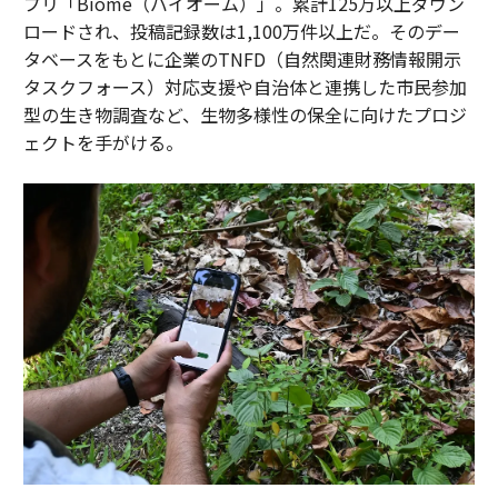
プリ「Biome（バイオーム）」。累計125万以上ダウン
ロードされ、投稿記録数は1,100万件以上だ。そのデー
タベースをもとに企業のTNFD（自然関連財務情報開示
タスクフォース）対応支援や自治体と連携した市民参加
型の生き物調査など、生物多様性の保全に向けたプロジ
ェクトを手がける。