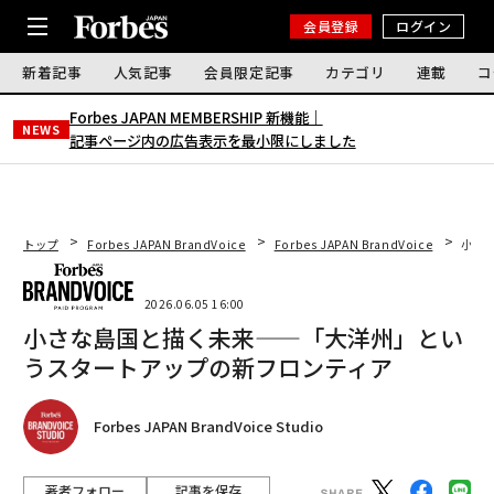
会員登録
ログイン
新着記事
人気記事
会員限定記事
カテゴリ
連載
コ
Forbes JAPAN MEMBERSHIP 新機能｜
NEWS
記事ページ内の広告表示を最小限にしました
トップ
Forbes JAPAN BrandVoice
Forbes JAPAN BrandVoice
小さ
2026.06.05 16:00
小さな島国と描く未来——「大洋州」とい
うスタートアップの新フロンティア
Forbes JAPAN BrandVoice Studio
著者フォロー
記事を保存