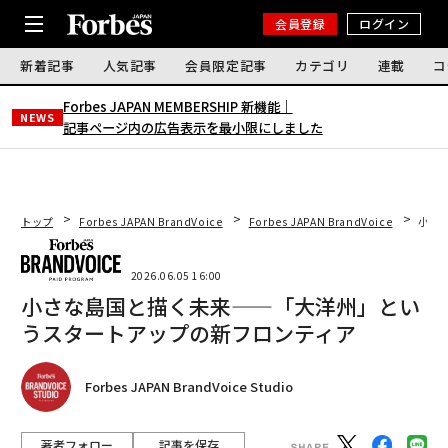
会員登録
ログイン
新着記事
人気記事
会員限定記事
カテゴリ
連載
コ
Forbes JAPAN MEMBERSHIP 新機能｜
NEWS
記事ページ内の広告表示を最小限にしました
トップ
Forbes JAPAN BrandVoice
Forbes JAPAN BrandVoice
小さ
2026.06.05 16:00
小さな島国と描く未来——「大洋州」とい
うスタートアップの新フロンティア
Forbes JAPAN BrandVoice Studio
著者フォロー
記事を保存