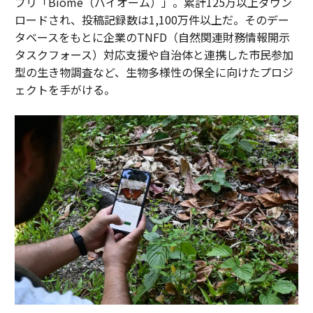
プリ「Biome（バイオーム）」。累計125万以上ダウン
ロードされ、投稿記録数は1,100万件以上だ。そのデー
タベースをもとに企業のTNFD（自然関連財務情報開示
タスクフォース）対応支援や自治体と連携した市民参加
型の生き物調査など、生物多様性の保全に向けたプロジ
ェクトを手がける。