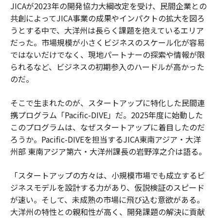
JICAが2023年の開発協力大綱改定を受け、民間企業との
共創によってJICA事業の成果やインパクトの拡大を図ろ
うとする中で、大洋州は長らく課題を抱えているエリア
だった。市場規模が小さくビジネスのスケール化が容易
ではないだけでなく、現地パートナーの探索や情報が限
られるなど、ビジネスの初期参入のハードルが高かった
のだ。
そこで生まれたのが、スタートアップに特化した民間連
携プログラム「Pacific-DIVE」だ。2025年度に始動した
このプログラムは、なぜスタートアップに着目したのだ
ろうか。Pacific-DIVEを担当するJICA東南アジア・大洋
州部 東南アジア第六・大洋州課長の岩野淳之介は語る。
「スタートアップの方々は、小規模市場でも成立するビ
ジネスモデルを設計する力があり、仮説検証のスピード
が速い。そして、未成熟の市場に飛び込む意欲がある。
大洋州の特性との親和性が高く、開発課題の解決に貢献