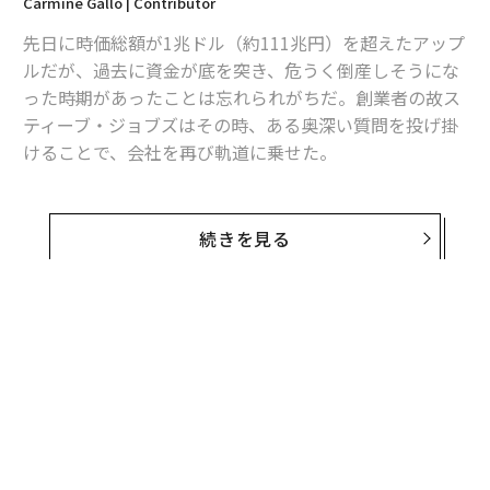
Carmine Gallo | Contributor
先日に時価総額が1兆ドル（約111兆円）を超えたアップ
ルだが、過去に資金が底を突き、危うく倒産しそうにな
った時期があったことは忘れられがちだ。創業者の故ス
ティーブ・ジョブズはその時、ある奥深い質問を投げ掛
けることで、会社を再び軌道に乗せた。
私は、インスピレーションを与えるリーダーシップに関
する基調講演を行う際、聴衆にある動画を見せている。
続きを見る
それはジョブズが1997年、少人数の社員会議を開いたと
きのものだ。
それは、1985年に解任されたジョブズが同社に戻ってか
ら2カ月後のことだった。アップルの銀行口座に残って
いた資金は90日分。先行きは暗く、同社の時価総額が米
国の上場企業で初めて1兆ドルを超えることはおろか、
会社が存続できると考えていた人はほとんどいなかっ
た。