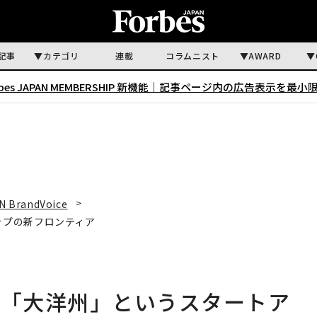
記事
カテゴリ
連載
コラムニスト
AWARD
rbes JAPAN MEMBERSHIP 新機能｜
記事ページ内の広告表示を最小
N BrandVoice
ップの新フロンティア
—「大洋州」というスタートア