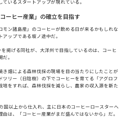
しているスタートアップが現れている。
いコーヒー産業」の確立を目指す
ロモン諸島産」のコーヒーが飲める日が来るかもしれな
トアップである坂ノ途中だ。
ンを掲げる同社が、大洋州で目指しているのは、コーヒ
開だ。
焼き畑による森林伐採の現場を目の当たりにしたことが
ドツリー（日陰樹）の下でコーヒーを育てる「アグロフ
栽培をすれば、森林伐採を減らし、農家の収入源を新た
0カ国以上から仕入れ、主に日本のコーヒーロースターへ
理由は、「コーヒー産業がまだ盛んではないから」だ。