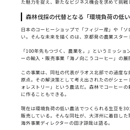
た魅力を捉え、新たなビジネス機会を求めて挑戦
森林伐採の代替となる「環境負荷の低
日本のコーヒーショップで「フィジー産」や「ソ
い。そんな未来を描くのは、京都発の農業スター
「100年先もつづく、農業を。」というミッショ
ーの輸入・販売事業「海ノ向こうコーヒー」の展
この事業は、同社の代表がラオス北部での過度な
原点。その解決策として考え出されたのがシェー
ォレストリー」という農法だ。森林でコーヒーの
に作ることもできる。
現在は環境負荷の低い農法でつくられる生豆を3
販売している。そんな同社が、大洋州に着目した
海外事業ディレクターの田才諒哉は語る。