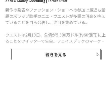
Zack O'Malley Greenburg | Forbes Staff
新作の発表やファッション・ショーへの参加で最近も話
題の米ラップ歌手カニエ・ウエストが多額の借金を抱え
ていることを自ら公表し、注目を集めている。
ウエストは2月13日、負債が5,300万ドル(約60億円)に上
ることをツイッターで告白。フェイスブックのマーク・
ザッカーバーグCEOをはじめとする多数の富豪たちに、
何らかの形での財政支援を要請した。フォーブスの最新
続きを見る
の調査では、ザッカーバーグの資産は470億ドル（約5兆
3,360億円）となっている。
ウエストは「マーク・ザッカーバーグがカニエ・ウエス
トのアイデアに10億ドルを投資」、「明日電話をもらえ
ないか…ヒップホップが大好きだろう？俺の芸術を愛し
ているだろう…俺はあんたのお気に入りのアーティス
ト…」など何件ものコメントをツイッターに投稿。リリ
ースしたばかりのアルバムの宣伝ではなく本当に借金を