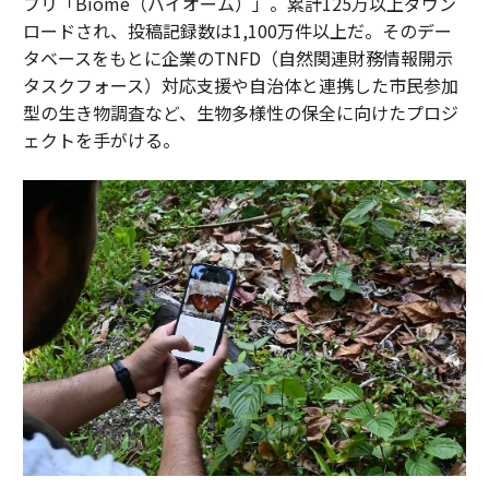
プリ「Biome（バイオーム）」。累計125万以上ダウン
ロードされ、投稿記録数は1,100万件以上だ。そのデー
タベースをもとに企業のTNFD（自然関連財務情報開示
タスクフォース）対応支援や自治体と連携した市民参加
型の生き物調査など、生物多様性の保全に向けたプロジ
ェクトを手がける。