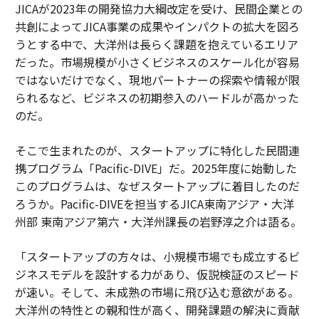
JICAが2023年の開発協力大綱改定を受け、民間企業との
共創によってJICA事業の成果やインパクトの拡大を図ろ
うとする中で、大洋州は長らく課題を抱えているエリア
だった。市場規模が小さくビジネスのスケール化が容易
ではないだけでなく、現地パートナーの探索や情報が限
られるなど、ビジネスの初期参入のハードルが高かった
のだ。
そこで生まれたのが、スタートアップに特化した民間連
携プログラム「Pacific-DIVE」だ。2025年度に始動した
このプログラムは、なぜスタートアップに着目したのだ
ろうか。Pacific-DIVEを担当するJICA東南アジア・大洋
州部 東南アジア第六・大洋州課長の岩野淳之介は語る。
「スタートアップの方々は、小規模市場でも成立するビ
ジネスモデルを設計する力があり、仮説検証のスピード
が速い。そして、未成熟の市場に飛び込む意欲がある。
大洋州の特性との親和性が高く、開発課題の解決に貢献