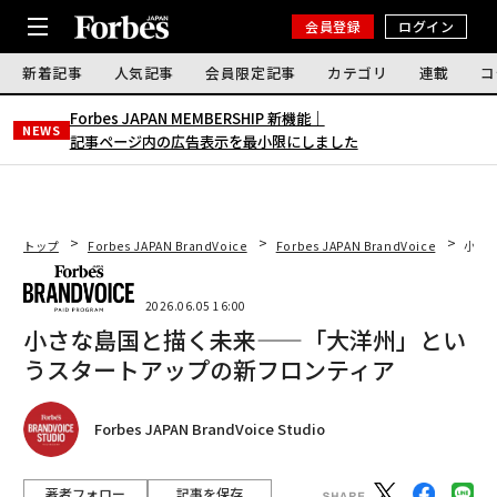
会員登録
ログイン
新着記事
人気記事
会員限定記事
カテゴリ
連載
コ
Forbes JAPAN MEMBERSHIP 新機能｜
NEWS
記事ページ内の広告表示を最小限にしました
トップ
Forbes JAPAN BrandVoice
Forbes JAPAN BrandVoice
小さ
2026.06.05 16:00
小さな島国と描く未来——「大洋州」とい
うスタートアップの新フロンティア
Forbes JAPAN BrandVoice Studio
著者フォロー
記事を保存