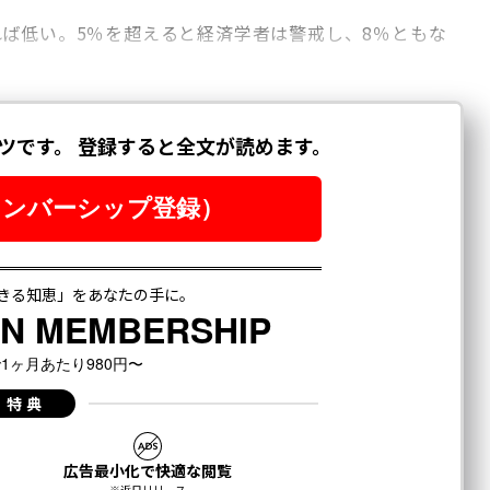
ば低い。5％を超えると経済学者は警戒し、8％ともな