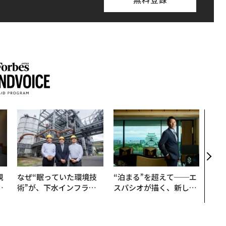
〈7
のキ
ある
ティ
る1日
T 20
規
なぜ“眠っていた環境技
“泊まる”を超えて──エ
実
術”が、下水インフラを
スパシオが描く、新しい
動
変えたのか──産総研×
日本のラグジュアリー
モ
月島JFEアクアソリュー
（前編）
ションの10年