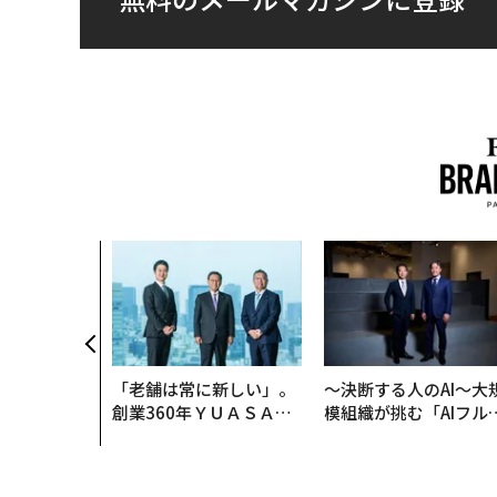
「老舗は常に新しい」。
〜決断する人のAI〜大
創業360年ＹＵＡＳＡと
模組織が挑む「AIフル
カクシンCEO田尻望が語
装」“使う”企業から“
る、AIを超える人の価値
く”企業へ【NTTドコ
ビジネス×PwC】