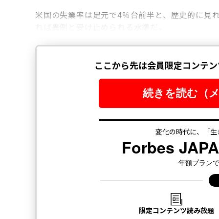
米国の失業率は足元で4％台前半と、歴史的に見れ
れば異例と受け止められる水準だ。