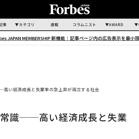
記事
カテゴリ
連載
コラムニスト
AWARD
rbes JAPAN MEMBERSHIP 新機能｜
記事ページ内の広告表示を最小
──高い経済成長と失業率の急上昇が両立する社会
の常識──高い経済成長と失業
会