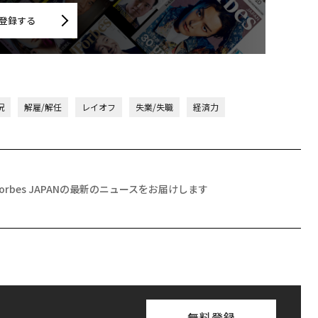
登録する
況
解雇/解任
レイオフ
失業/失職
経済力
Forbes JAPANの最新のニュースをお届けします
無料登録