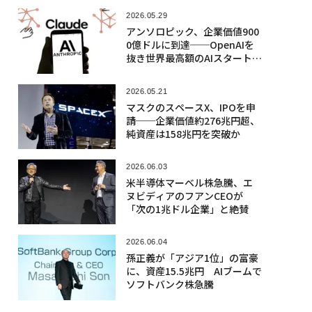
2026.05.29
アンソロピック、企業価値900
0億ドルに到達──OpenAIを
抜き世界最高額のAIスタートア
ップに
2026.05.21
マスクのスペースX、IPOを申
請──企業価値約276兆円超、
純資産は158兆円を突破か
2026.06.03
米半導体マーベル株急騰、エ
ヌビディアのフアンCEOが
「次の1兆ドル企業」と絶賛
2026.06.04
孫正義が「アジア1位」の富豪
に、資産15.5兆円 AIブームで
ソフトバンク株急騰