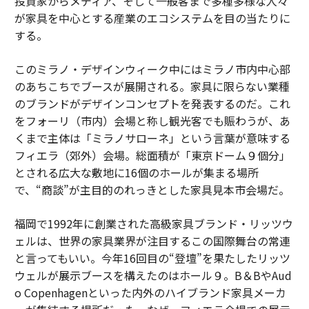
投資家からメディア、そして一般客まで多種多様な人々
が家具を中心とする産業のエコシステムを目の当たりに
する。
このミラノ・デザインウィーク中にはミラノ市内中心部
のあちこちでブースが展開される。家具に限らない業種
のブランドがデザインコンセプトを発表するのだ。これ
をフォーリ（市内）会場と称し観光客でも賑わうが、あ
くまで主体は「ミラノサローネ」という言葉が意味する
フィエラ（郊外）会場。総面積が「東京ドーム９個分」
とされる広大な敷地に16個のホールが集まる場所
で、“商談”が主目的のれっきとした家具見本市会場だ。
福岡で1992年に創業された高級家具ブランド・リッツウ
ェルは、世界の家具業界が注目するこの国際舞台の常連
と言ってもいい。今年16回目の“登壇”を果たしたリッツ
ウェルが展示ブースを構えたのはホール９。B＆BやAud
o Copenhagenといった内外のハイブランド家具メーカ