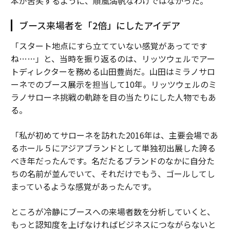
本が苦笑するように、順風満帆なわけではなかった。
ブース来場者を「2倍」にしたアイデア
「スタート地点にすら立てていない感覚があってです
ね……」と、当時を振り返るのは、リッツウェルでアー
トディレクターを務める山田豊尚だ。山田はミラノサロ
ーネでのブース展示を担当して10年。リッツウェルのミ
ラノサローネ挑戦の軌跡を目の当たりにした人物でもあ
る。
「私が初めてサローネを訪れた2016年は、主要会場であ
るホール５にアジアブランドとして単独初出展した誇る
べき年だったんです。名だたるブランドのなかに自分た
ちの名前が並んでいて、それだけでもう、ゴールしてし
まっているような感覚があったんです。
ところが冷静にブースへの来場者数を分析していくと、
もっと認知度を上げなければビジネスにつながらないと