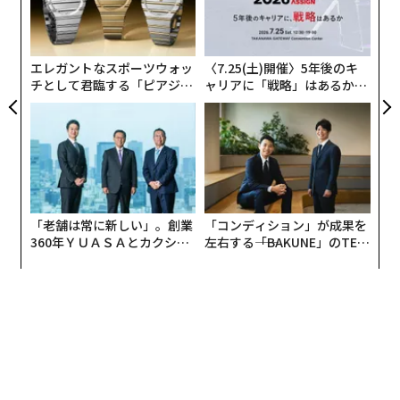
な
全
術
た
ア
エレガントなスポーツウォッ
〈7.25(土)開催〉5年後のキ
チとして君臨する「ピアジ
ャリアに「戦略」はあるか。
ェ」ポロの魅力
トップエグゼクティブのキャ
リアに触れる1日│CAREER S
UMMIT 2026
「老舗は常に新しい」。創業
「コンディション」が成果を
360年ＹＵＡＳＡとカクシン
左右する――「BAKUNE」のTEN
CEO田尻望が語る、AIを超え
TIALが支える「挑戦者の明
る人の価値
日」