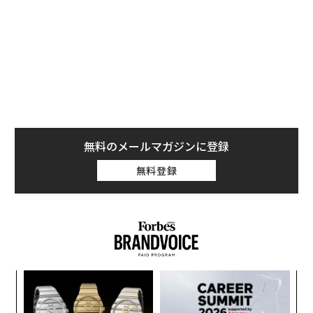
無料のメールマガジンに登録
無料登録
るか
内
、く
グ
実