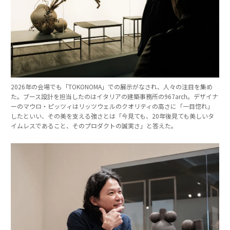
2026年の会場でも「TOKONOMA」での展示がなされ、人々の注目を集め
た。ブース設計を担当したのはイタリアの建築事務所の967arch。デザイナ
ーのマウロ・ピッツィはリッツウェルのクオリティの高さに「一目惚れ」
したといい、その美を支える強さとは「今見ても、20年後見ても美しいタ
イムレスであること、そのプロダクトの誠実さ」と答えた。