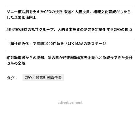
ソニー復活劇を支えたCFOの決断 撤退と大胆投資、組織文化育成がもたら
した企業価値向上
5期連続増益の丸井グループ、人的資本投資の効果を定量化するCFOの視点
「超仕組み化」で年間1000件超をさばくM&Aの新ステージ
絶対額追求からの脱却。味の素が時価総額6兆円企業へと急成長できた会計
改革の全貌
タグ：
CFO／最高財務責任者
advertisement