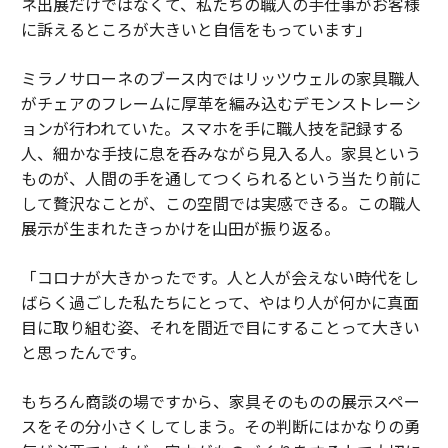
ネ出展だけではなくて、私たちの職人の手仕事がお客様
に訴えるところが大きいと自信をもっています」
ミラノサローネのブース内ではリッツウェルの家具職人
がチェアのフレームに厚革を編み込むデモンストレーシ
ョンが行われていた。スマホを手に職人技を記録する
人、細かな手技に息を呑みながら見入る人。家具という
ものが、人間の手を通してつくられるという当たり前に
して贅沢なことが、この空間では実感できる。この職人
展示が生まれたきっかけを山田が振り返る。
「コロナが大きかったです。人と人が会えない時代をし
ばらく過ごした私たちにとって、やはり人が何かに真面
目に取り組む姿、それを間近で目にすることって大きい
と思ったんです。
もちろん商談の場ですから、家具そのものの展示スペー
スをその分小さくしてしまう。その判断にはかなりの勇