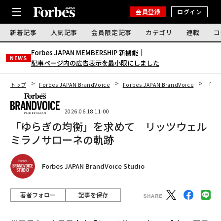
会員登録
ログイン
新着記事
人気記事
会員限定記事
カテゴリ
連載
コ
Forbes JAPAN MEMBERSHIP 新機能｜
NEWS
記事ページ内の広告表示を最小限にしました
トップ
Forbes JAPAN BrandVoice
Forbes JAPAN BrandVoice
「ゆ
2026.06.18 11:00
「ゆらぎの均衡」を求めて リッツウェル
ミラノサローネの軌跡
Forbes JAPAN BrandVoice Studio
著者フォロー
記事を保存