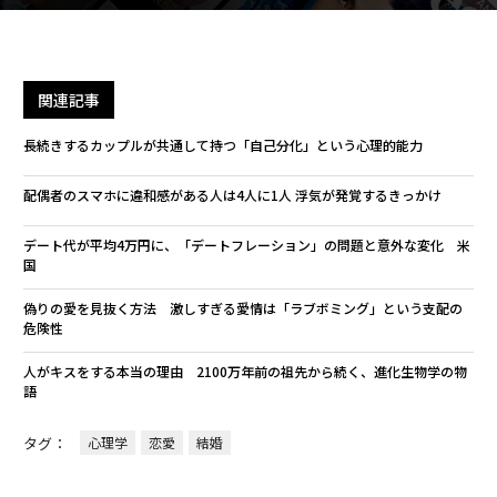
関連記事
長続きするカップルが共通して持つ「自己分化」という心理的能力
配偶者のスマホに違和感がある人は4人に1人 浮気が発覚するきっかけ
デート代が平均4万円に、「デートフレーション」の問題と意外な変化 米
国
偽りの愛を見抜く方法 激しすぎる愛情は「ラブボミング」という支配の
危険性
人がキスをする本当の理由 2100万年前の祖先から続く、進化生物学の物
語
タグ：
心理学
恋愛
結婚