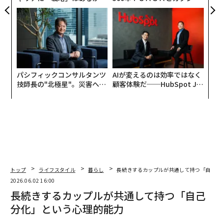
トップエグゼクティブのキャ
CEO田尻望が語る、AIを超え
リアに触れる1日│CAREER S
る人の価値
UMMIT 2026
パシフィックコンサルタンツ
AIが変えるのは効率ではなく
技師長の"北極星"。災害への
顧客体験だ──HubSpot Ja
無力感を乗り越え見つけた、
panが語る「Grow Better」
防災一筋20年の答え
な組織のつくり方
トップ
ライフスタイル
暮らし
長続きするカップルが共通して持つ「自己
2026.06.02 16:00
長続きするカップルが共通して持つ「自己
分化」という心理的能力