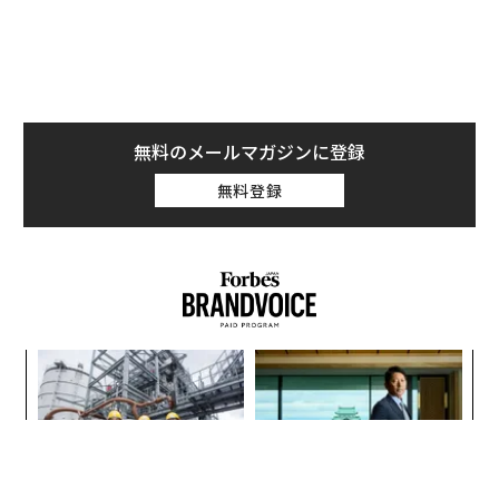
恋愛を大変なものにしてしまうもの
自己分化という
概念
は、精神科医マレー・ボーエンが家
族システム理論の一部として初めて提唱したもので、一
見非常にシンプルなことを指している。それは、自分と
いう存在に対する安定した明確な認識を持ちつつ、パー
無料のメールマガジンに登録
トナーと感情的なつながりを保つ能力だ。これは距離を
置くことでも、感情を切り離すことでもない。ただ、ど
無料登録
こまでが自分で、どこからが相手なのかを知っていると
いう内面的な安心感のことだ。
翻訳＝溝口慈子
〜
織
2026年9月号発売中
う
挑
T
よっ
PA
最新号の購入はこちらから