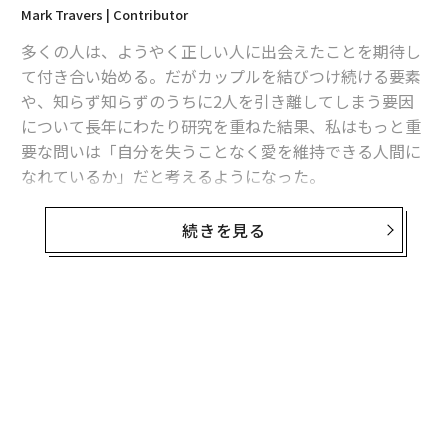
Mark Travers | Contributor
多くの人は、ようやく正しい人に出会えたことを期待し
て付き合い始める。だがカップルを結びつけ続ける要素
や、知らず知らずのうちに2人を引き離してしまう要因
について長年にわたり研究を重ねた結果、私はもっと重
要な問いは「自分を失うことなく愛を維持できる人間に
なれているか」だと考えるようになった。
この区別は多くの人が思っている以上に重要だ。真に気
続きを見る
を許せる関係だと感じているカップル、つまり争いがな
いわけではないが、多くの長期的関係に見られるような
心身がすり減らされる疲労感がないカップルは同じ趣味
やコミュニケーションスタイルを共有しているわけでは
ない。彼らにはもっと根本的な共通点がある。心理学で
はそれを自己分化と呼ぶ。それは、恋愛関係で最も習得
できるスキルかもしれない。