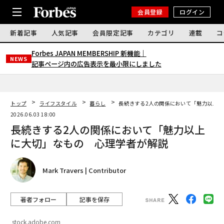
会員登録
ログイン
新着記事
人気記事
会員限定記事
カテゴリ
連載
コ
Forbes JAPAN MEMBERSHIP 新機能｜
NEWS
記事ページ内の広告表示を最小限にしました
トップ
ライフスタイル
暮らし
長続きする2人の関係において「魅力以上に
2026.06.03 18:00
長続きする2人の関係において「魅力以上
に大切」なもの 心理学者が解説
Mark Travers | Contributor
著者フォロー
記事を保存
stock.adobe.com