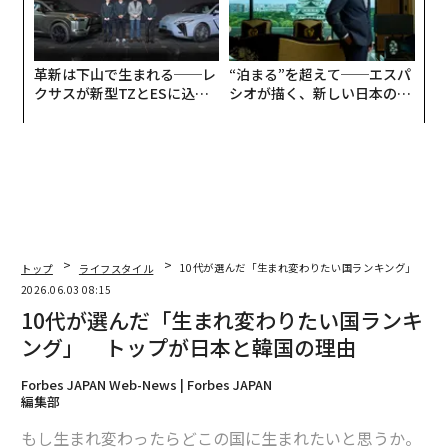
革新は下山で生まれる──レ
“泊まる”を超えて──エスパ
クサスが新型TZとESに込め
シオが描く、新しい日本のラ
た「DISCOVER」の哲学
グジュアリー（前編）
トップ
ライフスタイル
10代が選んだ「生まれ変わりたい国ランキング」 ト
2026.06.03 08:15
10代が選んだ「生まれ変わりたい国ランキ
ング」 トップが日本と韓国の理由
Forbes JAPAN Web-News | Forbes JAPAN
編集部
もし生まれ変わったらどこの国に生まれたいと思うか。