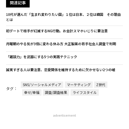
関連記事
10代が選んだ「生まれ変わりたい国」１位は日本、２位は韓国 その理由
とは
初デートで相手が幻滅するNG行動。お会計スマホいじりに要注意
月曜朝のやる気が3倍に変わる休み方 大正製薬の若手社会人調査で判明
「雑談力」を武器にする5つの実践テクニック
誠実すぎる人は要注意、恋愛関係を維持するために欠かせない2つの嘘
SNS/ソーシャルメディア
マーケティング
Z世代
タグ：
幸せ/幸福
調査/調査結果
ライフスタイル
advertisement