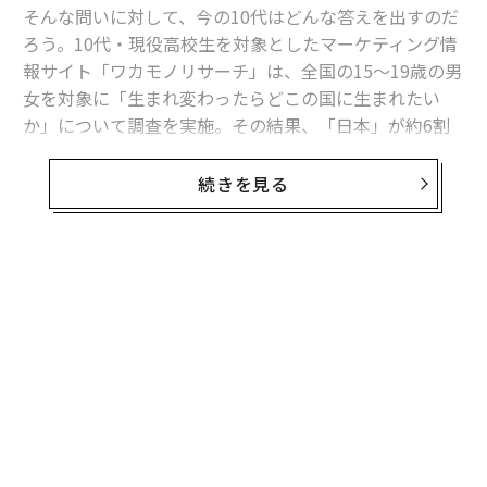
そんな問いに対して、今の10代はどんな答えを出すのだ
ろう。10代・現役高校生を対象としたマーケティング情
報サイト「ワカモノリサーチ」は、全国の15〜19歳の男
女を対象に「生まれ変わったらどこの国に生まれたい
か」について調査を実施。その結果、「日本」が約6割
を占めて1位となり、「韓国」「アメリカ」がそのあと
に続いた。
続きを見る
【調査概要】
調査期間：2026年2月27日〜3月12日
調査機関：株式会社ワカモノリサーチ
無料のメールマガジンに登録
調査対象：全国の15〜19歳の若者（男女）
無料登録
有効回答数：295名
調査方法：インターネットリサーチ
「生まれ変わっても日本」が約6割