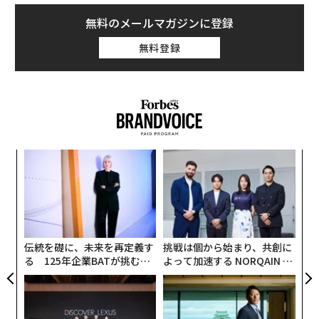
無料のメールマガジンに登録
無料登録
なく
ア
Ja
の
er」
た
“
オ
ジ
伝統を礎に、未来を再定義す
挑戦は個から始まり、共創に
る 125年企業BATが挑むス
よって加速する NORQAIN JA
モークレスな未来
PAN 特別座談会