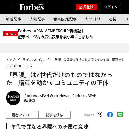
会員登録
ログイン
新着記事
人気記事
会員限定記事
カテゴリ
連載
コ
Forbes JAPAN MEMBERSHIP 新機能｜
NEWS
記事ページ内の広告表示を最小限にしました
トップ
ライフスタイル
「界隈」はZ世代だけのものではなかった 購買を動か
2026.06.03 10:15
「界隈」はZ世代だけのものではなかっ
た 購買を動かすコミュニティの正体
Forbes JAPAN Web-News | Forbes JAPAN
編集部
著者フォロー
記事を保存
年代で異なる界隈への所属の意味