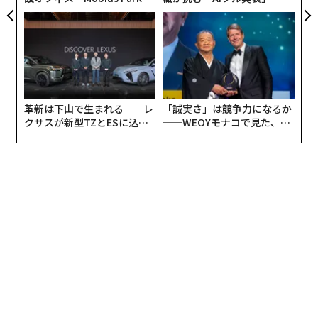
と取り違えられる文化を生み出す。
がオープン──タマディック
う”企業から“動く”企業へ【N
が健康経営を徹底する理由
TTドコモビジネス×PwC】
おそらく最も重要な違いは、活動とインパクトは同じで
はないという点である。
リーダーが長期的な価値を創造するためには、新たなリ
革新は下山で生まれる──レ
「誠実さ」は競争力になるか
スクを見極め、機会を評価し、前提を問い直し、組織内
クサスが新型TZとESに込め
──WEOYモナコで見た、く
および業界全体の動向をつなげて考える時間を、意識的
た「DISCOVER」の哲学
ら寿司の経営哲学
に確保しなければならない。
戦略的思考は贅沢ではない。それはリーダーの責務であ
る。
組織内のノイズには隠れたコストがある
戦略的リーダーシップにとって最大の障壁の1つが、組
織内のノイズであると私は感じている。
ノイズはさまざまな形で現れる。過剰な会議、経営幹部