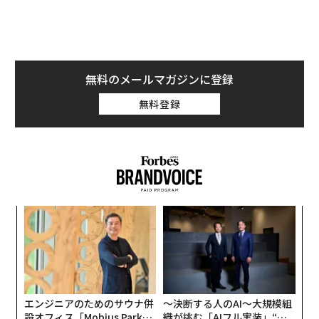
て論じた。これは、オペレーションを担うリーダーがエ
スカレーション、承認、危機管理のサイクルに陥ってし
まう傾向を指す。火消しは生産的に感じられるかもしれ
ないが、多くの場合、戦略的リーダーシップの犠牲の上
に成り立っている。
無料のメールマガジンに登録
無料登録
そこで問われるのは、経営幹部はいかにして戦略的に考
える能力を取り戻すのか、ということだ。
戦略には余白が必要である
戦略的思考は、会議と会議の合間に生まれるものではな
い。過密な予定表や、空になった受信箱の副産物でもな
代の
伝
い。戦略には余白が必要である。
「超
る
×ウ
モ
なく
内
難しいのは、ほとんどの組織が意図せずしてその余白を
Ja
グ
なくすように設計されていることだ。リーダーは、即応
er」
実
性、対応可能性、即時の問題解決によって評価される。
全
エンジニアのためのサウナ併
〜決断する人のAI〜大規模組
こうした期待は時間とともに、絶え間ない活動が有効性
設オフィス「Mobius Park」
織が挑む「AIフル実装」“使