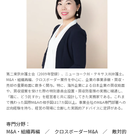
第二東京弁護士会（2009年登録）、ニューヨーク州・テキサス州弁護士。
M&A・組織再編、クロスボーダー案件を中心に、企業の事業承継・買収・
売却の重要局面に数多く関与。特に、海外企業による日本企業の買収局面
や、買収提案を受けた際の特別委員会設置・買収防衛策の実務に精通し、
「誰に、どう託すか」を経営者と共に設計してきた実務家である。これま
で携わった国際M&Aの相手国は17カ国以上。事業会社のM&A専門部署への
出向経験を持ち、経営の現場に立脚した実践的アドバイスに定評がある。
専門分野：
M&A・組織再編 ／ クロスボーダーM&A ／ 敵対的