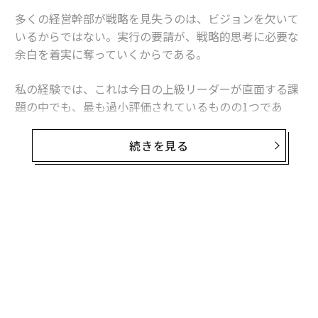
多くの経営幹部が戦略を見失うのは、ビジョンを欠いて
いるからではない。実行の要請が、戦略的思考に必要な
余白を着実に奪っていくからである。
私の経験では、これは今日の上級リーダーが直面する課
題の中でも、最も過小評価されているものの1つであ
る。問題は、戦略計画や計画策定セッション、経営幹部
向けリトリートが不足していることではない。問題は、
続きを見る
多くのリーダーが、緊急性が内省を常に上回る環境で仕
事をしていることにある。
その結果、リーダーシップのパラドックスが生じる。経
営幹部が責任を担えば担うほど、未来について考える時
間は少なくなっていくのだ。
以前の記事で、私は「
チーフ・ファイヤーファイター問題
」と呼ぶものについ