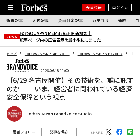
会員登録
ログイン
新着記事
人気記事
会員限定記事
カテゴリ
連載
コ
Forbes JAPAN MEMBERSHIP 新機能｜
NEWS
記事ページ内の広告表示を最小限にしました
トップ
Forbes JAPAN BrandVoice
Forbes JAPAN BrandVoice
【6
2026.06.18 11:00
【6/29 名古屋開催】その技術を、誰に託す
のか── いま、経営者に問われている経済
安全保障という視点
Forbes JAPAN BrandVoice Studio
著者フォロー
記事を保存