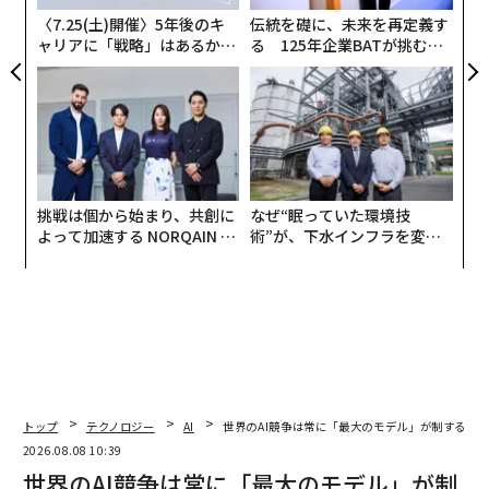
〈7.25(土)開催〉5年後のキ
伝統を礎に、未来を再定義す
ャリアに「戦略」はあるか。
る 125年企業BATが挑むス
トップエグゼクティブのキャ
モークレスな未来
リアに触れる1日│CAREER S
UMMIT 2026
挑戦は個から始まり、共創に
なぜ“眠っていた環境技
よって加速する NORQAIN JA
術”が、下水インフラを変え
PAN 特別座談会
たのか──産総研×月島JFE
アクアソリューションの10年
トップ
テクノロジー
AI
世界のAI競争は常に「最大のモデル」が制するわ
2026.08.08 10:39
世界のAI競争は常に「最大のモデル」が制