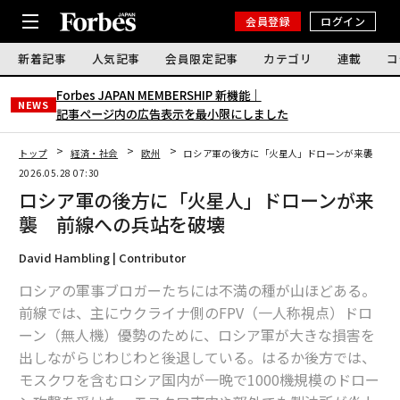
会員登録
ログイン
新着記事
人気記事
会員限定記事
カテゴリ
連載
コ
Forbes JAPAN MEMBERSHIP 新機能｜
NEWS
記事ページ内の広告表示を最小限にしました
トップ
経済・社会
欧州
ロシア軍の後方に「火星人」ドローンが来襲 前
2026.05.28 07:30
ロシア軍の後方に「火星人」ドローンが来
襲 前線への兵站を破壊
David Hambling | Contributor
ロシアの軍事ブロガーたちには不満の種が山ほどある。
前線では、主にウクライナ側のFPV（一人称視点）ドロ
ーン（無人機）優勢のために、ロシア軍が大きな損害を
出しながらじわじわと後退している。はるか後方では、
モスクワを含むロシア国内が一晩で1000機規模のドロー