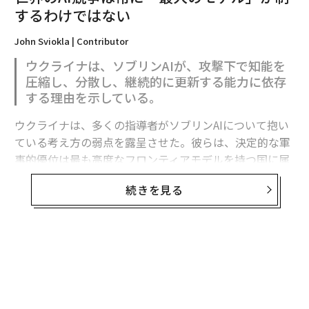
するわけではない
John Sviokla | Contributor
ウクライナは、ソブリンAIが、攻撃下で知能を
圧縮し、分散し、継続的に更新する能力に依存
する理由を示している。
翻訳・編集＝江戸伸禎
ウクライナは、多くの指導者がソブリンAIについて抱い
ている考え方の弱点を露呈させた。彼らは、決定的な軍
2026年9月号発売中
事的優位は最も高度なフロンティアモデルを持つ国に属
すると想定している。
続きを見る
最新号の購入はこちらから
フロンティア能力は極めて重要である。だがウクライナ
の経験が示すのは、それが軍事的優位の始まりにすぎ
ず、完成形ではないということだ。
メンバーシップに登録する
有用な戦略モデルは次のように表せる。