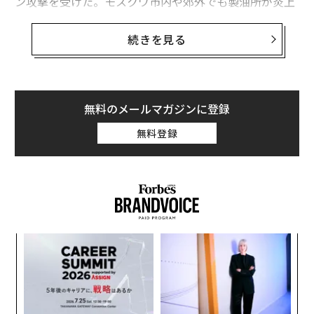
ン攻撃を受けた。モスクワ市内や郊外でも製油所が炎上
するなど複数のインフラが被害を受け、首都すらウクラ
イナの攻撃圏内であることがまざまざと示された。だ
続きを見る
が、さらに深刻な懸念を呼んでいるのは、前線と国内の
後方の「間」で起こっていることだ。
おおむね10〜200km程度離れた目標を狙うウクライナの
無料のメールマガジンに登録
中距離ドローン攻撃は、ここ数カ月で急増している。な
無料登録
かでも、ロシア側で「火星人（マルシアーニン）」と呼
ばれているドローンが道路上を徘徊し、燃料タンクロー
リーをはじめとする軍需物資輸送車両を探し出して破壊
している。以前は安全と考えられていた地域も危険にさ
らされ、補給線が脅かされているのだ。
〜
ウクライナのボロディミル・ゼレンスキー大統領は5月
織
初め、20km以上の中距離攻撃数が2月から3月にかけて
う
“
倍増し、3月から4月にかけても倍増したと
明らかにした
T
オ
。「今後さらに増える」との見通しも示している。
ジ