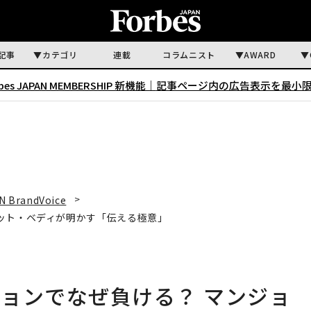
記事
カテゴリ
連載
コラムニスト
AWARD
rbes JAPAN MEMBERSHIP 新機能｜
記事ページ内の広告表示を最小
N BrandVoice
ット・ベディが明かす「伝える極意」
ョンでなぜ負ける？ マンジョ