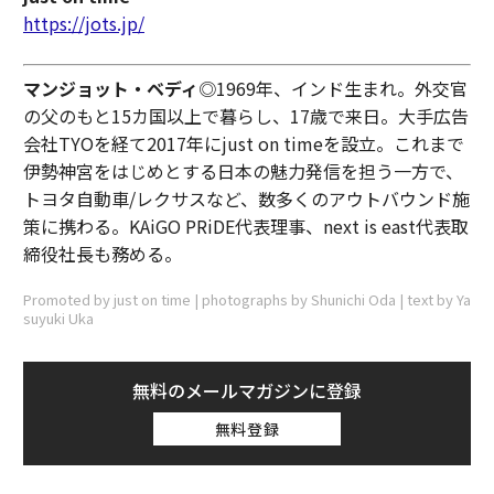
https://jots.jp/
マンジョット・ベディ
◎1969年、インド生まれ。外交官
の父のもと15カ国以上で暮らし、17歳で来日。大手広告
会社TYOを経て2017年にjust on timeを設立。これまで
伊勢神宮をはじめとする日本の魅力発信を担う一方で、
トヨタ自動車/レクサスなど、数多くのアウトバウンド施
策に携わる。KAiGO PRiDE代表理事、next is east代表取
締役社長も務める。
Promoted by just on time | photographs by Shunichi Oda | text by Ya
suyuki Uka
無料のメールマガジンに登録
無料登録