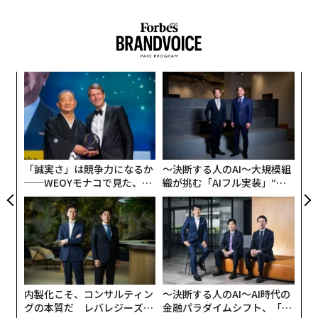
伝
る
モ
“
シ
グ
「誠実さ」は競争力になるか
〜決断する人のAI〜大規模組
──WEOYモナコで見た、く
織が挑む「AIフル実装」“使
ら寿司の経営哲学
う”企業から“動く”企業へ【N
TTドコモビジネス×PwC】
内製化こそ、コンサルティン
〜決断する人のAI〜AI時代の
グの本質だ レバレジーズが
金融パラダイムシフト、「超
翻訳＝江津拓哉