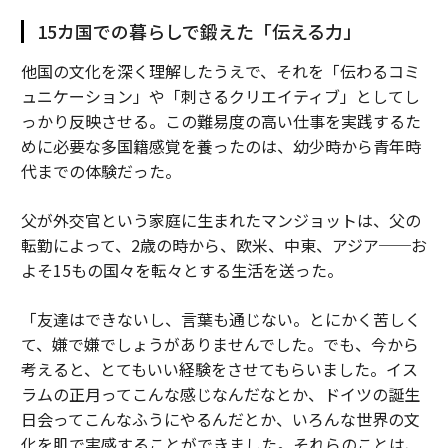
15カ国での暮らしで鍛えた「伝える力」
他国の文化を深く理解したうえで、それを「伝わるコミ
ュニケーション」や「刺さるクリエイティブ」としてし
っかり反映させる。この難易度の高い仕事を実践するた
めに必要な多国籍感覚を養ったのは、幼少時から青年時
代までの体験だった。
父が外交官という家庭に生まれたマンジョットは、父の
転勤によって、2歳の時から、欧米、中東、アジア──お
よそ15もの国々を転々とする生活を送った。
「友達はできないし、言葉も通じない。とにかく苦しく
て、嫌で嫌でしょうがありませんでした。でも、今から
考えると、とてもいい経験をさせてもらいました。イス
ラムの正月ってこんな感じなんだなとか、ドイツの誕生
日会ってこんなふうにやるんだとか、いろんな世界の文
化を肌で実感することができました。それらのことは、