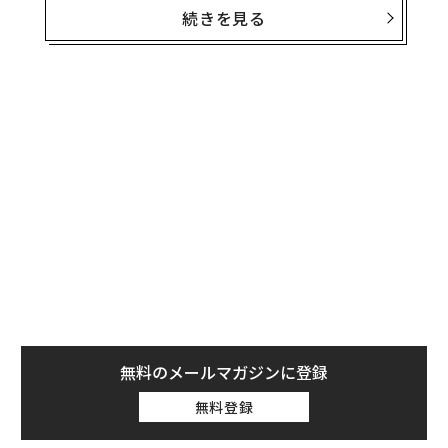
続きを見る
ノボノルディスクの株価は米国東部時間午前10時50分時
点で約21％下落し、約54ドルの値をつけた。この下落率
は、2002年4月に記録した19％の下げを上回るものであ
り、1984年10月に記録した23％の下げ幅に迫る水準で
ある。
同社は29日、2025年の通年売上高成長率の見通しを、従
来の13％～21％から8％～14％へと
引き下げた
。また、
利益成長率についても、従来の16％～24％の見通しを1
0％～16％に引き下げた。
無料のメールマガジンに登録
無料登録