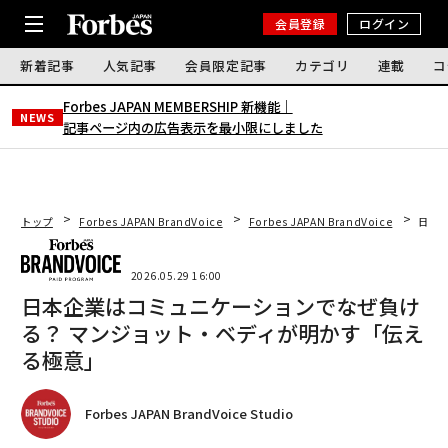
会員登録
ログイン
新着記事
人気記事
会員限定記事
カテゴリ
連載
コ
Forbes JAPAN MEMBERSHIP 新機能｜
NEWS
記事ページ内の広告表示を最小限にしました
トップ
Forbes JAPAN BrandVoice
Forbes JAPAN BrandVoice
日本
2026.05.29 16:00
日本企業はコミュニケーションでなぜ負け
る？ マンジョット・ベディが明かす「伝え
る極意」
Forbes JAPAN BrandVoice Studio