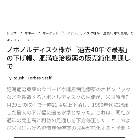
トップ
マネー
マーケット
ノボノルディスク株が「過去40年で最悪」の下
2025.07.30 17:30
ノボノルディスク株が「過去40年で最悪」
の下げ幅、肥満症治療薬の販売鈍化見通し
で
Ty Roush | Forbes Staff
肥満症治療薬のウゴービや糖尿病治療薬のオゼンピック
などを製造するノボノルディスクの株価が、米国時間7
月29日の取引で一時21％以上下落し、1980年代に記録
した最大の下げ幅に迫る水準となった。これは、同社が
通年の売上高と利益の見通しを下方修正したこと、およ
び米国における肥満症治療薬の成長が鈍化すると予測さ
れたことが背景にある。