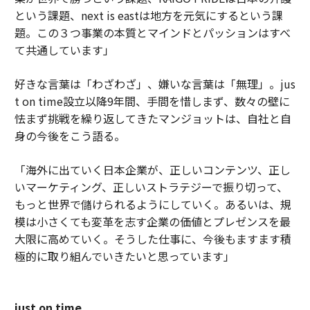
という課題、next is eastは地方を元気にするという課
題。この３つ事業の本質とマインドとパッションはすべ
て共通しています」
好きな言葉は「わざわざ」、嫌いな言葉は「無理」。jus
t on time設立以降9年間、手間を惜しまず、数々の壁に
怯まず挑戦を繰り返してきたマンジョットは、自社と自
身の今後をこう語る。
「海外に出ていく日本企業が、正しいコンテンツ、正し
いマーケティング、正しいストラテジーで振り切って、
もっと世界で儲けられるようにしていく。あるいは、規
模は小さくても変革を志す企業の価値とプレゼンスを最
大限に高めていく。そうした仕事に、今後もますます積
極的に取り組んでいきたいと思っています」
just on time