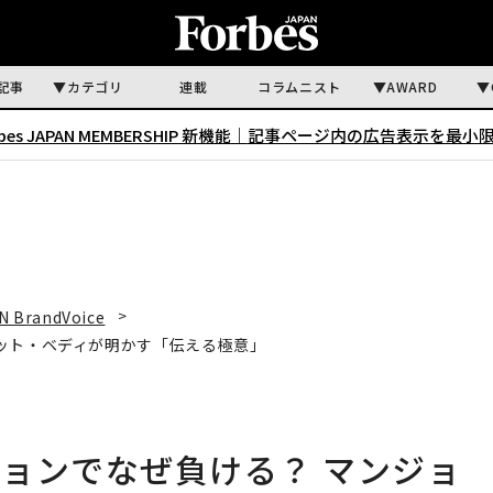
記事
カテゴリ
連載
コラムニスト
AWARD
rbes JAPAN MEMBERSHIP 新機能｜
記事ページ内の広告表示を最小
N BrandVoice
ット・ベディが明かす「伝える極意」
ョンでなぜ負ける？ マンジョ