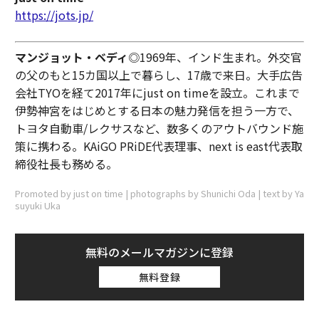
https://jots.jp/
マンジョット・ベディ
◎1969年、インド生まれ。外交官
の父のもと15カ国以上で暮らし、17歳で来日。大手広告
会社TYOを経て2017年にjust on timeを設立。これまで
伊勢神宮をはじめとする日本の魅力発信を担う一方で、
トヨタ自動車/レクサスなど、数多くのアウトバウンド施
策に携わる。KAiGO PRiDE代表理事、next is east代表取
締役社長も務める。
Promoted by just on time | photographs by Shunichi Oda | text by Ya
suyuki Uka
無料のメールマガジンに登録
無料登録