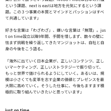
という課題、next is eastは地方を元気にするという課
題。この３つ事業の本質とマインドとパッションはすべ
て共通しています」
好きな言葉は「わざわざ」、嫌いな言葉は「無理」。jus
t on time設立以降9年間、手間を惜しまず、数々の壁に
怯まず挑戦を繰り返してきたマンジョットは、自社と自
身の今後をこう語る。
「海外に出ていく日本企業が、正しいコンテンツ、正し
いマーケティング、正しいストラテジーで振り切って、
もっと世界で儲けられるようにしていく。あるいは、規
模は小さくても変革を志す企業の価値とプレゼンスを最
大限に高めていく。そうした仕事に、今後もますます積
極的に取り組んでいきたいと思っています」
just on time