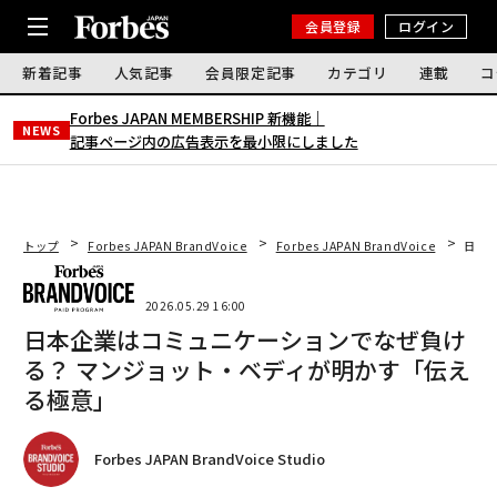
会員登録
ログイン
新着記事
人気記事
会員限定記事
カテゴリ
連載
コ
Forbes JAPAN MEMBERSHIP 新機能｜
NEWS
記事ページ内の広告表示を最小限にしました
トップ
Forbes JAPAN BrandVoice
Forbes JAPAN BrandVoice
日本
2026.05.29 16:00
日本企業はコミュニケーションでなぜ負け
る？ マンジョット・ベディが明かす「伝え
る極意」
Forbes JAPAN BrandVoice Studio