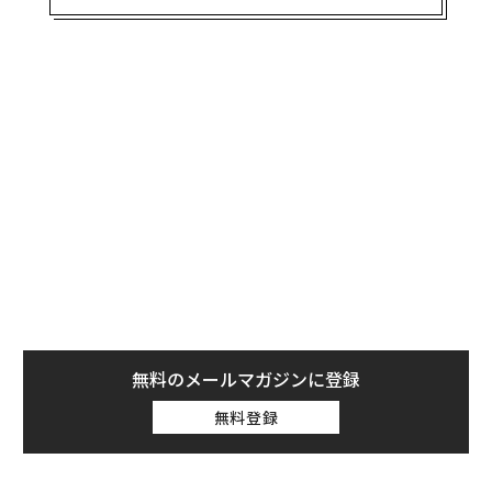
グ「
フォーブス400
」に今年カリフォルニア州からラン
クインした人は83人だ。昨年より4人、10年前より9人少
ないが、それでも富豪400人の2割を超える人が同州在住
であることに変わりはない。フォーブス400入りした同
州の富豪の資産の合計は、10年前の92人の資産を合算し
た4890億ドル（約71兆円）から約3倍になっている。
だが、富豪が多く住んでいるのはカリフォルニア州だけ
ではない。同州に次いでフォーブス400にランクインし
た人が多いのはニューヨーク州とフロリダ州で、それぞ
れ54人を擁する。そしてテキサス州が43人で続く。この
4州は全米で最も人口が多く、米人口の3分の1を占める
が、富豪に限ると6割近くにのぼる。4州に住む富豪234
人の資産の合計は3兆3000億ドルだ。
無料のメールマガジンに登録
無料登録