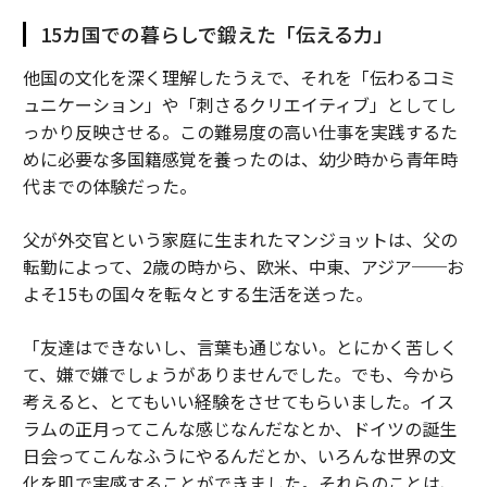
15カ国での暮らしで鍛えた「伝える力」
他国の文化を深く理解したうえで、それを「伝わるコミ
ュニケーション」や「刺さるクリエイティブ」としてし
っかり反映させる。この難易度の高い仕事を実践するた
めに必要な多国籍感覚を養ったのは、幼少時から青年時
代までの体験だった。
父が外交官という家庭に生まれたマンジョットは、父の
転勤によって、2歳の時から、欧米、中東、アジア──お
よそ15もの国々を転々とする生活を送った。
「友達はできないし、言葉も通じない。とにかく苦しく
て、嫌で嫌でしょうがありませんでした。でも、今から
考えると、とてもいい経験をさせてもらいました。イス
ラムの正月ってこんな感じなんだなとか、ドイツの誕生
日会ってこんなふうにやるんだとか、いろんな世界の文
化を肌で実感することができました。それらのことは、