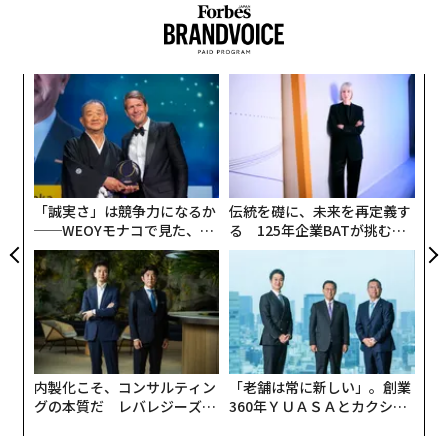
パシ
〜
ラグ
織
う
〜
T
金
個
ェ
「誠実さ」は競争力になるか
伝統を礎に、未来を再定義す
──WEOYモナコで見た、く
る 125年企業BATが挑むス
ら寿司の経営哲学
モークレスな未来
内製化こそ、コンサルティン
「老舗は常に新しい」。創業
グの本質だ レバレジーズが
360年ＹＵＡＳＡとカクシン
実践する、次世代ファームの
CEO田尻望が語る、AIを超え
全貌
る人の価値