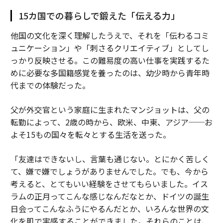
15カ国での暮らしで鍛えた「伝える力」
他国の文化を深く理解したうえで、それを「伝わるコミ
ュニケーション」や「刺さるクリエイティブ」としてし
っかり反映させる。この難易度の高い仕事を実践するた
めに必要な多国籍感覚を養ったのは、幼少時から青年時
代までの体験だった。
父が外交官という家庭に生まれたマンジョットは、父の
転勤によって、2歳の時から、欧米、中東、アジア──お
よそ15もの国々を転々とする生活を送った。
「友達はできないし、言葉も通じない。とにかく苦しく
て、嫌で嫌でしょうがありませんでした。でも、今から
考えると、とてもいい経験をさせてもらいました。イス
ラムの正月ってこんな感じなんだなとか、ドイツの誕生
日会ってこんなふうにやるんだとか、いろんな世界の文
化を肌で実感することができました。それらのことは、