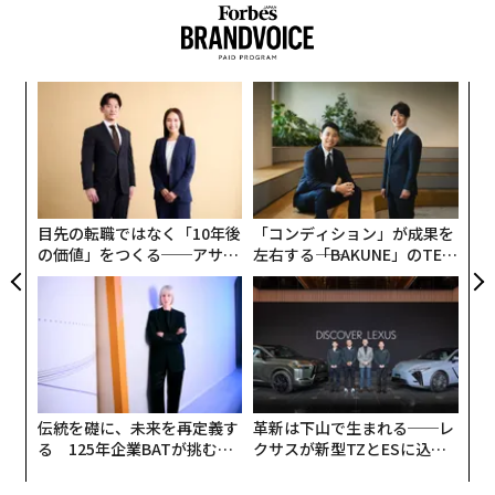
なく
ア
Ja
の
er」
た
挑
よっ
PA
目先の転職ではなく「10年後
「コンディション」が成果を
の価値」をつくる──アサイ
左右する――「BAKUNE」のTEN
ンの長期伴走型支援とは
TIALが支える「挑戦者の明
日」
翻訳＝酒匂寛
伝統を礎に、未来を再定義す
革新は下山で生まれる──レ
る 125年企業BATが挑むス
クサスが新型TZとESに込め
モークレスな未来
た「DISCOVER」の哲学
2026年9月号発売中