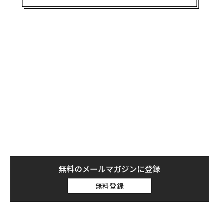
のエネルギーとリソースを投入する前に考えるべき重要
な質問だ。
多くの起業家は、その収益性を分析することなく、副業
に勢いよく飛びつく。だが、プラスマイナスゼロではな
く、確実に利益を上げているかどうかを確認するために
は、数字をよく見ることが重要だ。
無料のメールマガジンに登録
無料登録