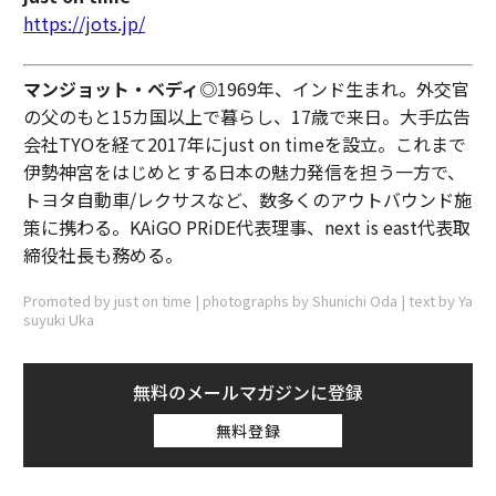
https://jots.jp/
マンジョット・ベディ
◎1969年、インド生まれ。外交官
の父のもと15カ国以上で暮らし、17歳で来日。大手広告
会社TYOを経て2017年にjust on timeを設立。これまで
伊勢神宮をはじめとする日本の魅力発信を担う一方で、
トヨタ自動車/レクサスなど、数多くのアウトバウンド施
策に携わる。KAiGO PRiDE代表理事、next is east代表取
締役社長も務める。
Promoted by just on time | photographs by Shunichi Oda | text by Ya
suyuki Uka
無料のメールマガジンに登録
無料登録