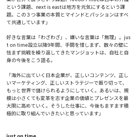
という課題、next is eastは地方を元気にするという課
題。この３つ事業の本質とマインドとパッションはすべ
て共通しています」
好きな言葉は「わざわざ」、嫌いな言葉は「無理」。jus
t on time設立以降9年間、手間を惜しまず、数々の壁に
怯まず挑戦を繰り返してきたマンジョットは、自社と自
身の今後をこう語る。
「海外に出ていく日本企業が、正しいコンテンツ、正し
いマーケティング、正しいストラテジーで振り切って、
もっと世界で儲けられるようにしていく。あるいは、規
模は小さくても変革を志す企業の価値とプレゼンスを最
大限に高めていく。そうした仕事に、今後もますます積
極的に取り組んでいきたいと思っています」
just on time