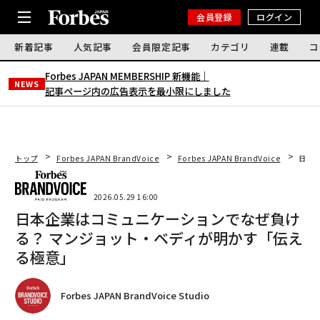
会員登録
ログイン
新着記事
人気記事
会員限定記事
カテゴリ
連載
コ
Forbes JAPAN MEMBERSHIP 新機能｜
NEWS
記事ページ内の広告表示を最小限にしました
トップ
Forbes JAPAN BrandVoice
Forbes JAPAN BrandVoice
日本
2026.05.29 16:00
日本企業はコミュニケーションでなぜ負け
る？ マンジョット・ベディが明かす「伝え
る極意」
Forbes JAPAN BrandVoice Studio