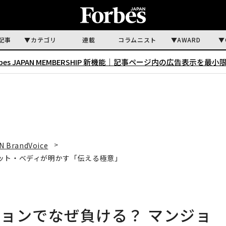
記事
カテゴリ
連載
コラムニスト
AWARD
rbes JAPAN MEMBERSHIP 新機能｜
記事ページ内の広告表示を最小
N BrandVoice
ット・ベディが明かす「伝える極意」
ョンでなぜ負ける？ マンジョ