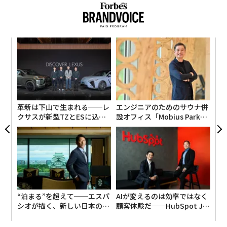
“猫ファースト”なサービスを作り続ける秘訣を、代表の
堀宏治（ほり・こうじ）に聞いた。
模組
「
“使
─
【N
ら
パ
C】
技
無
防
革新は下山で生まれる──レ
エンジニアのためのサウナ併
クサスが新型TZとESに込め
設オフィス「Mobius Park」
た「DISCOVER」の哲学
がオープン──タマディック
が健康経営を徹底する理由
◤「人とペットのウェルビーング」連載◢
#1 新ペットフードに会員15万人 飼い主も犬も夢中に
なる理由
“泊まる”を超えて──エスパ
AIが変えるのは効率ではなく
シオが描く、新しい日本のラ
顧客体験だ──HubSpot Ja
グジュアリー（前編）
panが語る「Grow Better」
な組織のつくり方