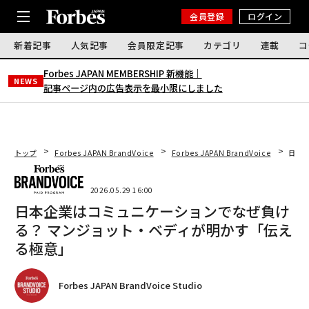
会員登録
ログイン
新着記事
人気記事
会員限定記事
カテゴリ
連載
コ
Forbes JAPAN MEMBERSHIP 新機能｜
NEWS
記事ページ内の広告表示を最小限にしました
トップ
Forbes JAPAN BrandVoice
Forbes JAPAN BrandVoice
日本
2026.05.29 16:00
日本企業はコミュニケーションでなぜ負け
る？ マンジョット・ベディが明かす「伝え
る極意」
Forbes JAPAN BrandVoice Studio