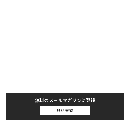
365日自動で猫の尿データなどから健康チェックができ
るサービスで、2019年にサービスがローンチされて以
降、順調にユーザーを伸ばし、現在は2万匹の猫が「ト
レッタ」を利用しているという。
2022年9月には、ペットケア業界の中でも特に革新的な
サービスに贈られる「Pet Innovation Awards」で、「Li
tter Box（猫用トイレ）Product of the Year」を受賞し
た。
同社は「目指せ。ねこの寿命30歳」を掲げており、2022
年3月にサービス内容を拡充。猫の体調結果を踏まえた
獣医師からのメッセージ送信、病気や対処方法の正しい
無料のメールマガジンに登録
知識を調べることができる猫の病気辞典など、トイレ記
無料登録
録サービスから総合的な猫の健康管理サービスへと進化
をしている。