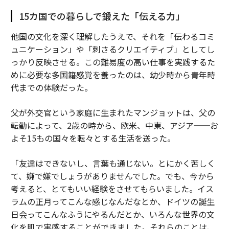
15カ国での暮らしで鍛えた「伝える力」
他国の文化を深く理解したうえで、それを「伝わるコミ
ュニケーション」や「刺さるクリエイティブ」としてし
っかり反映させる。この難易度の高い仕事を実践するた
めに必要な多国籍感覚を養ったのは、幼少時から青年時
代までの体験だった。
父が外交官という家庭に生まれたマンジョットは、父の
転勤によって、2歳の時から、欧米、中東、アジア──お
よそ15もの国々を転々とする生活を送った。
「友達はできないし、言葉も通じない。とにかく苦しく
て、嫌で嫌でしょうがありませんでした。でも、今から
考えると、とてもいい経験をさせてもらいました。イス
ラムの正月ってこんな感じなんだなとか、ドイツの誕生
日会ってこんなふうにやるんだとか、いろんな世界の文
化を肌で実感することができました。それらのことは、