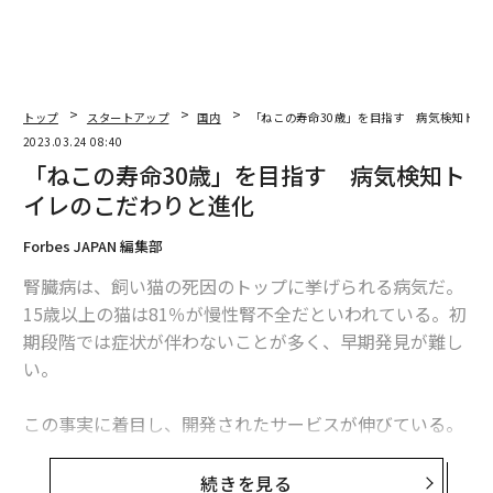
トップ
スタートアップ
国内
「ねこの寿命30歳」を目指す 病気検知トイ
2023.03.24 08:40
「ねこの寿命30歳」を目指す 病気検知ト
イレのこだわりと進化
Forbes JAPAN 編集部
腎臓病は、飼い猫の死因のトップに挙げられる病気だ。
15歳以上の猫は81％が慢性腎不全だといわれている。初
期段階では症状が伴わないことが多く、早期発見が難し
い。
この事実に着目し、開発されたサービスが伸びている。
2015年に創業したトレッタキャッツが開発・提供してい
る猫用のスマートトイレ「Toletta（トレッタ）」だ。
続きを見る