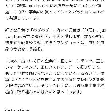
という課題、next is eastは地方を元気にするという課
題。この３つ事業の本質とマインドとパッションはすべ
て共通しています」
好きな言葉は「わざわざ」、嫌いな言葉は「無理」。jus
t on time設立以降9年間、手間を惜しまず、数々の壁に
怯まず挑戦を繰り返してきたマンジョットは、自社と自
身の今後をこう語る。
「海外に出ていく日本企業が、正しいコンテンツ、正し
いマーケティング、正しいストラテジーで振り切って、
もっと世界で儲けられるようにしていく。あるいは、規
模は小さくても変革を志す企業の価値とプレゼンスを最
大限に高めていく。そうした仕事に、今後もますます積
極的に取り組んでいきたいと思っています」
just on time