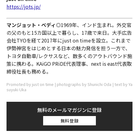
https://jots.jp/
マンジョット・ベディ
◎1969年、インド生まれ。外交官
の父のもと15カ国以上で暮らし、17歳で来日。大手広告
会社TYOを経て2017年にjust on timeを設立。これまで
伊勢神宮をはじめとする日本の魅力発信を担う一方で、
トヨタ自動車/レクサスなど、数多くのアウトバウンド施
策に携わる。KAiGO PRiDE代表理事、next is east代表取
締役社長も務める。
Promoted by just on time | photographs by Shunichi Oda | text by Ya
suyuki Uka
無料のメールマガジンに登録
無料登録