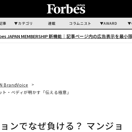
記事
カテゴリ
連載
コラムニスト
AWARD
rbes JAPAN MEMBERSHIP 新機能｜
記事ページ内の広告表示を最小
N BrandVoice
ット・ベディが明かす「伝える極意」
ョンでなぜ負ける？ マンジョ