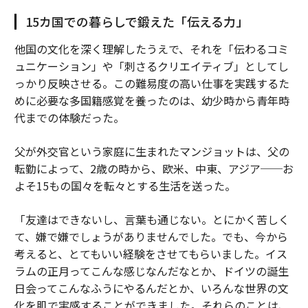
15カ国での暮らしで鍛えた「伝える力」
他国の文化を深く理解したうえで、それを「伝わるコミ
ュニケーション」や「刺さるクリエイティブ」としてし
っかり反映させる。この難易度の高い仕事を実践するた
めに必要な多国籍感覚を養ったのは、幼少時から青年時
代までの体験だった。
父が外交官という家庭に生まれたマンジョットは、父の
転勤によって、2歳の時から、欧米、中東、アジア──お
よそ15もの国々を転々とする生活を送った。
「友達はできないし、言葉も通じない。とにかく苦しく
て、嫌で嫌でしょうがありませんでした。でも、今から
考えると、とてもいい経験をさせてもらいました。イス
ラムの正月ってこんな感じなんだなとか、ドイツの誕生
日会ってこんなふうにやるんだとか、いろんな世界の文
化を肌で実感することができました。それらのことは、