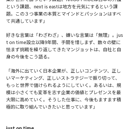
という課題、next is eastは地方を元気にするという課
題。この３つ事業の本質とマインドとパッションはすべ
て共通しています」
好きな言葉は「わざわざ」、嫌いな言葉は「無理」。jus
t on time設立以降9年間、手間を惜しまず、数々の壁に
怯まず挑戦を繰り返してきたマンジョットは、自社と自
身の今後をこう語る。
「海外に出ていく日本企業が、正しいコンテンツ、正し
いマーケティング、正しいストラテジーで振り切って、
もっと世界で儲けられるようにしていく。あるいは、規
模は小さくても変革を志す企業の価値とプレゼンスを最
大限に高めていく。そうした仕事に、今後もますます積
極的に取り組んでいきたいと思っています」
just on time