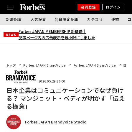
会員登録
ログイン
新着記事
人気記事
会員限定記事
カテゴリ
連載
コ
Forbes JAPAN MEMBERSHIP 新機能｜
NEWS
記事ページ内の広告表示を最小限にしました
トップ
Forbes JAPAN BrandVoice
Forbes JAPAN BrandVoice
日本
2026.05.29 16:00
日本企業はコミュニケーションでなぜ負け
る？ マンジョット・ベディが明かす「伝え
る極意」
Forbes JAPAN BrandVoice Studio