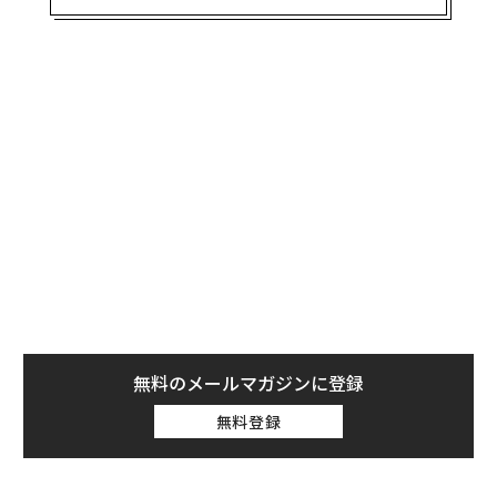
オープンしたのは「SAMURICE」。日本産の米を使った
同店のおむすびは、おむすびの中に具を入れるだけでな
く、上にも具がたっぷり盛られている。
これには、シンガポールならではの理由があるのだと運
営会社SAMURAI FOOD代表の長山哲也さんが言う。
「東京で修行させていただいたおむすび屋『ぼんたぼん
た』の手むすびを踏襲しているのですが、おむすびの中
身だけでなく、トッピングとして具をたくさん盛ってい
るのが、現地の食習慣にも合っているのだと思います。
日本人がおむすびの一口目に“お米と海苔だけ”でもおい
しく感じるのとは違い、シンガポール人は普段お米にさ
まざまなおかずをかけて食べるため、一口目から具とお
無料のメールマガジンに登録
米を一緒に食べられるほうがおいしく感じてもらうこと
無料登録
ができます」
「それと、並べた時の彩りの豊かさ。日本のコンビニで