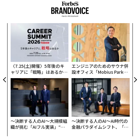
売られている工場生産のおむすびは、具が見えず、ラッ
ピングに鮭やツナマヨなどと書かれていますが、シンガ
ポールでは、具が見えないとおいしそうだと思ってもら
えないのです」
─レ
ア
込め
の
た
他にも、タイ料理のガパオ風のおむすび、パクチーをト
年後
“
サイ
シ
ッピングしたシンガポールチキンライスのおむすびな
グ
ど、“アジアンフードのおむすび化”という試みも。同社
〈7.25(土)開催〉5年後のキ
エンジニアのためのサウナ併
で使用している日本の契約農家の米は、和風だけでなく
ャリアに「戦略」はあるか。
設オフィス「Mobius Park」
エスニックの具も受け止めているようだ。
トップエグゼクティブのキャ
がオープン──タマディック
リアに触れる1日│CAREER S
が健康経営を徹底する理由
同社は現在シンガポールで5店舗とデリバリー事業を展
UMMIT 2026
開し、アメリカでも2店舗を展開している。
おむすびに対するイメージも変化
〜決断する人のAI〜大規模組
〜決断する人のAI〜AI時代の
織が挑む「AIフル実装」“使
金融パラダイムシフト、「超
他民族国家で食文化も多彩なシンガポールはさておき、
う”企業から“動く”企業へ【N
個別化」の核心 【MUFG×ウ
米食文化のある国とない国では、おむすびに対する認知
TTドコモビジネス×PwC】
ェルスナビ×PwC】