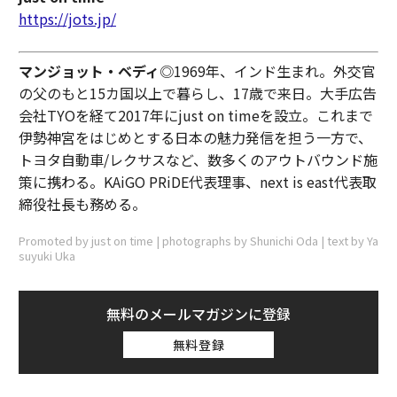
https://jots.jp/
マンジョット・ベディ
◎1969年、インド生まれ。外交官
の父のもと15カ国以上で暮らし、17歳で来日。大手広告
会社TYOを経て2017年にjust on timeを設立。これまで
伊勢神宮をはじめとする日本の魅力発信を担う一方で、
トヨタ自動車/レクサスなど、数多くのアウトバウンド施
策に携わる。KAiGO PRiDE代表理事、next is east代表取
締役社長も務める。
Promoted by just on time | photographs by Shunichi Oda | text by Ya
suyuki Uka
無料のメールマガジンに登録
無料登録