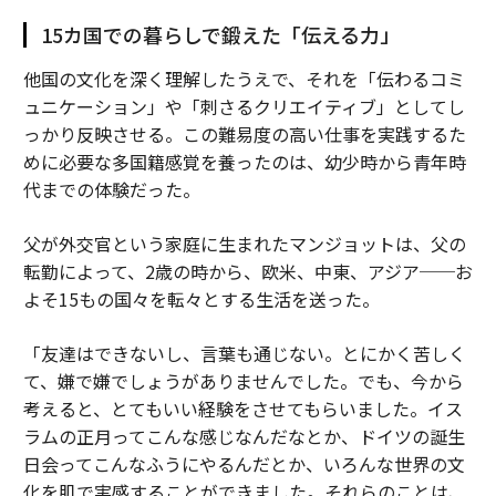
15カ国での暮らしで鍛えた「伝える力」
他国の文化を深く理解したうえで、それを「伝わるコミ
ュニケーション」や「刺さるクリエイティブ」としてし
っかり反映させる。この難易度の高い仕事を実践するた
めに必要な多国籍感覚を養ったのは、幼少時から青年時
代までの体験だった。
父が外交官という家庭に生まれたマンジョットは、父の
転勤によって、2歳の時から、欧米、中東、アジア──お
よそ15もの国々を転々とする生活を送った。
「友達はできないし、言葉も通じない。とにかく苦しく
て、嫌で嫌でしょうがありませんでした。でも、今から
考えると、とてもいい経験をさせてもらいました。イス
ラムの正月ってこんな感じなんだなとか、ドイツの誕生
日会ってこんなふうにやるんだとか、いろんな世界の文
化を肌で実感することができました。それらのことは、