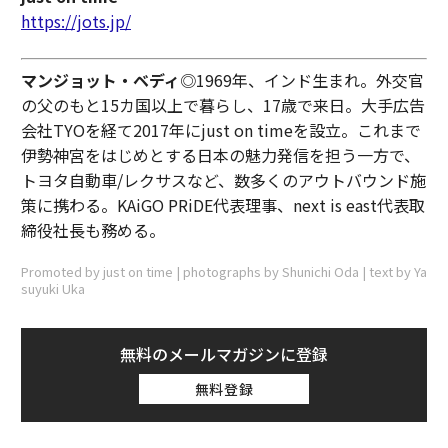
https://jots.jp/
マンジョット・ベディ
◎1969年、インド生まれ。外交官
の父のもと15カ国以上で暮らし、17歳で来日。大手広告
会社TYOを経て2017年にjust on timeを設立。これまで
伊勢神宮をはじめとする日本の魅力発信を担う一方で、
トヨタ自動車/レクサスなど、数多くのアウトバウンド施
策に携わる。KAiGO PRiDE代表理事、next is east代表取
締役社長も務める。
Promoted by just on time | photographs by Shunichi Oda | text by Ya
suyuki Uka
無料のメールマガジンに登録
無料登録