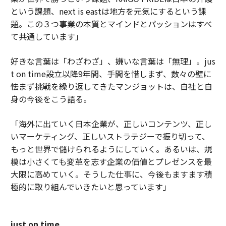
という課題、next is eastは地方を元気にするという課
題。この３つ事業の本質とマインドとパッションはすべ
て共通しています」
好きな言葉は「わざわざ」、嫌いな言葉は「無理」。jus
t on time設立以降9年間、手間を惜しまず、数々の壁に
怯まず挑戦を繰り返してきたマンジョットは、自社と自
身の今後をこう語る。
「海外に出ていく日本企業が、正しいコンテンツ、正し
いマーケティング、正しいストラテジーで振り切って、
もっと世界で儲けられるようにしていく。あるいは、規
模は小さくても変革を志す企業の価値とプレゼンスを最
大限に高めていく。そうした仕事に、今後もますます積
極的に取り組んでいきたいと思っています」
just on time