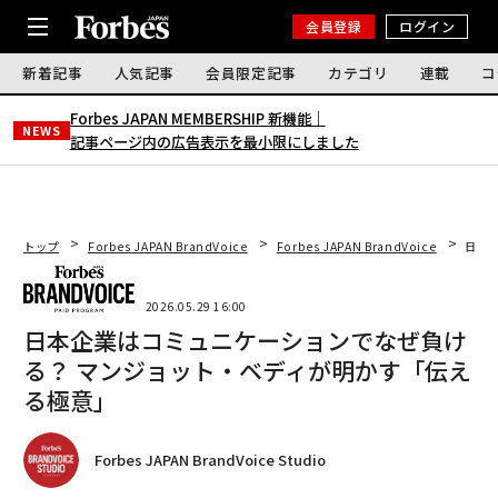
会員登録
ログイン
新着記事
人気記事
会員限定記事
カテゴリ
連載
コ
Forbes JAPAN MEMBERSHIP 新機能｜
NEWS
記事ページ内の広告表示を最小限にしました
トップ
Forbes JAPAN BrandVoice
Forbes JAPAN BrandVoice
日本
2026.05.29 16:00
日本企業はコミュニケーションでなぜ負け
る？ マンジョット・ベディが明かす「伝え
る極意」
Forbes JAPAN BrandVoice Studio