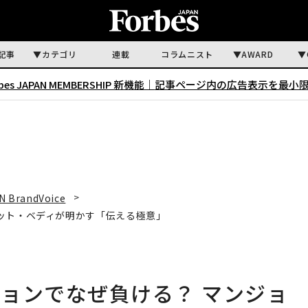
記事
カテゴリ
連載
コラムニスト
AWARD
rbes JAPAN MEMBERSHIP 新機能｜
記事ページ内の広告表示を最小
N BrandVoice
ット・ベディが明かす「伝える極意」
ョンでなぜ負ける？ マンジョ