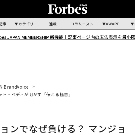
記事
カテゴリ
連載
コラムニスト
AWARD
rbes JAPAN MEMBERSHIP 新機能｜
記事ページ内の広告表示を最小
N BrandVoice
ット・ベディが明かす「伝える極意」
ョンでなぜ負ける？ マンジョ