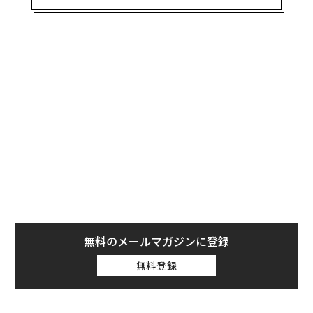
ェイ」はこれまで150回以上開催されているが、12月15
日の236公演で終了となる。ネットフリックスでの配信
はブロードウェイ公演が幕を閉じたその日に開始され
る。
スプリングスティーンはこの公演で6月にトニー賞特別
賞を受賞した。1回のショーで40万ドル以上の売上を生
むこの公演は、「ハミルトン」や「ハリー・ポッター」
などの有名ミュージカルの記録を塗り変える記録を達成
している。
無料のメールマガジンに登録
無料登録