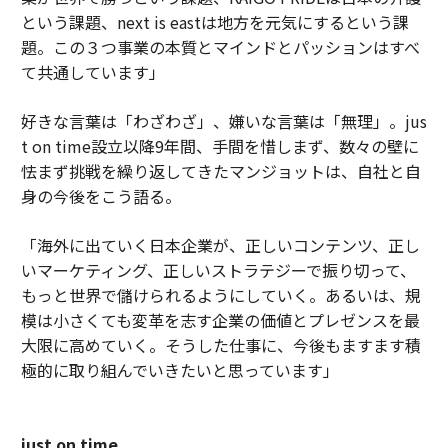
という課題、next is eastは地方を元気にするという課
題。この３つ事業の本質とマインドとパッションはすべ
て共通しています」
好きな言葉は「わざわざ」、嫌いな言葉は「無理」。jus
t on time設立以降9年間、手間を惜しまず、数々の壁に
怯まず挑戦を繰り返してきたマンジョットは、自社と自
身の今後をこう語る。
「海外に出ていく日本企業が、正しいコンテンツ、正し
いマーケティング、正しいストラテジーで振り切って、
もっと世界で儲けられるようにしていく。あるいは、規
模は小さくても変革を志す企業の価値とプレゼンスを最
大限に高めていく。そうした仕事に、今後もますます積
極的に取り組んでいきたいと思っています」
just on time