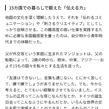
15カ国での暮らしで鍛えた「伝える力」
他国の文化を深く理解したうえで、それを「伝わるコミ
ュニケーション」や「刺さるクリエイティブ」としてし
っかり反映させる。この難易度の高い仕事を実践するた
めに必要な多国籍感覚を養ったのは、幼少時から青年時
代までの体験だった。
父が外交官という家庭に生まれたマンジョットは、父の
転勤によって、2歳の時から、欧米、中東、アジア──お
よそ15もの国々を転々とする生活を送った。
「友達はできないし、言葉も通じない。とにかく苦しく
て、嫌で嫌でしょうがありませんでした。でも、今から
考えると、とてもいい経験をさせてもらいました。イス
ラムの正月ってこんな感じなんだなとか、ドイツの誕生
日会ってこんなふうにやるんだとか、いろんな世界の文
化を肌で実感することができました。それらのことは、