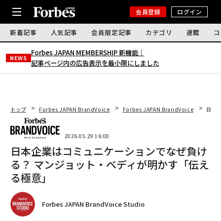
会員登録
ログイン
新着記事
人気記事
会員限定記事
カテゴリ
連載
コ
Forbes JAPAN MEMBERSHIP 新機能｜
NEWS
記事ページ内の広告表示を最小限にしました
トップ
Forbes JAPAN BrandVoice
Forbes JAPAN BrandVoice
日本
2026.05.29 16:00
日本企業はコミュニケーションでなぜ負け
る？ マンジョット・ベディが明かす「伝え
る極意」
Forbes JAPAN BrandVoice Studio