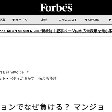
記事
カテゴリ
連載
コラムニスト
AWARD
rbes JAPAN MEMBERSHIP 新機能｜
記事ページ内の広告表示を最小
N BrandVoice
ット・ベディが明かす「伝える極意」
ョンでなぜ負ける？ マンジョ