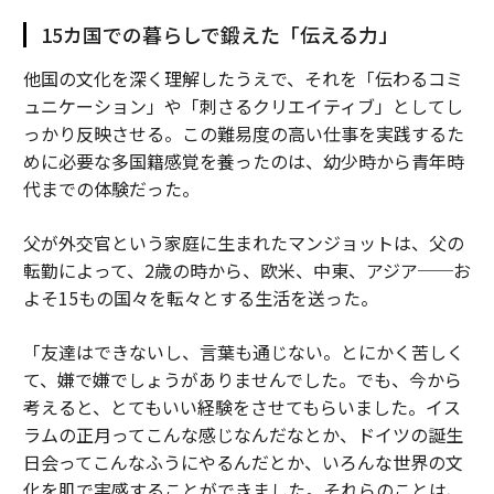
15カ国での暮らしで鍛えた「伝える力」
他国の文化を深く理解したうえで、それを「伝わるコミ
ュニケーション」や「刺さるクリエイティブ」としてし
っかり反映させる。この難易度の高い仕事を実践するた
めに必要な多国籍感覚を養ったのは、幼少時から青年時
代までの体験だった。
父が外交官という家庭に生まれたマンジョットは、父の
転勤によって、2歳の時から、欧米、中東、アジア──お
よそ15もの国々を転々とする生活を送った。
「友達はできないし、言葉も通じない。とにかく苦しく
て、嫌で嫌でしょうがありませんでした。でも、今から
考えると、とてもいい経験をさせてもらいました。イス
ラムの正月ってこんな感じなんだなとか、ドイツの誕生
日会ってこんなふうにやるんだとか、いろんな世界の文
化を肌で実感することができました。それらのことは、