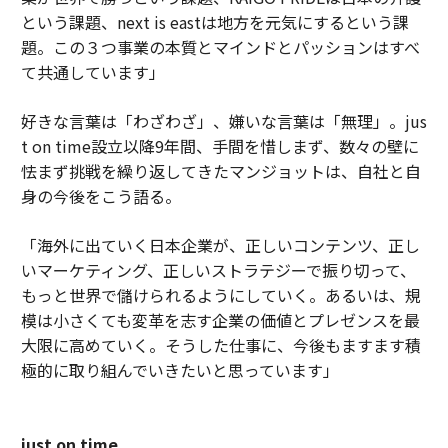
という課題、next is eastは地方を元気にするという課
題。この３つ事業の本質とマインドとパッションはすべ
て共通しています」
好きな言葉は「わざわざ」、嫌いな言葉は「無理」。jus
t on time設立以降9年間、手間を惜しまず、数々の壁に
怯まず挑戦を繰り返してきたマンジョットは、自社と自
身の今後をこう語る。
「海外に出ていく日本企業が、正しいコンテンツ、正し
いマーケティング、正しいストラテジーで振り切って、
もっと世界で儲けられるようにしていく。あるいは、規
模は小さくても変革を志す企業の価値とプレゼンスを最
大限に高めていく。そうした仕事に、今後もますます積
極的に取り組んでいきたいと思っています」
just on time