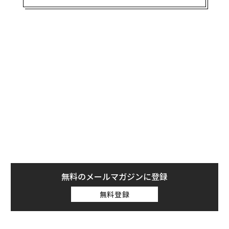
ざまなことが分かる。
「悲惨指数（Misery Index、ミザリー・インデック
ス）」は1960年代、当時のリンドン・ジョンソン米大統
領に世界の経済情勢について分かりやすく説明するた
め、経済学者のアーサー・オークンが考案したものだ。
当初は各国の消費者物価指数（CPI）の上昇率と失業率
を加算した簡単な指数だったが、その後にハーバード大
学のロバート・バロー教授（経済学）が改訂。筆者（ジ
ョンズ・ホプキンス大学・応用経済学部教授）もさら
に、修正を加えている。
無料のメールマガジンに登録
無料登録