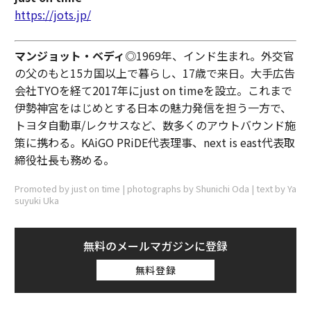
https://jots.jp/
マンジョット・ベディ
◎1969年、インド生まれ。外交官
の父のもと15カ国以上で暮らし、17歳で来日。大手広告
会社TYOを経て2017年にjust on timeを設立。これまで
伊勢神宮をはじめとする日本の魅力発信を担う一方で、
トヨタ自動車/レクサスなど、数多くのアウトバウンド施
策に携わる。KAiGO PRiDE代表理事、next is east代表取
締役社長も務める。
Promoted by just on time | photographs by Shunichi Oda | text by Ya
suyuki Uka
無料のメールマガジンに登録
無料登録