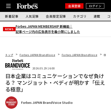
会員登録
ログイン
新着記事
人気記事
会員限定記事
カテゴリ
連載
コ
Forbes JAPAN MEMBERSHIP 新機能｜
NEWS
記事ページ内の広告表示を最小限にしました
トップ
Forbes JAPAN BrandVoice
Forbes JAPAN BrandVoice
日本
2026.05.29 16:00
日本企業はコミュニケーションでなぜ負け
る？ マンジョット・ベディが明かす「伝え
る極意」
Forbes JAPAN BrandVoice Studio