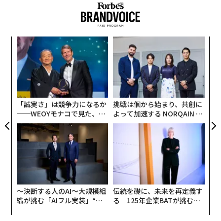
な
術
た
「
ア
左右
T
日
「誠実さ」は競争力になるか
挑戦は個から始まり、共創に
──WEOYモナコで見た、く
よって加速する NORQAIN JA
ら寿司の経営哲学
PAN 特別座談会
〜決断する人のAI〜大規模組
伝統を礎に、未来を再定義す
織が挑む「AIフル実装」“使
る 125年企業BATが挑むス
う”企業から“動く”企業へ【N
モークレスな未来
TTドコモビジネス×PwC】