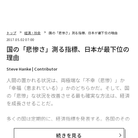
トップ
経済・社会
国の「悲惨さ」測る指標、日本が最下位の理由
2017.05.02 07:00
国の「悲惨さ」測る指標、日本が最下位の
理由
Steve Hanke | Contributor
人間の置かれる状況は、両極端な「不幸（悲惨）」か
「幸福（恵まれている）」かのどちらかだ。そして、国
の「悲惨」な状況を改善させる最も確実な方法は、経済
を成長させることだ。
多くの国は定期的に、経済指標を発表する。各国のその
数値を比較すれば、世界中のどの国で市民が困窮してい
るのか、あるいは恵まれた状況にあるのかに関するさま
続きを見る