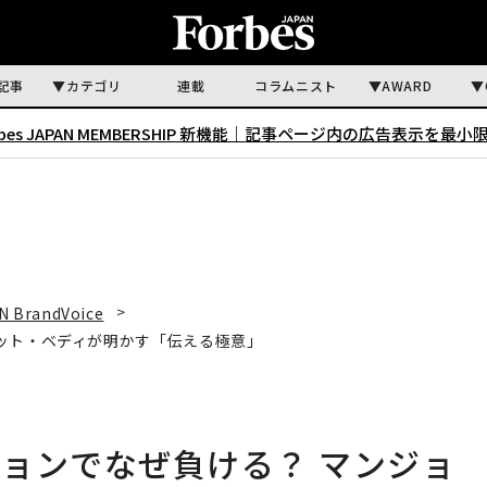
記事
カテゴリ
連載
コラムニスト
AWARD
rbes JAPAN MEMBERSHIP 新機能｜
記事ページ内の広告表示を最小
N BrandVoice
ット・ベディが明かす「伝える極意」
ョンでなぜ負ける？ マンジョ