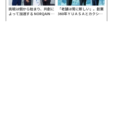
挑戦は個から始まり、共創に
「老舗は常に新しい」。創業
よって加速する NORQAIN JA
360年ＹＵＡＳＡとカクシン
PAN 特別座談会
CEO田尻望が語る、AIを超え
る人の価値