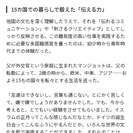
15カ国での暮らしで鍛えた「伝える力」
他国の文化を深く理解したうえで、それを「伝わるコミ
ュニケーション」や「刺さるクリエイティブ」としてし
っかり反映させる。この難易度の高い仕事を実践するた
めに必要な多国籍感覚を養ったのは、幼少時から青年時
代までの体験だった。
父が外交官という家庭に生まれたマンジョットは、父の
転勤によって、2歳の時から、欧米、中東、アジア──お
よそ15もの国々を転々とする生活を送った。
「友達はできないし、言葉も通じない。とにかく苦しく
て、嫌で嫌でしょうがありませんでした。でも、今から
考えると、とてもいい経験をさせてもらいました。イス
ラムの正月ってこんな感じなんだなとか、ドイツの誕生
日会ってこんなふうにやるんだとか、いろんな世界の文
化を肌で実感することができました。それらのことは、