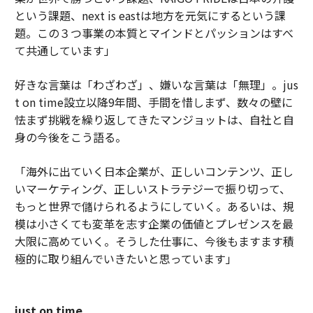
という課題、next is eastは地方を元気にするという課
題。この３つ事業の本質とマインドとパッションはすべ
て共通しています」
好きな言葉は「わざわざ」、嫌いな言葉は「無理」。jus
t on time設立以降9年間、手間を惜しまず、数々の壁に
怯まず挑戦を繰り返してきたマンジョットは、自社と自
身の今後をこう語る。
「海外に出ていく日本企業が、正しいコンテンツ、正し
いマーケティング、正しいストラテジーで振り切って、
もっと世界で儲けられるようにしていく。あるいは、規
模は小さくても変革を志す企業の価値とプレゼンスを最
大限に高めていく。そうした仕事に、今後もますます積
極的に取り組んでいきたいと思っています」
just on time