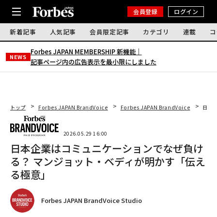
会員登録
ログイン
新着記事
人気記事
会員限定記事
カテゴリ
連載
コ
Forbes JAPAN MEMBERSHIP 新機能｜
NEWS
記事ページ内の広告表示を最小限にしました
トップ
Forbes JAPAN BrandVoice
Forbes JAPAN BrandVoice
日本
2026.05.29 16:00
日本企業はコミュニケーションでなぜ負け
る？ マンジョット・ベディが明かす「伝え
る極意」
Forbes JAPAN BrandVoice Studio