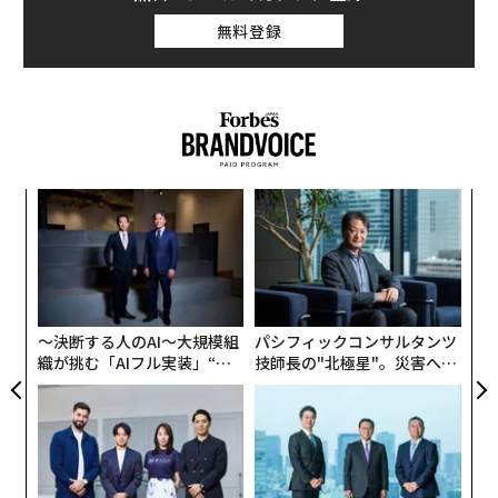
無料登録
内
グ
実
目
全
の
ン
〜決断する人のAI〜大規模組
パシフィックコンサルタンツ
織が挑む「AIフル実装」“使
技師長の"北極星"。災害への
う”企業から“動く”企業へ【N
無力感を乗り越え見つけた、
TTドコモビジネス×PwC】
防災一筋20年の答え