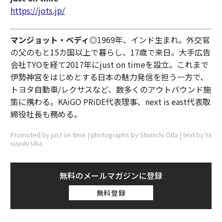
https://jots.jp/
マンジョット・ベディ
◎1969年、インド生まれ。外交官
の父のもと15カ国以上で暮らし、17歳で来日。大手広告
会社TYOを経て2017年にjust on timeを設立。これまで
伊勢神宮をはじめとする日本の魅力発信を担う一方で、
トヨタ自動車/レクサスなど、数多くのアウトバウンド施
策に携わる。KAiGO PRiDE代表理事、next is east代表取
締役社長も務める。
Promoted by just on time | photographs by Shunichi Oda | text by Ya
suyuki Uka
無料のメールマガジンに登録
無料登録