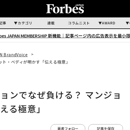
記事
カテゴリ
連載
コラムニスト
AWARD
rbes JAPAN MEMBERSHIP 新機能｜
記事ページ内の広告表示を最小
N BrandVoice
ット・ベディが明かす「伝える極意」
ョンでなぜ負ける？ マンジョ
える極意」
著者フォロー
記事を保存