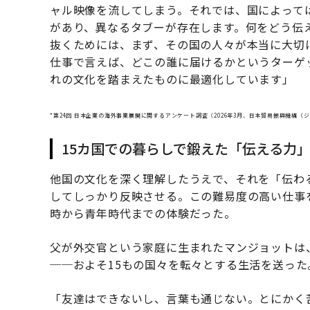
ャル映像を流してしまう。それでは、国によって
があり、異なるタブーが存在します。何をどう伝
抜くためには、まず、その国の人々が本当に大切
仕事で言えば、どこの誰に届けるかというターゲ
れの文化を踏まえたものに最適化しています」
*第24回 日本企業の海外事業展開に関するアンケート調査（2026年3月、日本貿易振興機構（
15カ国での暮らしで鍛えた「伝える力
他国の文化を深く理解したうえで、それを「伝わ
してしっかり反映させる。この難易度の高い仕事
時から青年時代までの体験だった。
父が外交官という家庭に生まれたマンジョットは
──およそ15もの国々を転々とする生活を送った
「友達はできないし、言葉も通じない。とにかく