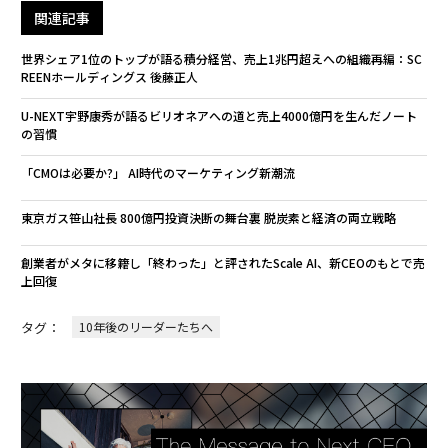
関連記事
世界シェア1位のトップが語る積分経営、売上1兆円超えへの組織再編：SC
REENホールディングス 後藤正人
U-NEXT宇野康秀が語るビリオネアへの道と売上4000億円を生んだノート
の習慣
「CMOは必要か?」 AI時代のマーケティング新潮流
東京ガス笹山社長 800億円投資決断の舞台裏 脱炭素と経済の両立戦略
創業者がメタに移籍し「終わった」と評されたScale AI、新CEOのもとで売
上回復
タグ：
10年後のリーダーたちへ