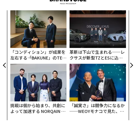
いう議論は、これまでは未来の話だった。いつか、どこ
かで、誰かの身に起こるかもしれない──そんな予測に
な
すぎなかった。
術
た
だが今週、約3万5000人のヒョンデ従業員が、その抽象
“
ア
オ
論を極めて具体的な現実に変えた。
ジ
「コンディション」が成果を
革新は下山で生まれる──レ
ストライキの対象は、ヒョンデの世界生産のおよそ半分
左右する――「BAKUNE」のTEN
クサスが新型TZとESに込め
を担う韓国国内の組立工場だ。交渉のテーブルには賃金
TIALが支える「挑戦者の明
た「DISCOVER」の哲学
や利益配分など複数の争点が載っているが、今回の争議
日」
にはこれまでにない要素がある。ヒューマノイドロボッ
トを生産ラインに投入する計画が明確な引き金となっ
た、初の自動車工場ストライキだという点だ。筆者の知
る限り、ヒューマノイドの労働参入を阻止することを目
挑戦は個から始まり、共創に
「誠実さ」は競争力になるか
的としたストライキは、業種を問わず世界初だ。
よって加速する NORQAIN JA
──WEOYモナコで見た、く
PAN 特別座談会
ら寿司の経営哲学
労働者たちが実際に求めているもの──ロボッ
ト1台の導入にも労使合意を要求