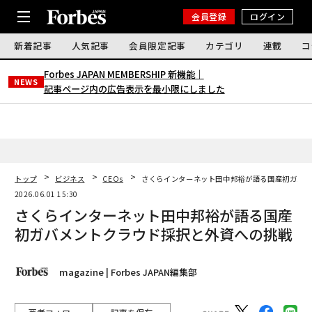
会員登録
ログイン
新着記事
人気記事
会員限定記事
カテゴリ
連載
コ
Forbes JAPAN MEMBERSHIP 新機能｜
NEWS
記事ページ内の広告表示を最小限にしました
トップ
ビジネス
CEOs
さくらインターネット田中邦裕が語る国産初ガバメ
2026.06.01 15:30
さくらインターネット田中邦裕が語る国産
初ガバメントクラウド採択と外資への挑戦
magazine | Forbes JAPAN編集部