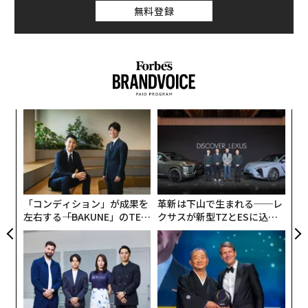
無料登録
な
術
た
“
ア
オ
ジ
「コンディション」が成果を
革新は下山で生まれる──レ
左右する――「BAKUNE」のTEN
クサスが新型TZとESに込め
TIALが支える「挑戦者の明
た「DISCOVER」の哲学
日」