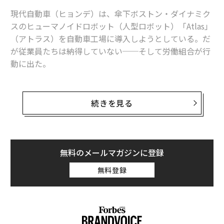
現代自動車（ヒョンデ）は、傘下ボストン・ダイナミク
スのヒューマノイドロボット（人型ロボット）「Atlas」
（アトラス）を自動車工場に導入しようとしている。だ
が従業員たちは納得していない──そして労働組合が行
動に出た。
7月上旬、ヒョンデはFIFAワールドカップの舞台で、ボ
ストン・ダイナミクスのAtlasがサッカー選手のゴールパ
続きを見る
フォーマンスを再現するる姿を誇らしげに
披露した
。と
ころが今、同社の従業員たちは、人間の仕事がヒューマ
ノイドロボットに奪われないようにすることを訴える
波状ストライキ
に踏み切っている。現在の労使交渉には
無料のメールマガジンに登録
他の争点もあるものの、ヒューマノイドロボットが引き
無料登録
金となったストライキとしては、おそらく史上初のもの
だ。
ヒューマノイドロボットが人間の仕事を奪うかどうかと