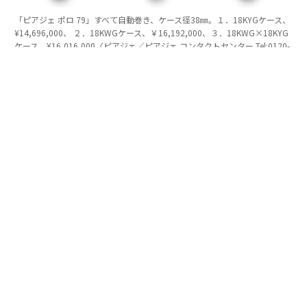
「ピアジェ ポロ 79」すべて自動巻き、ケース径38㎜。１．18KYGケース、
¥14,696,000、 ２．18KWGケース、￥16,192,000、３．18KWG×18KYG
ケース、¥16,016,000〈ピアジェ／ピアジェ コンタクトセンター Tel:0120-
73-1874〉
進化するスタイルを楽しむ
1979年に誕生した「ポロ」はそのスタイルを継承しなが
ら、時代に合わせて進化を重ねた、そして2016年に誕生
した「ピアジェ ポロ S」によって、モダンなラグジュ
アリースポーツウォッチとしての地位を確立する。ケー
スはラウンドだが、ダイヤルはクッション型になってお
り、シンプルなデザインの中に表現力の高さが見える。
この人気モデルが、2026年に「ピアジェ ポロ シグネチ
ャー」として進化を果たした。ダイヤルのゴドロン模様
が、より立体的かつ表情豊かになっており、美しい時計
を作りたいという気持ちの強さを感じさせる。