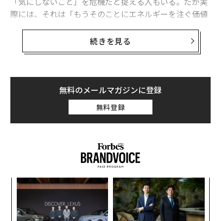
「気にしないこと」を危機だと捉える人もいる。だが実
際には、それは「もうそのことにエネルギーを注ぐ価値
がない」という、内なる静かなメッセージである。
続きを見る
私たちは情熱を美化しがちだ。成功者は毎朝、コールド
ブリュー（水出しコーヒー）を手にしたモチベーション
を高める講演者のような勢いで人生に突進する、そんな
情熱が常に尽きないものだとでも言うかのように。だ
無料のメールマガジンに登録
が、現代の疲弊がこの前提を変えた。1分1秒を最適化し
無料登録
ろという圧力のなかで、多くの人が燃え尽きているの
は、気にしすぎているからではない。気にすることが多
すぎる状態が、長く続いてきたからである。
果を
「
EN
3
明
C
〈7
る
ャ