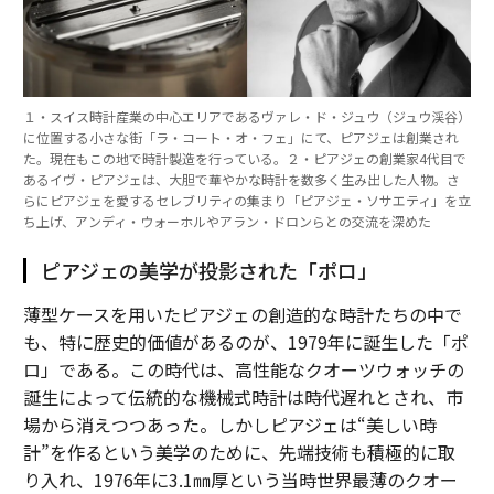
１・スイス時計産業の中心エリアであるヴァレ・ド・ジュウ（ジュウ渓谷）
に位置する小さな街「ラ・コート・オ・フェ」にて、ピアジェは創業され
た。現在もこの地で時計製造を行っている。２・ピアジェの創業家4代目で
あるイヴ・ピアジェは、大胆で華やかな時計を数多く生み出した人物。さ
らにピアジェを愛するセレブリティの集まり「ピアジェ・ソサエティ」を立
ち上げ、アンディ・ウォーホルやアラン・ドロンらとの交流を深めた
ピアジェの美学が投影された「ポロ」
薄型ケースを用いたピアジェの創造的な時計たちの中で
も、特に歴史的価値があるのが、1979年に誕生した「ポ
ロ」である。この時代は、高性能なクオーツウォッチの
誕生によって伝統的な機械式時計は時代遅れとされ、市
場から消えつつあった。しかしピアジェは“美しい時
計”を作るという美学のために、先端技術も積極的に取
り入れ、1976年に3.1㎜厚という当時世界最薄のクオー