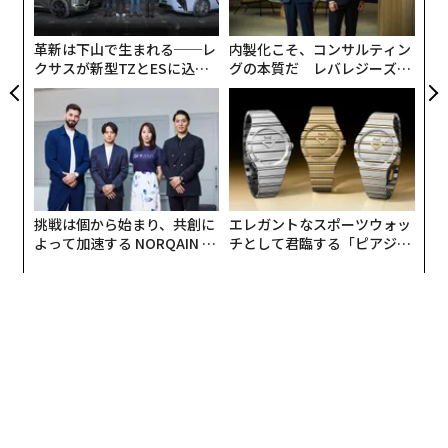
ト
リア
革新は下山で生まれる──レ
内製化こそ、コンサルティン
UM
クサスが新型TZとESに込め
グの本質だ レバレジーズが
た「DISCOVER」の哲学
実践する、次世代ファームの
全貌
挑戦は個から始まり、共創に
エレガントなスポーツウォッ
よって加速する NORQAIN JA
チとして君臨する「ピアジ
PAN 特別座談会
ェ」ポロの魅力