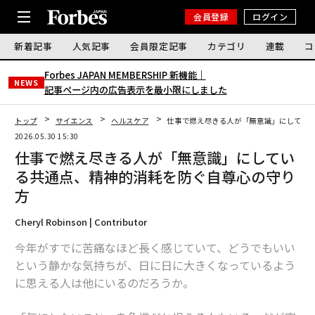
会員登録
ログイン
新着記事
人気記事
会員限定記事
カテゴリ
連載
コ
Forbes JAPAN MEMBERSHIP 新機能｜
NEWS
記事ページ内の広告表示を最小限にしました
トップ
サイエンス
ヘルスケア
仕事で燃え尽きる人が「無意識」にしてい
2026.05.30 15:30
仕事で燃え尽きる人が「無意識」にしてい
る共通点、精神的消耗を防ぐ自尊心の守り
方
Cheryl Robinson | Contributor
今年がすでに苦痛なほど長く感じていて、どうでもいい
という静かな気持ちが、日に日に大きくなっているよう
に思える人は他にいるのだろうか。