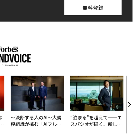
無料登録
「コ
果を左
E」
「挑
は
〜決断する人のAI〜大規
“泊まる”を超えて──エ
b
模組織が挑む「AIフル実
スパシオが描く、新しい
r
装」“使う”企業から“動
日本のラグジュアリー
つ
く”企業へ【NTTドコモ
（前編）