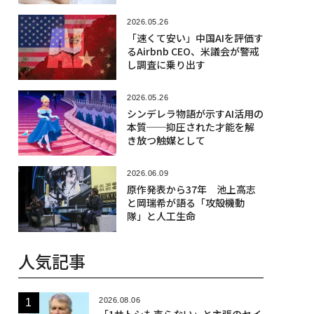
2026.05.26
「速くて安い」中国AIを評価す
るAirbnb CEO、米議会が警戒
し調査に乗り出す
2026.05.26
シンデレラ物語が示すAI活用の
本質──抑圧された才能を解
き放つ触媒として
2026.06.09
原作発表から37年 池上高志
と岡瑞希が語る「攻殻機動
隊」と人工生命
人気記事
2026.08.06
「1サトシも売らない」と主張のセイ