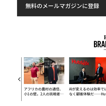
無料のメールマガジンに登録
アフリカの農村の通信、
AIが変えるのは効率で
小1の壁。2人の挑戦者が
なく顧客体験だ──Hu
手にした「次なる武器」
Spot Japanが語る「G
ow Better」な組織の