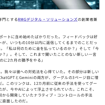
専門とする
RMGデジタル・ソリューションズ
の創業者兼
けレポートに含め始めたばかりだった。フィードバックは好
トが、いつもの10分以内に返信してくるまでのことだっ
た。「私は何のために金を払っているのか？」そして「今
か？」。そして、これまで聞いたことのない新しい一言
るのに2カ月の猶予をやる」
た。我々は彼への対処法を心得ていた。その部分は新しい
tGPTとGeminiの両方が、グーグルの3ページ目に埋
だ。このリンクは、12カ月前に従来の手法を使ってグー
たが、今やAIによって浮上させられていた。これこそ、
前から開発していたナラティブ・コントロールの手法
に直面したのだ。