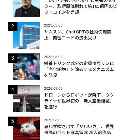
ラー、取得原価割れで約165億円のビ
ットコインを売却
2023.05.03
サムスン、ChatGPTの社内使用禁
止 機密コードの流出受け
2026.08.06
栄養ドリンク成分の定番タウリンに
「老化細胞」を除去するメカニズム
を発見
2026.08.05
ドローンからロボットが降下、ウク
ライナが世界初の「無人空挺強襲」
を遂行
2026.08.06
思わず吹き出す「かわいさ」、世界
最高のペット写真賞2026入選作品