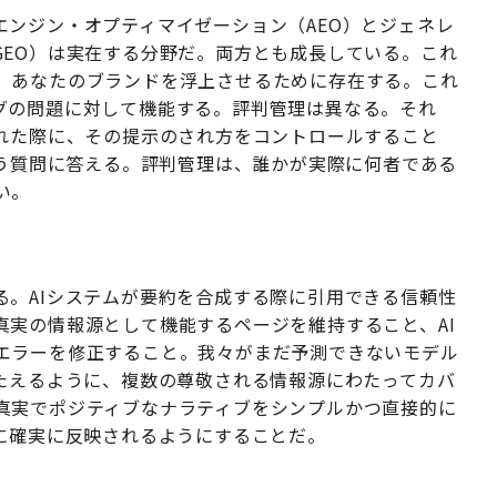
エンジン・オプティマイゼーション（AEO）とジェネレ
GEO）は実在する分野だ。両方とも成長している。これ
、あなたのブランドを浮上させるために存在する。これ
グの問題に対して機能する。評判管理は異なる。それ
られた際に、その提示のされ方をコントロールすること
いう質問に答える。評判管理は、誰かが実際に何者である
い。
る。AIシステムが要約を合成する際に引用できる信頼性
真実の情報源として機能するページを維持すること、AI
エラーを修正すること。我々がまだ予測できないモデル
こたえるように、複数の尊敬される情報源にわたってカバ
真実でポジティブなナラティブをシンプルかつ直接的に
に確実に反映されるようにすることだ。