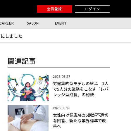
会員登録
ログイン
CAREER
SALON
EVENT
限にしました
関連記事
2026.05.27
労働集約型モデルの終焉 1人
で5人分の業務をこなす「レバ
レッジ型成長」の秘訣
2026.05.26
女性向け健康AIの6割が不適切
な回答、新たな業界標準で改
善へ