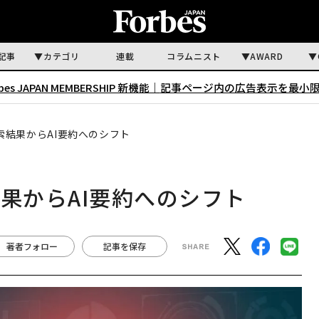
記事
カテゴリ
連載
コラムニスト
AWARD
rbes JAPAN MEMBERSHIP 新機能｜
記事ページ内の広告表示を最小
索結果からAI要約へのシフト
果からAI要約へのシフト
著者フォロー
記事を保存