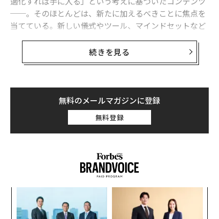
適化すれば手に入る」という考えに基づいたコンテンツ
──。そのほとんどは、新たに加えるべきことに焦点を
当てている。新しい儀式やツール、マインドセットなど
だ。しかし、成功している人たちがひそかに手放そうと
しないものについてはほとんど注目されていない。
続きを見る
心理学研究はいつも地味な結論にたどり着く。それは、
長期的な成功を最も的確に予測する習慣は派手なもので
はないということだ。それは、やる気が低下し、改善の
無料のメールマガジンに登録
サイクルが滞っているような日でも人々が維持し続ける
無料登録
習慣だ。一言で言えばそれは「粘り強さ」だ。
特に2つの習慣は心理学の文献の中で驚くほどいつも指
摘されている。どちらも並外れた才能や
特別な環境
を必
要としない。だが、ますます希少になっているものが求
められる。それは合理的な判断を超えて、あえて苦境に
るか
パ
留まる覚悟だ。
、く
技
無
〈7