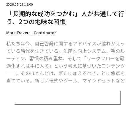
2026.05.29 13:00
「長期的な成功をつかむ」人が共通して行
う、2つの地味な習慣
Mark Travers | Contributor
翻訳＝溝口慈子
私たちは今、自己啓発に関するアドバイスが溢れかえっ
ている時代を生きている。生産性向上システム、朝のル
ーティン、習慣の積み重ね、そして「ワークフローを最
2026年9月号発売中
適化すれば手に入る」という考えに基づいたコンテンツ
──。そのほとんどは、新たに加えるべきことに焦点を
最新号の購入はこちらから
当てている。新しい儀式やツール、マインドセットなど
だ。しかし、成功している人たちがひそかに手放そうと
しないものについてはほとんど注目されていない。
メンバーシップに登録する
心理学研究はいつも地味な結論にたどり着く。それは、
長期的な成功を最も的確に予測する習慣は派手なもので
はないということだ。それは、やる気が低下し、改善の
無料のメールマガジンに登録
サイクルが滞っているような日でも人々が維持し続ける