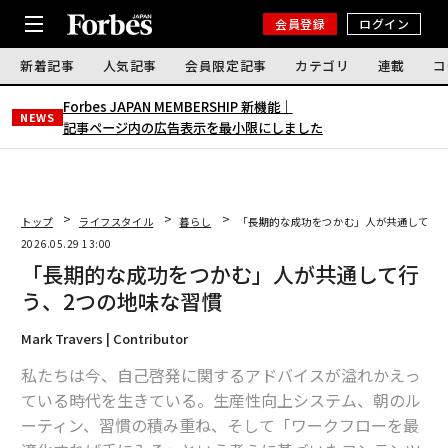
会員登録
ログイン
新着記事
人気記事
会員限定記事
カテゴリ
連載
コ
Forbes JAPAN MEMBERSHIP 新機能｜
NEWS
記事ページ内の広告表示を最小限にしました
トップ
ライフスタイル
暮らし
「長期的な成功をつかむ」人が共通して行う
2026.05.29 13:00
「長期的な成功をつかむ」人が共通して行
う、2つの地味な習慣
Mark Travers | Contributor
私たちは今、自己啓発に関するアドバイスが溢れかえっ
ている時代を生きている。生産性向上システム、朝のル
ーティン、習慣の積み重ね、そして「ワークフローを最