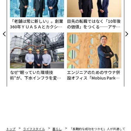
防
ャ
ト
リア
「老舗は常に新しい」。創業
目先の転職ではなく「10年後
UM
360年ＹＵＡＳＡとカクシン
の価値」をつくる──アサイ
CEO田尻望が語る、AIを超え
ンの長期伴走型支援とは
る人の価値
なぜ“眠っていた環境技
エンジニアのためのサウナ併
術”が、下水インフラを変え
設オフィス「Mobius Park」
たのか──産総研×月島JFE
がオープン──タマディック
アクアソリューションの10年
が健康経営を徹底する理由
トップ
ライフスタイル
暮らし
「長期的な成功をつかむ」人が共通して行う