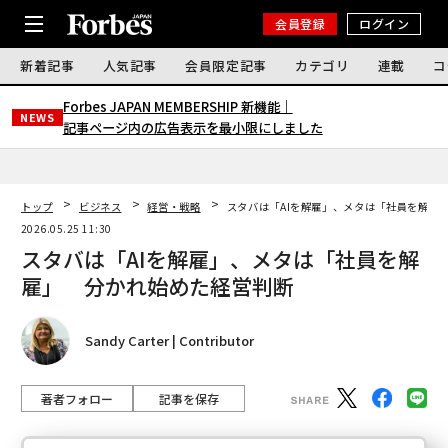
会員登録
ログイン
新着記事
人気記事
会員限定記事
カテゴリ
連載
コ
Forbes JAPAN MEMBERSHIP 新機能｜
NEWS
記事ページ内の広告表示を最小限にしました
トップ
ビジネス
経営・戦略
スタバは「AIを解雇」、メタは「社員を解雇
2026.05.25 11:30
スタバは「AIを解雇」、メタは「社員を解
雇」 分かれ始めた経営判断
Sandy Carter | Contributor
著者フォロー
記事を保存