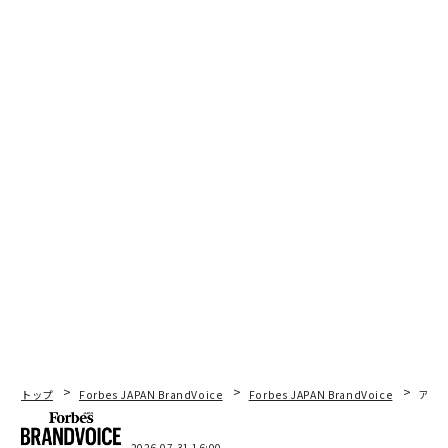
トップ
Forbes JAPAN BrandVoice
Forbes JAPAN BrandVoice
アフ
2026.07.31 16:00