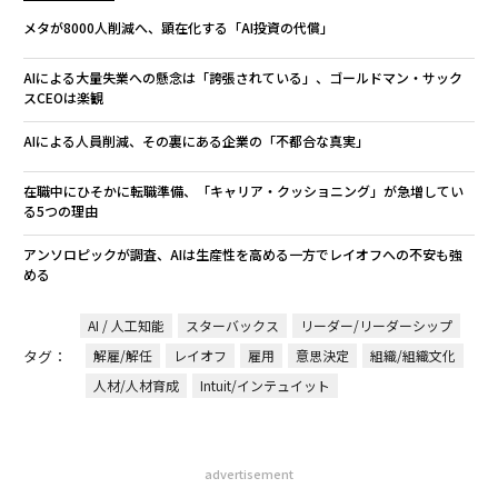
メタが8000人削減へ、顕在化する「AI投資の代償」
AIによる大量失業への懸念は「誇張されている」、ゴールドマン・サック
スCEOは楽観
AIによる人員削減、その裏にある企業の「不都合な真実」
在職中にひそかに転職準備、「キャリア・クッショニング」が急増してい
る5つの理由
アンソロピックが調査、AIは生産性を高める一方でレイオフへの不安も強
める
AI / 人工知能
スターバックス
リーダー/リーダーシップ
タグ：
解雇/解任
レイオフ
雇用
意思決定
組織/組織文化
人材/人材育成
Intuit/インテュイット
advertisement