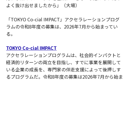
よく抜け出せましたから」（大場）
「TOKYO Co-cial IMPACT」アクセラレーションプログ
ラムの令和8年度の募集は、2026年7月から始まってい
る。
TOKYO Co-cial IMPACT
アクセラレーションプログラムは、社会的インパクトと
経済的リターンの両立を目指し、すでに事業を展開して
いる企業の成長を、専門家の伴走支援によって後押しす
るプログラムだ。令和8年度の募集は2026年7月から始ま
っており、詳細は公式サイトで確認できる。
本事業では、現在、社会課題解決のために自社をさらに
成長させたい方、こうした方々と共に地域課題や社会課
エントリープログラム
題を解決したい方に向けて、
も実
施している。