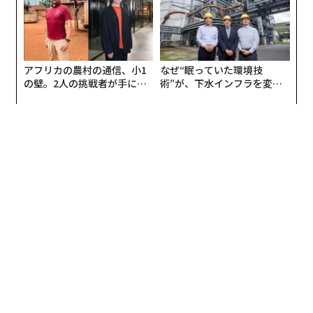
アフリカの農村の通信、小1
なぜ“眠っていた環境技
の壁。2人の挑戦者が手にし
術”が、下水インフラを変え
た「次なる武器」
たのか──産総研×月島JFE
アクアソリューションの10年