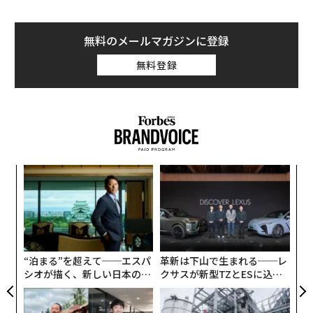
無料のメールマガジンに登録
無料登録
パシ
伝
ラグ
る
モ
〜
織
う
T
“泊まる”を超えて──エスパ
革新は下山で生まれる──レ
シオが描く、新しい日本のラ
クサスが新型TZとESに込め
グジュアリー（前編）
た「DISCOVER」の哲学