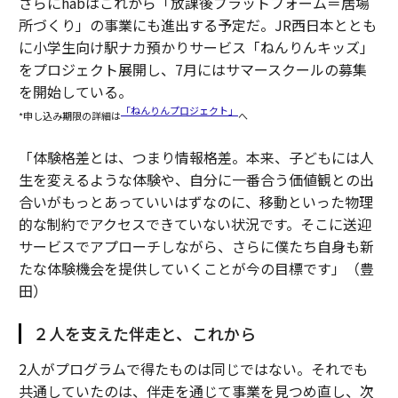
さらにhabはこれから「放課後プラットフォーム＝居場
所づくり」の事業にも進出する予定だ。JR西日本ととも
に小学生向け駅ナカ預かりサービス「ねんりんキッズ」
をプロジェクト展開し、7月にはサマースクールの募集
を開始している。
「ねんりんプロジェクト」
*申し込み期限の詳細は
へ
「体験格差とは、つまり情報格差。本来、子どもには人
生を変えるような体験や、自分に一番合う価値観との出
合いがもっとあっていいはずなのに、移動といった物理
的な制約でアクセスできていない状況です。そこに送迎
サービスでアプローチしながら、さらに僕たち自身も新
たな体験機会を提供していくことが今の目標です」（豊
田）
２人を支えた伴走と、これから
2人がプログラムで得たものは同じではない。それでも
共通していたのは、伴走を通じて事業を見つめ直し、次