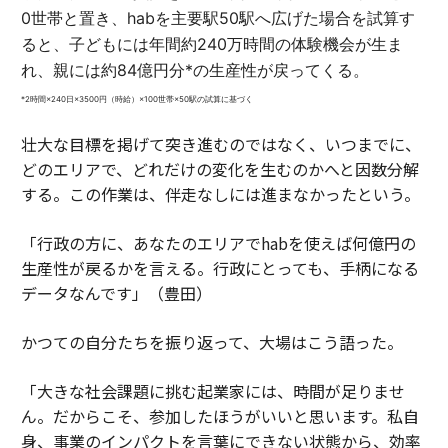
0世帯と置き、habを主要駅50駅へ広げた場合を試算す
ると、子どもには年間約240万時間の体験機会が生ま
れ、親には約84億円分*の生産性が戻ってくる。
*2時間×240日×3500円（時給）×100世帯×50駅の試算に基づく
壮大な目標を掲げて突き進むのではなく、いつまでに、
どのエリアで、どれだけの変化を生むのかへと因数分解
する。この作業は、伴走なしには進まなかったという。
「行政の方に、あなたのエリアでhabを使えば何億円の
生産性が戻るかを言える。行政にとっても、手柄になる
データなんです」（豊田）
かつての自分たちを振り返って、大場はこう語った。
「大きな社会課題に挑む起業家には、時間が足りませ
ん。だからこそ、参加したほうがいいと思います。私自
身、事業のインパクトを言葉にできない状態から、効率