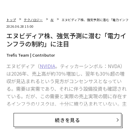
トップ
テクノロジー
AI
エヌビディア株、強気予測に潜む「電力インフラの
2026.06.28 15:00
エヌビディア株、強気予測に潜む「電力イ
ンフラの制約」に注目
Trefis Team | Contributor
エヌビディア（
NVIDIA
。ティッカーシンボル：NVDA）
は2026年、売上高が約70％増加し、翌年も30％超の増
収が見込まれるという見方がコンセンサスとなってい
る。需要は実需であり、それに伴う設備投資も確認され
ている。だが、この需要と実際の売上実現の間に存在す
るインフラのリスクは、十分に織り込まれていない。主
な制約は電力網であり、すでに2026年の導入スケジュー
ルに影響を及ぼしている。
続きを見る
ボトルネックは電力網