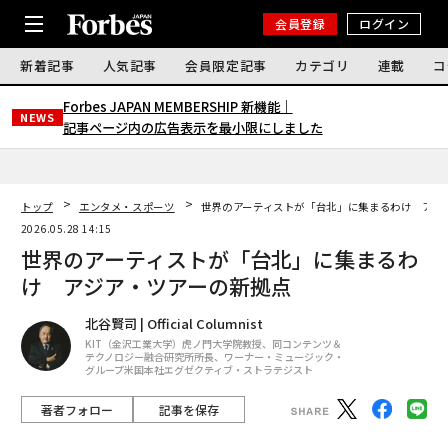
会員登録
ログイン
新着記事
人気記事
会員限定記事
カテゴリ
連載
コ
Forbes JAPAN MEMBERSHIP 新機能｜
NEWS
記事ページ内の広告表示を最小限にしました
トップ
エンタメ・スポーツ
世界のアーティストが「台北」に集まるわけ アジ
2026.05.28 14:15
世界のアーティストが「台北」に集まるわ
け アジア・ツアーの新拠点
北谷賢司 | Official Columnist
KIT（金沢工業大学）虎ノ門大学院教授、同コンテンツ＆
テクノロジー融合研究所所長、ワーナー・ミュージック・
グループ米国本社エグゼクティブ・ストラテジスト
著者フォロー
記事を保存