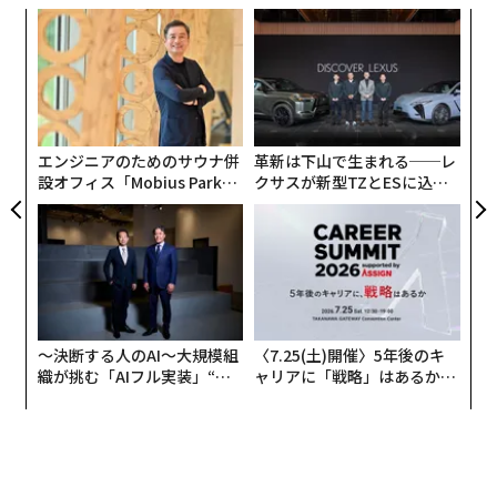
挑
よっ
PA
パ
技
無
防
エンジニアのためのサウナ併
革新は下山で生まれる──レ
設オフィス「Mobius Park」
クサスが新型TZとESに込め
がオープン──タマディック
た「DISCOVER」の哲学
が健康経営を徹底する理由
〜決断する人のAI〜大規模組
〈7.25(土)開催〉5年後のキ
織が挑む「AIフル実装」“使
ャリアに「戦略」はあるか。
う”企業から“動く”企業へ【N
トップエグゼクティブのキャ
TTドコモビジネス×PwC】
リアに触れる1日│CAREER S
UMMIT 2026