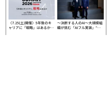
〈7.25(土)開催〉5年後のキ
〜決断する人のAI〜大規模組
ャリアに「戦略」はあるか。
織が挑む「AIフル実装」“使
トップエグゼクティブのキャ
う”企業から“動く”企業へ【N
リアに触れる1日│CAREER S
TTドコモビジネス×PwC】
UMMIT 2026