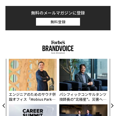
AIインフラにおける最大の制約は、半導体の供給から電
無料のメールマガジンに登録
力へと移行した。とりわけ、大規模施設を電力網に接続
するまでに要する期間が問題となっている。大規模なAI
無料登録
データセンターの建設には12〜24カ月を要し得る。一
方、米国の主要市場で大容量の系統連系を確保するには
36〜84カ月かかる可能性がある。
現在、米国で送電網への接続を待つ容量は2600GWを超
えている。2026年に見込まれる米国のAIデータセンター
ア
容量12GWのうち、実際に建設が進んでいるのはわずか5
の
た
GWにとどまる。残りの一部は大幅に遅延しており、電
挑
力の確保がその主因の1つとされる。
よっ
PA
エンジニアのためのサウナ併
パシフィックコンサルタンツ
設オフィス「Mobius Park」
技師長の"北極星"。災害への
がオープン──タマディック
無力感を乗り越え見つけた、
が健康経営を徹底する理由
防災一筋20年の答え