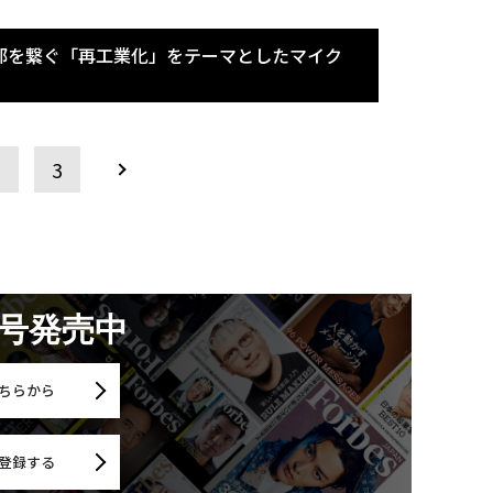
部を繋ぐ「再工業化」をテーマとしたマイク
2
3
月号発売中
ちらから
登録する