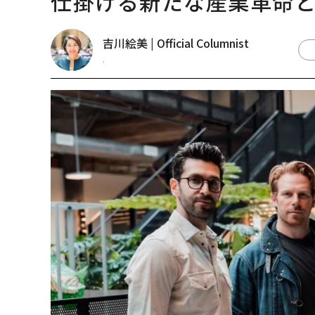
仕掛ける新たな産業革命
吉川絵美 | Official Columnist
.