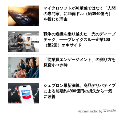
マイクロソフトがAI単独ではなく「人間
の専門家」に25億ドル（約3940億円）
を投じた理由
戦争の危機を乗り越えた「光のディープ
テック」━━ブレイクスルー企業100
（第2回）オキサイド
「従業員エンゲージメント」の測り方を
見直すべき時
シェブロン最新決算、商品デリバティブ
による前期約4900億円の損失から一気
に改善
Recommended by