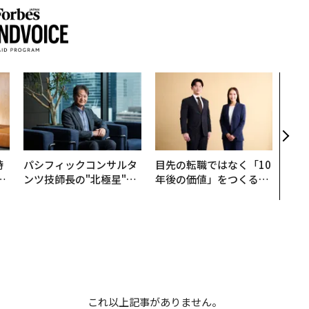
「誠
るか
見た
学
時
パシフィックコンサルタ
目先の転職ではなく「10
フ
ンツ技師長の"北極星"。
年後の価値」をつくる─
心
災害への無力感を乗り越
─アサインの長期伴走型
ビ
え見つけた、防災一筋20
支援とは
年の答え
これ以上記事がありません。