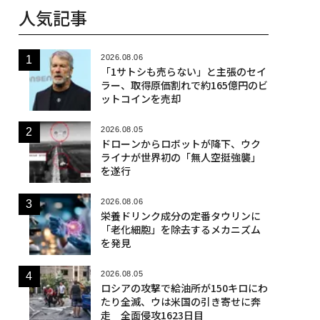
人気記事
2026.08.06
「1サトシも売らない」と主張のセイ
ラー、取得原価割れで約165億円のビ
ットコインを売却
2026.08.05
ドローンからロボットが降下、ウク
ライナが世界初の「無人空挺強襲」
を遂行
2026.08.06
栄養ドリンク成分の定番タウリンに
「老化細胞」を除去するメカニズム
を発見
2026.08.05
ロシアの攻撃で給油所が150キロにわ
たり全滅、ウは米国の引き寄せに奔
走 全面侵攻1623日目