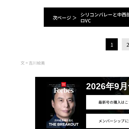
シリコンバレーと中西
次ページ ＞
ロVC
1
文 = 吉川絵美
2026年9
最新号の購入はこ
メンバーシップに