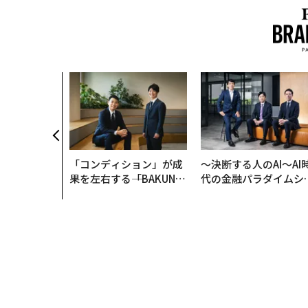
「コンディション」が成
〜決断する人のAI〜AI
果を左右する――「BAKUN
代の金融パラダイムシ
E」のTENTIALが支える
ト、「超個別化」の核
「挑戦者の明日」
【MUFG×ウェルスナ
×PwC】