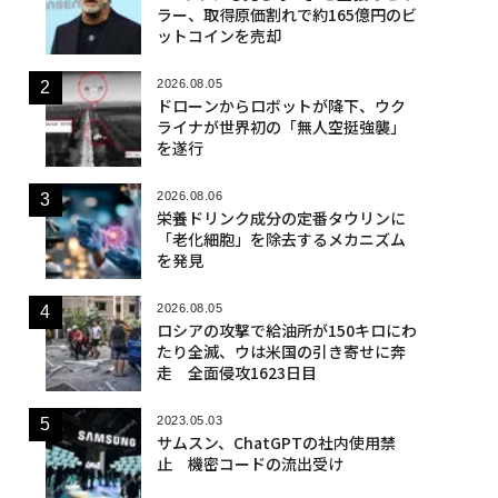
ラー、取得原価割れで約165億円のビ
ットコインを売却
2026.08.05
ドローンからロボットが降下、ウク
ライナが世界初の「無人空挺強襲」
を遂行
2026.08.06
栄養ドリンク成分の定番タウリンに
「老化細胞」を除去するメカニズム
を発見
2026.08.05
ロシアの攻撃で給油所が150キロにわ
たり全滅、ウは米国の引き寄せに奔
走 全面侵攻1623日目
2023.05.03
サムスン、ChatGPTの社内使用禁
止 機密コードの流出受け