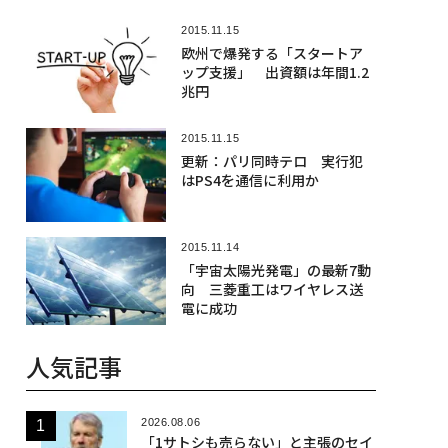
2015.11.15
欧州で爆発する「スタートア
ップ支援」 出資額は年間1.2
兆円
2015.11.15
更新：パリ同時テロ 実行犯
はPS4を通信に利用か
2015.11.14
「宇宙太陽光発電」の最新7動
向 三菱重工はワイヤレス送
電に成功
人気記事
2026.08.06
「1サトシも売らない」と主張のセイ