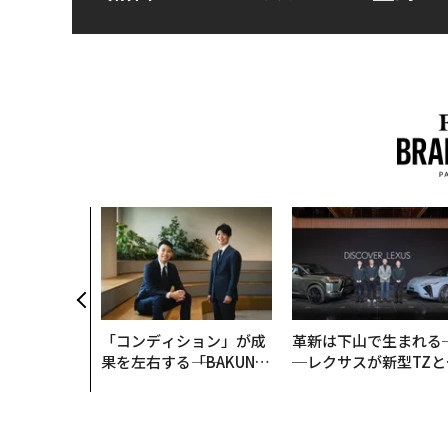
「コンディション」が成
革新は下山で生まれる
果を左右する――「BAKUN
─レクサスが新型TZと
E」のTENTIALが支える
Sに込めた「DISCOVE
「挑戦者の明日」
R」の哲学