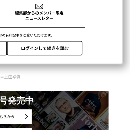
集＝上田裕資
月号発売中
ちらから