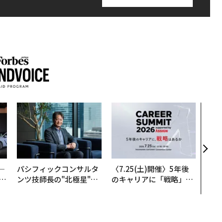
〜決
模組
装」
く”
ビジ
─
パシフィックコンサルタ
〈7.25(土)開催〉5年後
E
ンツ技師長の"北極星"。
のキャリアに「戦略」は
災害への無力感を乗り越
あるか。トップエグゼク
え見つけた、防災一筋20
ティブのキャリアに触れ
年の答え
る1日│CAREER SUMMI
T 2026