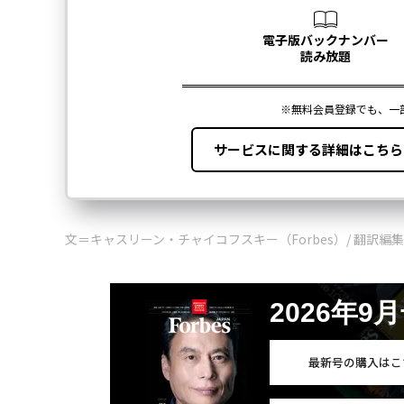
文＝キャスリーン・チャイコフスキー（Forbes）/ 翻訳編
2026年9
最新号の購入はこ