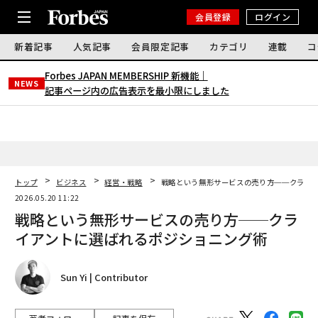
会員登録
ログイン
新着記事
人気記事
会員限定記事
カテゴリ
連載
コ
Forbes JAPAN MEMBERSHIP 新機能｜
NEWS
記事ページ内の広告表示を最小限にしました
トップ
ビジネス
経営・戦略
戦略という無形サービスの売り方──クライ
2026.05.20 11:22
戦略という無形サービスの売り方──クラ
イアントに選ばれるポジショニング術
Sun Yi | Contributor