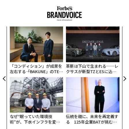
に関するニュースは、これまでの常識とは異なる歓迎す
べき変化だ。
多くの小規模企業経営者や独立系スペシャリストの不安
A
は根深い。
顧客
世界経済フォーラム（WEF）の最新の「仕事の未来レポ
pa
内
ート（Future of Jobs Report）」
な
グ
によると、AIの普及に伴い、2030年までに世界中の仕事
実
の約22％がシフトする可能性があり、9200万人の雇用が
全
「コンディション」が成果を
革新は下山で生まれる──レ
失われる一方で、1億7000万人の新たな役割が創出され
左右する――「BAKUNE」のTEN
クサスが新型TZとESに込め
るという。また、WEFは
TIALが支える「挑戦者の明
た「DISCOVER」の哲学
AIがエントリーレベル（初級）業務をどのように変えて
日」
いるか
に関する最近の報告書の中で、若手労働者の3分の1以上
が、AIによる業務変化の影響を中〜高程度に受ける職種
に従事していると指摘している。これは、ジェネラリス
なぜ“眠っていた環境技
伝統を礎に、未来を再定義す
トにとってもスペシャリストにとっても警告のように聞
術”が、下水インフラを変え
る 125年企業BATが挑むス
こえる。
たのか──産総研×月島JFE
モークレスな未来