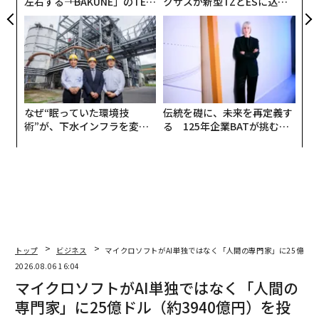
左右する――「BAKUNE」のTEN
クサスが新型TZとESに込め
TIALが支える「挑戦者の明
た「DISCOVER」の哲学
日」
なぜ“眠っていた環境技
伝統を礎に、未来を再定義す
術”が、下水インフラを変え
る 125年企業BATが挑むス
たのか──産総研×月島JFE
モークレスな未来
アクアソリューションの10年
トップ
ビジネス
マイクロソフトがAI単独ではなく「人間の専門家」に25億ドル
2026.08.06 16:04
マイクロソフトがAI単独ではなく「人間の
専門家」に25億ドル（約3940億円）を投