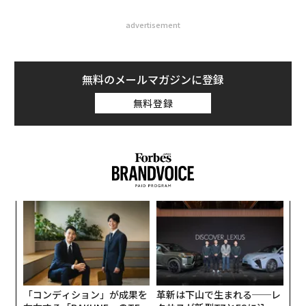
advertisement
無料のメールマガジンに登録
無料登録
A
顧客
pa
内
な
グ
実
全
「コンディション」が成果を
革新は下山で生まれる──レ