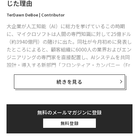
じた理由
TerDawn DeBoe | Contributor
大企業が人工知能（AI）に総力を挙げているこの時期
に、マイクロソフトは人間の専門知識に対して25億ドル
（約3940億円）の賭けに出た。同社が今月初めに発表し
たところによると、顧客組織に6000人の業界およびエン
ジニアリングの専門家を直接配置し、AIシステムを共同
設計・導入する新部門「フロンティア・カンパニー（Fr
ontier Company）」を立ち上げた。これは
マイクロソフトの公式発表
によるものだ。
続きを見る
コマーシャルビジネス部門の最高経営責任者（CEO）で
あるジャドソン・アルソフ氏は、顧客は自身の専門知識
や競争上の優位性が損なわれないよう保護されつつ、AI
無料のメールマガジンに登録
が確実に成果を上げているという証拠を求めていると語
無料登録
る。AIの動向を注視している小規模企業の経営者にとっ
て、高度な人間の専門知識に対する需要を高める新製品