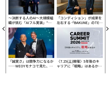
防
シ
グ
〜決断する人のAI〜大規模組
「コンディション」が成果を
織が挑む「AIフル実装」“使
左右する――「BAKUNE」のTEN
う”企業から“動く”企業へ【N
TIALが支える「挑戦者の明
TTドコモビジネス×PwC】
日」
「誠実さ」は競争力になるか
〈7.25(土)開催〉5年後のキ
──WEOYモナコで見た、く
ャリアに「戦略」はあるか。
ら寿司の経営哲学
トップエグゼクティブのキャ
リアに触れる1日│CAREER S
UMMIT 2026