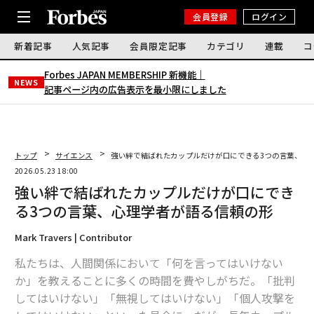
会員登録
ログイン
新着記事
人気記事
会員限定記事
カテゴリ
連載
コ
Forbes JAPAN MEMBERSHIP 新機能｜
NEWS
記事ページ内の広告表示を最小限にしました
トップ
サイエンス
強い絆で結ばれたカップルだけが口にできる3つの言葉、心
2026.05.23 18:00
強い絆で結ばれたカップルだけが口にでき
る3つの言葉、心理学者が語る信頼の形
Mark Travers | Contributor
私たちは、人間関係において「何を言ってはいけない
か」を教えることに多くの時間を費やしがちだ。「批判
してはいけない」「無視してはいけない」「個人攻撃を