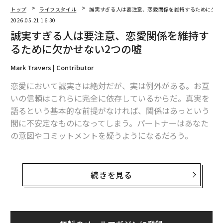
トップ
ライフスタイル
誠実すぎる人は要注意、恋愛関係を維持するために欠か
2026.05.21 16:30
誠実すぎる人は要注意、恋愛関係を維持す
るために欠かせない2つの嘘
Mark Travers | Contributor
恋愛において誠実さは絶対だが、実は例外がある。お互
いの信頼はこれらに完全に依存しているからだ。真実を
語るという基本的な前提がなければ、関係はあっという
間に不安定なものになってしまう。パートナーはあなた
の意図やコミットメントを疑うようになるだろう。
とはいえ、人間関係には絶対的なルールというものは存
在しない。あらゆる合理的なルールには、同様に合理的
続きを見る
な例外が伴う。つまり現実には、どんなに健全なカップ
ルであっても、時には真実を曲げることがある。そして
興味深いことに、ある種の不誠実さや特定の種類の嘘
は、実際には人間関係を維持する上で重要な役割を果た