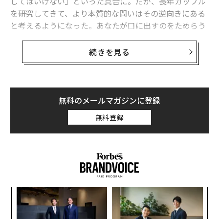
してはいけない」といった具合に。だが、長年カップル
を研究してきて、より本質的な問いはその逆向きにある
と考えるようになった。あなたが口に出すのをためらう
のは、どんな言葉だろう。
続きを見る
私の経験上、怒りに任せて口にした言葉がパートナーと
の関係を空洞化させることは少ない。むしろ口にされな
かったことが2人の関係を変える。「危険すぎる」
「生々しすぎる」「正直すぎる」と感じて声に出せない
無料のメールマガジンに登録
言葉こそが、関係を壊していく。
無料登録
以下の3つのフレーズは、劇的な宣言ではない。結婚式
のスピーチに出てくる美辞麗句でもない。だが共通点が
ある。それは、真に揺るがない土台に成り立つ関係でし
か、言うことも、そして良い形で受け取ってもらうこと
もできないという点だ。
パ
技
無
“