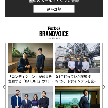
無料のメールマガジンに登録
していることが研究で示唆されている。
無料登録
残酷なほどの誠実さは、多くの場面において人間関係を
深めるどころか、むしろその親密さを損なってしまう可
能性の方が高い。そのため、恋愛関係においては、すべ
ての真実をありのままの形で伝えないという配慮も時に
は必要になるのである。
【
に
が
目
わ
の
ン
「コンディション」が成果を
なぜ“眠っていた環境技
左右する――「BAKUNE」のTEN
術”が、下水インフラを変え
TIALが支える「挑戦者の明
たのか──産総研×月島JFE
日」
アクアソリューションの10年