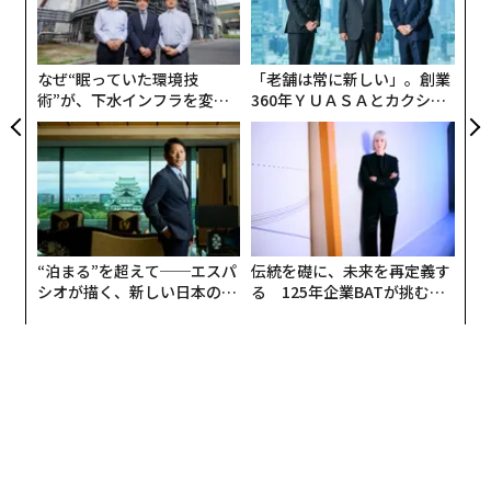
身体感覚
よっ
PA
脳が現実であれ想像であれ脅威を察知すると、自動的に
なぜ“眠っていた環境技
「老舗は常に新しい」。創業
神経系の反応へと入る。これは「闘争・逃走反応（fight
術”が、下水インフラを変え
360年ＹＵＡＳＡとカクシン
or flight）」として知られているものだ。身体を動員
たのか──産総研×月島JFE
CEO田尻望が語る、AIを超え
アクアソリューションの10年
る人の価値
し、その場に踏みとどまって闘うか、安全へ逃げるかを
可能にする。では、脳が察知する脅威が身体的な危険で
はないとしたらどうだろうか。それでも神経系は、次の
ように反応するかもしれない。
“泊まる”を超えて──エスパ
伝統を礎に、未来を再定義す
心拍数の増加
シオが描く、新しい日本のラ
る 125年企業BATが挑むス
口の渇き
グジュアリー（前編）
モークレスな未来
発汗
息切れ
血圧の上昇
頭痛
胃の底が沈むような感覚や、胸の中心が締め付けられる
感じを覚えることもあるだろう。予期せぬ請求書を開い