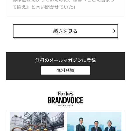
て闘え』と言い聞かせていた」
多くの人は、お金を脅威として捉えるようには育てられ
続きを見る
ていない。しかしだからといって、私たちの神経系が物
理的な脅威と同じようにお金に反応しないわけではな
い。内側で鳴る警報は、金融社会化によってしばしば無
視されたり、抑え込まれたりする。金融社会化とは、お
無料のメールマガジンに登録
金についてどのように教えられてきたかということだ。
無料登録
これは多くの場合、幼少期の観察を通じて形成され、思
春期から成人期にかけて強化される。お金が何を象徴す
るのか、お金を持つことの意味、そして人によってはお
金がないことの意味を、意識的にも無意識的にも学んで
いく。こうした経験は神経系に刻み込まれ、何が「脅
威」で何が「安全」かという関連づけを教えてくれる。
ここでは、神経系が金融生活に現れる5つのパターンを
るか
ア
、く
の
紹介する。
た
挑