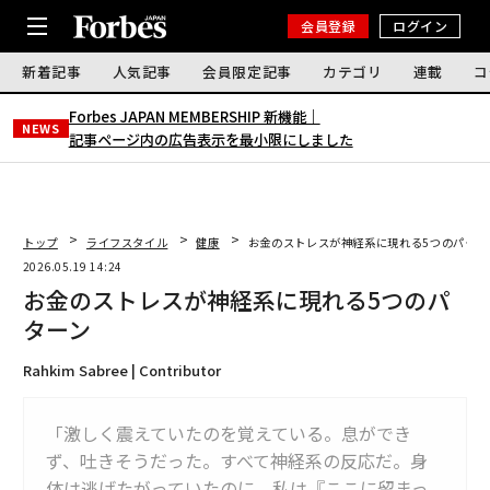
会員登録
ログイン
新着記事
人気記事
会員限定記事
カテゴリ
連載
コ
Forbes JAPAN MEMBERSHIP 新機能｜
NEWS
記事ページ内の広告表示を最小限にしました
トップ
ライフスタイル
健康
お金のストレスが神経系に現れる5つのパター
2026.05.19 14:24
お金のストレスが神経系に現れる5つのパ
ターン
Rahkim Sabree | Contributor
「激しく震えていたのを覚えている。息ができ
ず、吐きそうだった。すべて神経系の反応だ。身
体は逃げたがっていたのに、私は『ここに留まっ