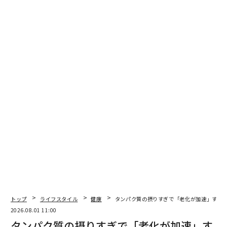
たときや、想定外の大きな出費が発生したときのことを
思い出してほしい。支払いを忘れたり、遅れたりしたと
きの感覚も同様だ。私がクライアントや聴衆に行うエク
ササイズの1つは、「お金を身体のどこで感じるか」を
特定してもらうことである。これが重要なのは、お金は
脅威ではないという考えを再び身につけ直す出発点にな
り、参加者を自分の身体に立ち戻らせるきっかけになる
からだ。
金融の回避
開封されていない郵便物、未申告の税務書類、確認して
いない銀行口座の残高——これらはすべて金融の回避の
例である。金融トラウマの視点から見ると、「安全」を
求める行動は、より快適に感じる他の作業で自分を忙し
くすることで、問題が存在しないふりをするように見え
トップ
ライフスタイル
健康
タンパク質の摂りすぎで「老化が加速」する
る（そして感じられる）。これらのことが重要ではない
2026.08.01 11:00
と認識していないわけではない。むしろ重要だからこ
タンパク質の摂りすぎで「老化が加速」す