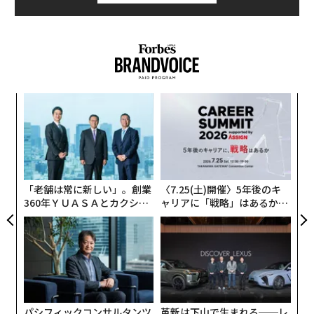
ン校のダドリー・ラミング教授は声明の中で、「大半の
その行動の背後にある動機を検証すると、健全な資産管
人は比較的運動不足であるため、実際には必要以上のタ
理というよりも、欠乏感、プレッシャー、義務感に根差
ンパク質を摂取している可能性が高く、それが健康に悪
した反応であることがわかるかもしれない。金融警戒
影響を及ぼしている可能性がある」と述べている。
は、口座残高の過度な確認、支出の細かな管理、貯蓄の
囲い込み、自分がお金を楽しむことを許さない態度とし
本レビューは、タンパク質摂取を控えることで分泌が促
て現れうる。これは現在進行形の「脅威」を感じている
模組
目
されるホルモン「線維芽細胞増殖因子21（FGF21）」に
“使
の
場合の反応であることもあれば、過去の脅威の記憶が解
着目している。このホルモンにはエネルギー代謝を高
【N
ン
けず、決して気を緩められない状態として続くこともあ
め、血糖値をコントロールし、炎症を抑える働きがあ
A
C】
顧客
る。取り組むべきは、財務への握力を緩めることではな
る。
pa
く、その握力が何から自分を守っているのかを見極める
な
ことだ。元の脅威——欠乏、不安定さ、プレッシャー
「老舗は常に新しい」。創業
〈7.25(土)開催〉5年後のキ
同レビュー記事によると、高タンパク食品に含まれるメ
360年ＹＵＡＳＡとカクシン
ャリアに「戦略」はあるか。
——を特定できれば、危険は過ぎ去ったのだと神経系を
チオニンやイソロイシン、バリンなどのアミノ酸は、成
CEO田尻望が語る、AIを超え
トップエグゼクティブのキャ
安心させ、恐れではなく意図に基づいてお金を管理して
長経路（増殖シグナル伝達経路）を活性化させる。これ
る人の価値
リアに触れる1日│CAREER S
も安全だと伝え始められる。
UMMIT 2026
が肥満や炎症、その他の加齢に関連する疾患のリスクを
高める要因になるという。
不適切な金融意思決定
ロバート・F・ケネディ・ジュニア厚生長官の下で策定
強い
金融ストレス
のさなかには、その場では合理的に思
された米国の食事ガイドラインでは、体重1キログラム
パシフィックコンサルタンツ
革新は下山で生まれる──レ