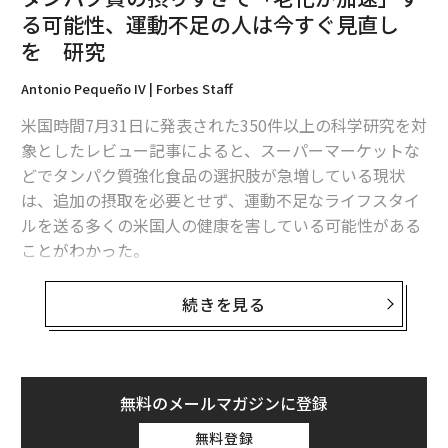
そ、いつか将来取り組もうと思っているのだ。しかしそ
る可能性、運動不足の人は今すぐ見直し
の「いつか」は、郵便物の山が高くなりすぎ、延滞料や
を 研究
罰金を課された後にようやく訪れることが多く、当初の
問題をさらに悪化させてしまう。金融の回避は、すぐに
Antonio Pequeño IV | Forbes Staff
は特定できない脅威に対する神経系の
逃走（flight）
反
米国時間7月31日に発表された350件以上の科学研究を対
応である。金融の回避が特に危険なのは、現在の財務状
象としたレビュー記事によると、スーパーマーケットな
況を把握できないまま支出が増え、浪費につながりうる
どでタンパク質強化食品の選択肢が急増している現状
点にある。
は、追加の摂取を必要とせず、運動不足なライフスタイ
ルを送る多くの米国人の健康を害している可能性がある
明細書を1通開く、電話を1本かける、あるいは回避して
ことがわかった。
きたことを書き出すだけでも、脅威は対処可能であり、
自分にはそれを乗り越える力があるのだと神経系に伝え
学術誌
『Cell Press Blue』
に掲載されたこのレビュー記
続きを見る
始めることができる。
事は、タンパク質の摂取量を増やすのではなく減らすこ
とで、老化を遅らせ、寿命を延ばす可能性があると結論
過剰な金融警戒
づけている。
回避とは正反対に、お金を1円単位まで管理すること
無料のメールマガジンに登録
で、闘争反応を示す場合もある。従来の金融教育の観点
本論文の筆頭著者である米ウィスコンシン大学マディソ
無料登録
からは、これはポジティブな行動として映る。しかし、