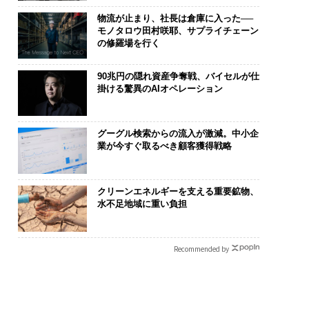
物流が止まり、社長は倉庫に入った──
モノタロウ田村咲耶、サプライチェーン
の修羅場を行く
90兆円の隠れ資産争奪戦、バイセルが仕
掛ける驚異のAIオペレーション
グーグル検索からの流入が激減。中小企
業が今すぐ取るべき顧客獲得戦略
クリーンエネルギーを支える重要鉱物、
水不足地域に重い負担
Recommended by