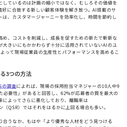
としているのは計画の縮小ではなく、むしろその価値を
嗜好に合致する新しい顧客体験を解き放つ。AI搭載のサ
トは、カスタマージャーニーを効率化し、時間を節約し
高め、コストを削減し、成長を促すための新たで斬新な
が大きいにもかかわらず十分に活用されていないAIのユ
によって現場従業員の生産性とパフォーマンスを高めるこ
る3つの方法
MSの調査
によれば、現場の採用担当マネジャーの10人中9
た必要性」があると回答し、62%が応募者の質を最大の
率によってさらに悪化しており、離職率は
ン（QSR）ではそれをはるかに上回る場合も多い。
り合うなか、もはや「より優秀な人材をどう見つける