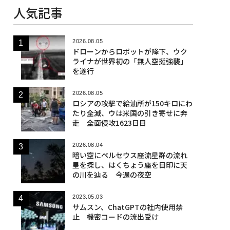
人気記事
2026.08.05
ドローンからロボットが降下、ウク
ライナが世界初の「無人空挺強襲」
を遂行
2026.08.05
ロシアの攻撃で給油所が150キロにわ
たり全滅、ウは米国の引き寄せに奔
走 全面侵攻1623日目
2026.08.04
暗い空にペルセウス座流星群の流れ
星を探し、はくちょう座を目印に天
の川を辿る 今週の夜空
2023.05.03
サムスン、ChatGPTの社内使用禁
止 機密コードの流出受け