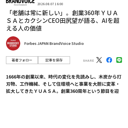
2026.08.07 16:00
「老舗は常に新しい」。創業360年ＹＵＡ
ＳＡとカクシンCEO田尻望が語る、AIを超
える人の価値
Forbes JAPAN BrandVoice Studio
著者フォロー
記事を保存
1666年の創業以来、時代の変化を先読みし、木炭から打
Vote-to-earn形式の不正サイト。
刃物、工作機械、そして住環境へと事業を大胆に変革・
拡大してきたＹＵＡＳＡ。創業360周年という節目を迎
fortune-worldcup2026.com.cnは、中国語の賭けサイ
えた今、18代目社長の田村博之（現・会長）、新たにバ
ト。公式を騙り、スポーツベッティングや宝くじ形式の
トンを受け継いだ19代目社長の村山英明、「価値主義」
ゲームを提供している。中国語圏を対象にしたものだ
を掲げて企業変革に伴走するカクシンCEO・田尻望が、
が、開催国以外でもこうした動きが広がっていることが
AIを超える「人の提供価値」と、持続的な成長を支える
わかる。
組織変革の本質に迫る。