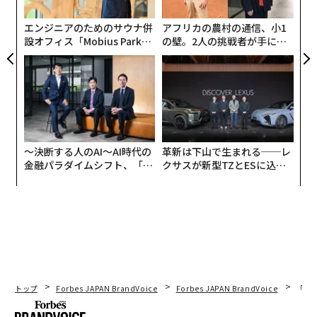
グ
エンジニアのためのサウナ併
アフリカの農村の通信、小1
設オフィス「Mobius Park」
の壁。2人の挑戦者が手にし
がオープン──タマディック
た「次なる武器」
が健康経営を徹底する理由
〜決断する人のAI〜AI時代の
革新は下山で生まれる──レ
金融パラダイムシフト、「超
クサスが新型TZとESに込め
偽のFIFA公式グッズストア。
個別化」の核心 【MUFG×ウ
た「DISCOVER」の哲学
ェルスナビ×PwC】
また、fifa2026guess.comは、小額を入金すると毎日現
金で収益が得られる「vote-to-earn」スキームという形
式の偽ゲーミングプラットフォームだ。チームに投票し
て、10ドルの参加費を支払う形になっているが、こうし
て現金を奪うほか、同時に決済情報も盗み取る。
トップ
Forbes JAPAN BrandVoice
Forbes JAPAN BrandVoice
「老