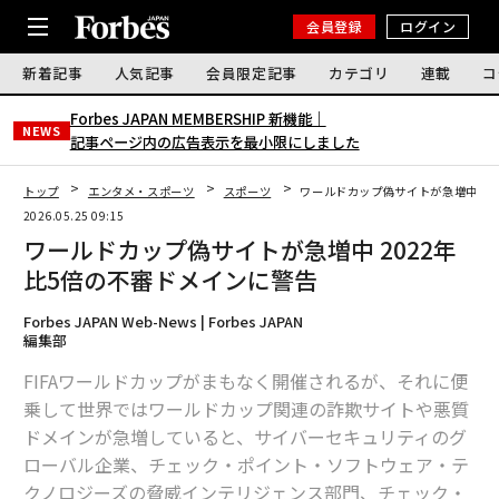
会員登録
ログイン
新着記事
人気記事
会員限定記事
カテゴリ
連載
コ
Forbes JAPAN MEMBERSHIP 新機能｜
NEWS
記事ページ内の広告表示を最小限にしました
トップ
エンタメ・スポーツ
スポーツ
ワールドカップ偽サイトが急増中 20
2026.05.25 09:15
ワールドカップ偽サイトが急増中 2022年
比5倍の不審ドメインに警告
Forbes JAPAN Web-News | Forbes JAPAN
編集部
FIFAワールドカップがまもなく開催されるが、それに便
乗して世界ではワールドカップ関連の詐欺サイトや悪質
ドメインが急増していると、サイバーセキュリティのグ
ローバル企業、チェック・ポイント・ソフトウェア・テ
クノロジーズの脅威インテリジェンス部門、チェック・