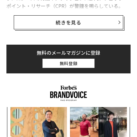
ポイント・リサーチ（CPR）が警鐘を鳴らしている。
CPRの調査によれば、今年4月だけで、「FIFA」または
続きを見る
「World Cup」というキーワードを含むドメインが、新
たに9741件登録されたという。これは2022年のワール
ドカップ開催時のピークの5倍にあたる数だ。これらの
ドメインの41件に1件が不審または悪質として検知され
無料のメールマガジンに登録
た。その割合は、開幕が近づくにつれて大きくなってい
無料登録
る。
たとえば、同社が特定したfifaofficialstore.shopは、公
式ブランドを模倣した偽のFIFAグッズストアだが、そこ
では最大80パーセントの値引率や配送無料をうたい、騙
された利用者から個人情報や決済情報を盗むというもの
キ
「
だ。
か。
─
キャ
ら
“
R S
シ