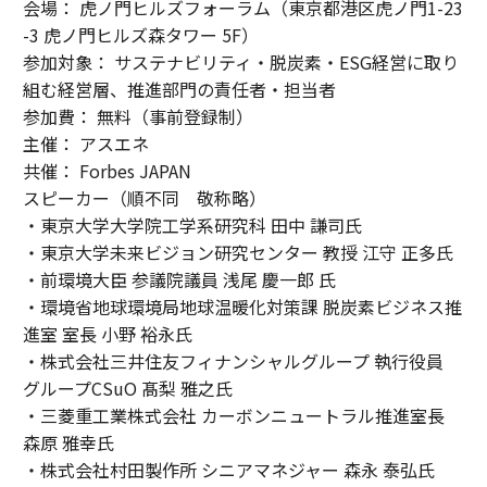
会場： 虎ノ門ヒルズフォーラム（東京都港区虎ノ門1-23
-3 虎ノ門ヒルズ森タワー 5F）
参加対象： サステナビリティ・脱炭素・ESG経営に取り
組む経営層、推進部門の責任者・担当者
参加費： 無料（事前登録制）
主催： アスエネ
共催： Forbes JAPAN
スピーカー（順不同 敬称略）
・東京大学大学院工学系研究科 田中 謙司氏
・東京大学未来ビジョン研究センター 教授 江守 正多氏
・前環境大臣 参議院議員 浅尾 慶一郎 氏
・環境省地球環境局地球温暖化対策課 脱炭素ビジネス推
進室 室長 小野 裕永氏
・株式会社三井住友フィナンシャルグループ 執行役員
グループCSuO 髙梨 雅之氏
・三菱重工業株式会社 カーボンニュートラル推進室長
森原 雅幸氏
・株式会社村田製作所 シニアマネジャー 森永 泰弘氏