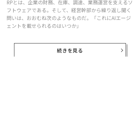
RPとは、企業の財務、在庫、調達、業務運営を支えるソ
フトウェアである。そして、経営幹部から繰り返し聞く
問いは、おおむね次のようなものだ。「これにAIエージ
ェントを載せられるのはいつか」
これは最初に問うべき問いではない。
続きを見る
エージェントが有用ではないからではない。有用であ
る。仕訳を起案し、発注書を準備し、例外処理を回付で
きるソフトウェアは、バックオフィス部門の働き方を変
え得る。しかし、業務オペレーションにおいては、行動
できる能力よりも、その行動がなぜ正しかったのかを証
明できる能力の方が重要である。
エンタープライズAIには、エージェント層の前にエビデ
ンス層が必要だ。
エージェント層は、レコードの更新、承認の回付、ドキ