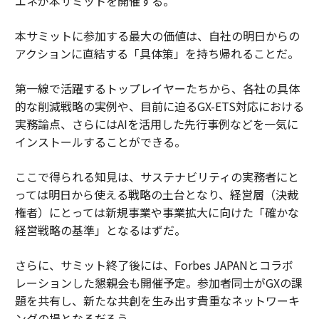
エネが本サミットを開催する。
本サミットに参加する最大の価値は、自社の明日からの
アクションに直結する「具体策」を持ち帰れることだ。
第一線で活躍するトップレイヤーたちから、各社の具体
的な削減戦略の実例や、目前に迫るGX-ETS対応における
実務論点、さらにはAIを活用した先行事例などを一気に
インストールすることができる。
ここで得られる知見は、サステナビリティの実務者にと
っては明日から使える戦略の土台となり、経営層（決裁
権者）にとっては新規事業や事業拡大に向けた「確かな
経営戦略の基準」となるはずだ。
さらに、サミット終了後には、Forbes JAPANとコラボ
レーションした懇親会も開催予定。参加者同士がGXの課
題を共有し、新たな共創を生み出す貴重なネットワーキ
ングの場となるだろう。