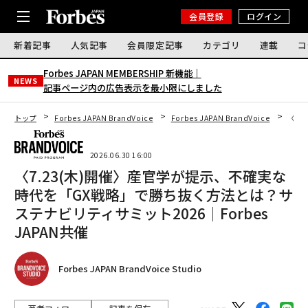
会員登録
ログイン
新着記事
人気記事
会員限定記事
カテゴリ
連載
コ
Forbes JAPAN MEMBERSHIP 新機能｜
NEWS
記事ページ内の広告表示を最小限にしました
トップ
Forbes JAPAN BrandVoice
Forbes JAPAN BrandVoice
〈7.
2026.06.30 16:00
〈7.23(木)開催〉産官学が提示、不確実な
時代を「GX戦略」で勝ち抜く方法とは？サ
ステナビリティサミット2026│Forbes
JAPAN共催
Forbes JAPAN BrandVoice Studio