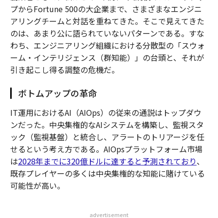
プからFortune 500の大企業まで、さまざまなエンジニ
アリングチームと対話を重ねてきた。そこで見えてきた
のは、あまり公に語られていないパターンである。すな
わち、エンジニアリング組織における分散型の「スウォ
ーム・インテリジェンス（群知能）」の台頭と、それが
引き起こし得る調整の危機だ。
ボトムアップの革命
IT運用におけるAI（AIOps）の従来の通説はトップダウ
ンだった。中央集権的なAIシステムを構築し、監視スタ
ック（監視基盤）と統合し、アラートのトリアージを任
せるという考え方である。AIOpsプラットフォーム市場
は
2028年までに320億ドルに達すると予測されており
、
既存プレイヤーの多くは中央集権的な知能に賭けている
可能性が高い。
advertisement