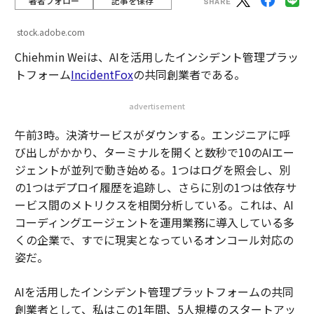
著者フォロー
記事を保存
stock.adobe.com
Chiehmin Weiは、AIを活用したインシデント管理プラッ
トフォーム
IncidentFox
の共同創業者である。
advertisement
午前3時。決済サービスがダウンする。エンジニアに呼
び出しがかかり、ターミナルを開くと数秒で10のAIエー
ジェントが並列で動き始める。1つはログを照会し、別
の1つはデプロイ履歴を追跡し、さらに別の1つは依存サ
ービス間のメトリクスを相関分析している。これは、AI
コーディングエージェントを運用業務に導入している多
くの企業で、すでに現実となっているオンコール対応の
姿だ。
AIを活用したインシデント管理プラットフォームの共同
創業者として、私はこの1年間、5人規模のスタートアッ