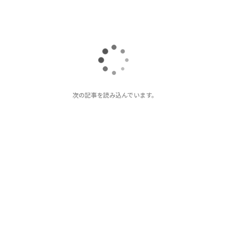
トップ
テクノロジー
女心をくすぐるEV 「デジタルラグジュアリー」という価
2026.08.04 14:15
女心をくすぐるEV 「デジタルラグジュア
リー」という価値基準への転換