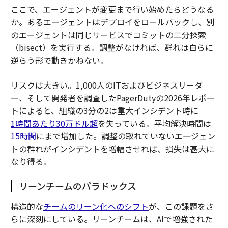
ここで、エージェントが変更まで行い始めたらどうなる
か。あるエージェントはデプロイをロールバックし、別
のエージェントは同じサービスでコミットの二分探索
（bisect）を実行する。調整がなければ、群れは自らに
逆らう形で動きかねない。
リスクは大きい。1,000人のITおよびビジネスリーダ
ー、そして開発者を調査したPagerDutyの2026年レポー
トによると、組織の3分の2は重大インシデント時に
1時間あたり30万ドル超
を失っている。平均解決時間は
15時間
にまで増加した。調整の取れていないエージェン
トの群れがインシデントを増幅させれば、損失は甚大に
なり得る。
リーンチームのパラドックス
構造的な
チームのリーン化へのシフト
が、この課題をさ
らに深刻にしている。リーンチームは、AIで増強された