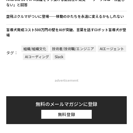
ない」と回答
空飛ぶクルマがついに登場──移動のかたちを永遠に変えるかもしれない
盲導犬育成コスト500万円の壁をAIが突破、言葉を話すロボット盲導犬が登
場
組織/組織文化
技術者/技術職/エンジニア
AIエージェント
タグ：
AIコーディング
Slack
advertisement
無料のメールマガジンに登録
無料登録