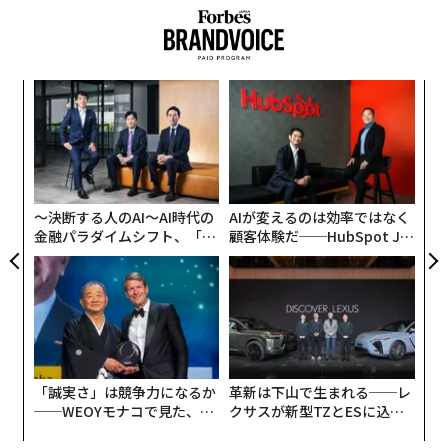
「
3
C
パ
る
技
無
防
〜決断する人のAI〜AI時代の
AIが変えるのは効率ではなく
金融パラダイムシフト、「超
顧客体験だ──HubSpot Ja
個別化」の核心 【MUFG×ウ
panが語る「Grow Better」
ェルスナビ×PwC】
な組織のつくり方
「誠実さ」は競争力になるか
革新は下山で生まれる──レ
──WEOYモナコで見た、く
クサスが新型TZとESに込め
ら寿司の経営哲学
た「DISCOVER」の哲学