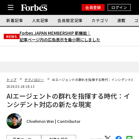
会員登録
ログイン
新着記事
人気記事
会員限定記事
カテゴリ
連載
コ
Forbes JAPAN MEMBERSHIP 新機能｜
NEWS
記事ページ内の広告表示を最小限にしました
トップ
テクノロジー
AIエージェントの群れを指揮する時代：インシデント対応
2026.05.18 18:13
AIエージェントの群れを指揮する時代：イ
ンシデント対応の新たな現実
Chiehmin Wei | Contributor