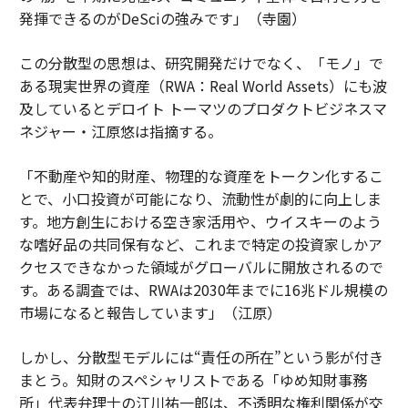
発揮できるのがDeSciの強みです」（寺園）
この分散型の思想は、研究開発だけでなく、「モノ」で
ある現実世界の資産（RWA：Real World Assets）にも波
及しているとデロイト トーマツのプロダクトビジネスマ
ネジャー・江原悠は指摘する。
「不動産や知的財産、物理的な資産をトークン化するこ
とで、小口投資が可能になり、流動性が劇的に向上しま
す。地方創生における空き家活用や、ウイスキーのよう
な嗜好品の共同保有など、これまで特定の投資家しかア
クセスできなかった領域がグローバルに開放されるので
す。ある調査では、RWAは2030年までに16兆ドル規模の
市場になると報告しています」（江原）
しかし、分散型モデルには“責任の所在”という影が付き
まとう。知財のスペシャリストである「ゆめ知財事務
所」代表弁理士の江川祐一郎は、不透明な権利関係が交