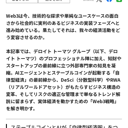
Web3は今、技術的な探求や単純なユースケースの面白
さから社会的に実利のあるビジネスの実装フェーズへと
進み始めている。果たしてそれは、我々の経済活動をど
う変容させるのか。
本記事では、デロイト トーマツ グループ（以下、デロ
イト トーマツ）のプロフェッショナル陣に加え、知財や
スタートアップの最前線に立つ外部専門家の知見を凝
縮。AIエージェントとステーブルコインが起動する「自
律型経済」の最前線から、DeSci（分散型科学）やRWA
（リアルワールドアセット）がもたらすビジネス構造の
変革、そしてリスクの適正な管理まで――単なるトレンド解
説に留まらず、実体経済を動かすための「Web3戦略」
を解き明かす。
ステーブルコインとAIが「自律型経済圏」をつ