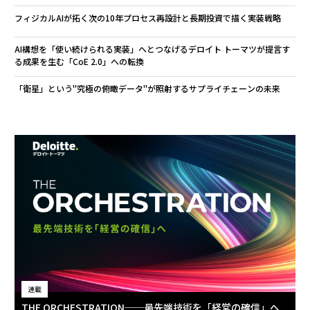
フィジカルAIが拓く次の10年――プロセス再設計と長期投資で描く実装戦略
AI構想を「使い続けられる実装」へとつなげる――デロイト トーマツが提言す
る成果を生む「CoE 2.0」への転換
「衛星」という"究極の俯瞰データ"が照射するサプライチェーンの未来
連載
THE ORCHESTRATION──最先端技術を「経営の確信」へ