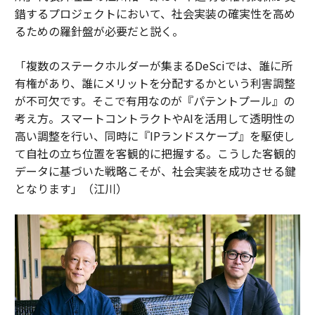
錯するプロジェクトにおいて、社会実装の確実性を高め
るための羅針盤が必要だと説く。
「複数のステークホルダーが集まるDeSciでは、誰に所
有権があり、誰にメリットを分配するかという利害調整
が不可欠です。そこで有用なのが『パテントプール』の
考え方。スマートコントラクトやAIを活用して透明性の
高い調整を行い、同時に『IPランドスケープ』を駆使し
て自社の立ち位置を客観的に把握する。こうした客観的
データに基づいた戦略こそが、社会実装を成功させる鍵
となります」（江川）