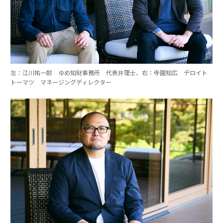
左：江川祐一郎 ゆめ知財事務所 代表弁理士、右：寺園知広 デロイト
トーマツ マネージングディレクター