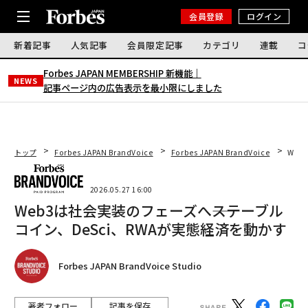
会員登録
ログイン
新着記事
人気記事
会員限定記事
カテゴリ
連載
コ
Forbes JAPAN MEMBERSHIP 新機能｜
NEWS
記事ページ内の広告表示を最小限にしました
トップ
Forbes JAPAN BrandVoice
Forbes JAPAN BrandVoice
Web
2026.05.27 16:00
Web3は社会実装のフェーズへ――ステーブル
コイン、DeSci、RWAが実態経済を動かす
Forbes JAPAN BrandVoice Studio
著者フォロー
記事を保存