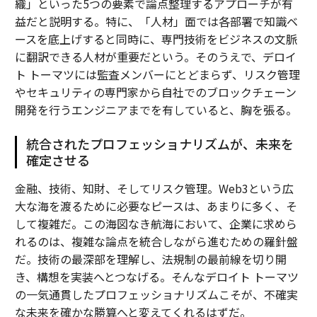
織」といった5つの要素で論点整理するアプローチが有
益だと説明する。特に、「人材」面では各部署で知識ベ
ースを底上げすると同時に、専門技術をビジネスの文脈
に翻訳できる人材が重要だという。そのうえで、デロイ
ト トーマツには監査メンバーにとどまらず、リスク管理
やセキュリティの専門家から自社でのブロックチェーン
開発を行うエンジニアまでを有していると、胸を張る。
統合されたプロフェッショナリズムが、未来を
確定させる
金融、技術、知財、そしてリスク管理。Web3という広
大な海を渡るために必要なピースは、あまりに多く、そ
して複雑だ。この海図なき航海において、企業に求めら
れるのは、複雑な論点を統合しながら進むための羅針盤
だ。技術の最深部を理解し、法規制の最前線を切り開
き、構想を実装へとつなげる。そんなデロイト トーマツ
の一気通貫したプロフェッショナリズムこそが、不確実
な未来を確かな勝算へと変えてくれるはずだ。