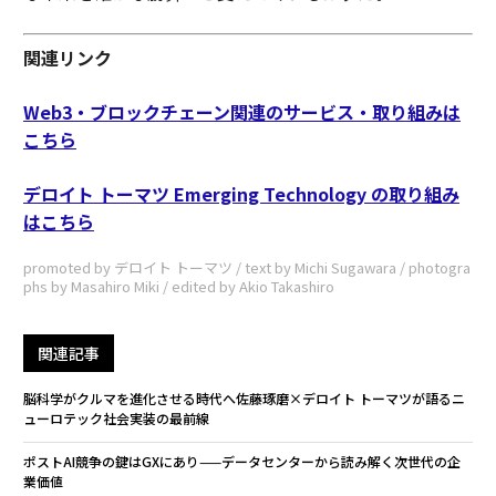
関連リンク
Web3・ブロックチェーン関連のサービス・取り組みは
こちら
デロイト トーマツ Emerging Technology の取り組み
はこちら
promoted by デロイト トーマツ / text by Michi Sugawara / photogra
phs by Masahiro Miki / edited by Akio Takashiro
関連記事
脳科学がクルマを進化させる時代へ――佐藤琢磨×デロイト トーマツが語るニ
ューロテック社会実装の最前線
ポストAI競争の鍵はGXにあり——データセンターから読み解く次世代の企
業価値