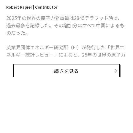
Robert Rapier | Contributor
2025年の世界の原子力発電量は2845テラワット時で、
過去最多を記録した。その増加分はすべて中国によるも
のだった。
英業界団体エネルギー研究所（EI）が発行した「世界エ
ネルギー統計レビュー」によると、25年の世界の原子力
発電量は前年比1.3％、30テラワット時増加した。中国
の増加分は34テラワット時を超えたため、同国を除け
続きを見る
ば、世界の原子力発電量は減少したことになる。
この数字は「世界的な原子力ルネッサンス」という大ま
かな主張より、業界の実情をより的確に捉えている。原
子力発電量は増加しているものの、拡大は特定の国に集
中している。米国は引き続き世界最多の原子力発電所を
稼働させているが、中国は急速にその差を縮めている。
日本は徐々に回復しているが、欧州諸国の多くは10年前