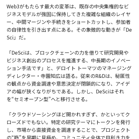
Web3がもたらす最大の変革は、既存の中央集権的なビ
ジネスモデルが強固に保持してきた複雑な組織のレイヤ
ー、中間マージンや手続きをショートカットし、参加者
の自律性を引き出す点にある。その象徴的な動きが「De
Sci」だ。
「DeSciは、ブロックチェーンの力を借りて研究開発や
ビジネス創出のプロセスを推進する、中長期のイノベー
ション手法です」と、デロイト トーマツのマネージング
ディレクター・寺園知広は語る。従来のR&Dは、秘匿性
の観点から資金調達や意思決定が閉鎖的になり、アイデ
アの幅が狭くなりがちである。しかし、DeSciはそれ
を“セミオープン型”へと移行させる。
「クラウドソーシングほど開かれすぎず、かといってク
ローズドでもない。特定の研究テーマにトークンを発行
し、市場から直接資金を調達することで、プロジェクト
の“筋”を早期に見極め、コミュニティ全体で目利き力を