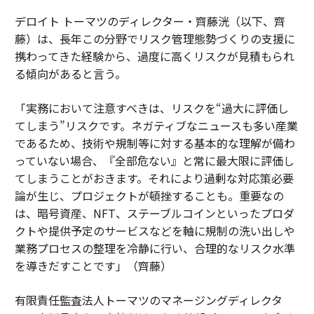
デロイト トーマツのディレクター・齊藤洸（以下、齊
藤）は、長年この分野でリスク管理態勢づくりの支援に
携わってきた経験から、過度に高くリスクが見積もられ
る傾向があると言う。
「実務において注意すべきは、リスクを“過大に評価し
てしまう”リスクです。ネガティブなニュースも多い産業
であるため、技術や規制等に対する基本的な理解が備わ
っていない場合、『全部危ない』と常に最大限に評価し
てしまうことがおきます。それにより過剰な対応策必要
論が生じ、プロジェクトが頓挫することも。重要なの
は、暗号資産、NFT、ステーブルコインといったプロダ
クトや提供予定のサービスなどを軸に規制の洗い出しや
業務プロセスの整理を冷静に行い、合理的なリスク水準
を導きだすことです」（齊藤）
有限責任監査法人トーマツのマネージングディレクタ