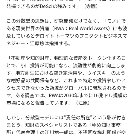
発揮できるのがDeSciの強みです」（寺園）
この分散型の思想は、研究開発だけでなく、「モノ」で
ある現実世界の資産（RWA：Real World Assets）にも波
及しているとデロイト トーマツのプロダクトビジネスマ
ネジャー・江原悠は指摘する。
「不動産や知的財産、物理的な資産をトークン化するこ
とで、小口投資が可能になり、流動性が劇的に向上しま
す。地方創生における空き家活用や、ウイスキーのよう
な嗜好品の共同保有など、これまで特定の投資家しかア
クセスできなかった領域がグローバルに開放されるので
す。ある調査では、RWAは2030年までに16兆ドル規模の
市場になると報告しています」（江原）
しかし、分散型モデルには“責任の所在”という影が付き
まとう。知財のスペシャリストである「ゆめ知財事務
所」代表弁理士の江川祐一郎は、不透明な権利関係が交