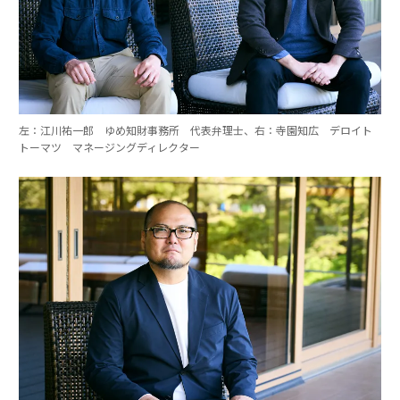
左：江川祐一郎 ゆめ知財事務所 代表弁理士、右：寺園知広 デロイト
トーマツ マネージングディレクター