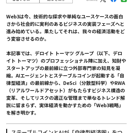
Web3は今、技術的な探求や単純なユースケースの面白
さから社会的に実利のあるビジネスの実装フェーズへと
進み始めている。果たしてそれは、我々の経済活動をど
う変容させるのか。
本記事では、デロイト トーマツ グループ（以下、デロ
イト トーマツ）のプロフェッショナル陣に加え、知財や
スタートアップの最前線に立つ外部専門家の知見を凝
縮。AIエージェントとステーブルコインが起動する「自
律型経済」の最前線から、DeSci（分散型科学）やRWA
（リアルワールドアセット）がもたらすビジネス構造の
変革、そしてリスクの適正な管理まで――単なるトレンド解
説に留まらず、実体経済を動かすための「Web3戦略」
を解き明かす。
ステーブルコインとAIが「自律型経済圏」をつ