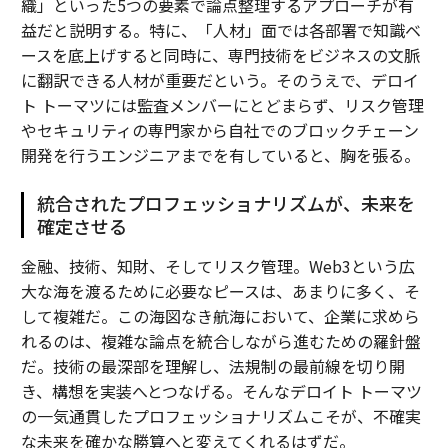
織」といった5つの要素で論点整理するアプローチが有
益だと説明する。特に、「人材」面では各部署で知識ベ
ースを底上げすると同時に、専門技術をビジネスの文脈
に翻訳できる人材が重要だという。そのうえで、デロイ
ト トーマツには監査メンバーにとどまらず、リスク管理
やセキュリティの専門家から自社でのブロックチェーン
開発を行うエンジニアまでを有していると、胸を張る。
統合されたプロフェッショナリズムが、未来を
確定させる
金融、技術、知財、そしてリスク管理。Web3という広
大な海を渡るために必要なピースは、あまりに多く、そ
して複雑だ。この海図なき航海において、企業に求めら
れるのは、複雑な論点を統合しながら進むための羅針盤
だ。技術の最深部を理解し、法規制の最前線を切り開
き、構想を実装へとつなげる。そんなデロイト トーマツ
の一気通貫したプロフェッショナリズムこそが、不確実
な未来を確かな勝算へと変えてくれるはずだ。