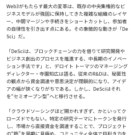
Web3がもたらす最大の変革は、既存の中央集権的なビ
ジネスモデルが強固に保持してきた複雑な組織のレイヤ
ー、中間マージンや手続きをショートカットし、参加者
の自律性を引き出す点にある。その象徴的な動きが「De
Sci」だ。
「DeSciは、ブロックチェーンの力を借りて研究開発や
ビジネス創出のプロセスを推進する、中長期のイノベー
ション手法です」と、デロイト トーマツのマネージング
ディレクター・寺園知広は語る。従来のR&Dは、秘匿性
の観点から資金調達や意思決定が閉鎖的になり、アイデ
アの幅が狭くなりがちである。しかし、DeSciはそれ
を“セミオープン型”へと移行させる。
「クラウドソーシングほど開かれすぎず、かといってク
ローズドでもない。特定の研究テーマにトークンを発行
し、市場から直接資金を調達することで、プロジェクト
の“筋”を早期に見極め、コミュニティ全体で目利き力を