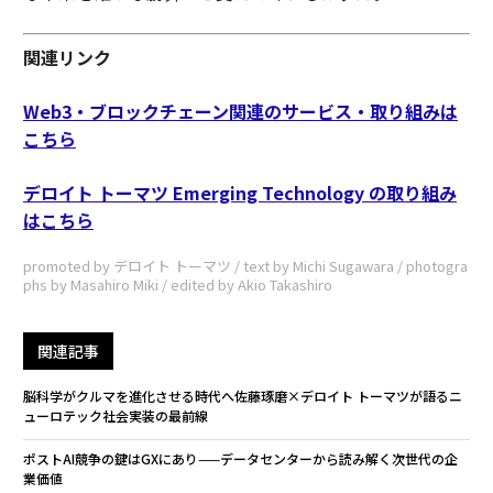
関連リンク
Web3・ブロックチェーン関連のサービス・取り組みは
こちら
デロイト トーマツ Emerging Technology の取り組み
はこちら
promoted by デロイト トーマツ / text by Michi Sugawara / photogra
phs by Masahiro Miki / edited by Akio Takashiro
関連記事
脳科学がクルマを進化させる時代へ――佐藤琢磨×デロイト トーマツが語るニ
ューロテック社会実装の最前線
ポストAI競争の鍵はGXにあり——データセンターから読み解く次世代の企
業価値