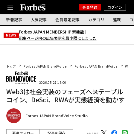
会員登録
ログイン
新着記事
人気記事
会員限定記事
カテゴリ
連載
コ
Forbes JAPAN MEMBERSHIP 新機能｜
NEWS
記事ページ内の広告表示を最小限にしました
トップ
Forbes JAPAN BrandVoice
Forbes JAPAN BrandVoice
Web
2026.05.27 16:00
Web3は社会実装のフェーズへ――ステーブル
コイン、DeSci、RWAが実態経済を動かす
Forbes JAPAN BrandVoice Studio
著者フォロー
記事を保存