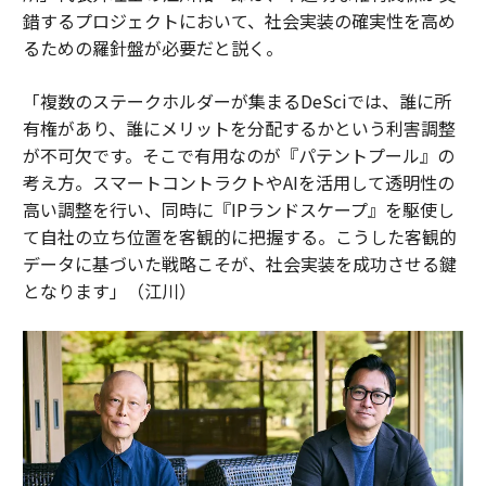
錯するプロジェクトにおいて、社会実装の確実性を高め
るための羅針盤が必要だと説く。
「複数のステークホルダーが集まるDeSciでは、誰に所
有権があり、誰にメリットを分配するかという利害調整
が不可欠です。そこで有用なのが『パテントプール』の
考え方。スマートコントラクトやAIを活用して透明性の
高い調整を行い、同時に『IPランドスケープ』を駆使し
て自社の立ち位置を客観的に把握する。こうした客観的
データに基づいた戦略こそが、社会実装を成功させる鍵
となります」（江川）