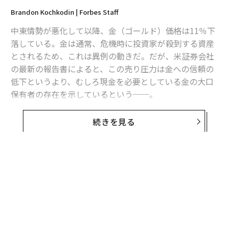
Brandon Kochkodin | Forbes Staff
中東情勢が悪化して以降、金（ゴールド）価格は11％下
落している。金は通常、危機時に投資家が殺到する資産
とされるため、これは異例の動きだ。だが、米証券会社
の最新の報告書によると、この売り圧力は金への信頼の
低下というより、むしろ現金を必要としている金の大口
保有者の存在を示しているという──。
中東情勢が混乱すれば、金は投資家にとっての避難先と
続きを見る
なるはずだった。ところが、2月28日に米国がイランへ
の攻撃を開始して以降、金価格は11％下落しており、
「安全資産」としての評価に疑問が投げかけられてい
る。
この結果は逆説的に思える。世界情勢が不安定になる
と、安全資産の価格は上昇するのが通例だ。しかし、顧
客資産2兆3000億ドル（約359兆円）を擁する米国最大