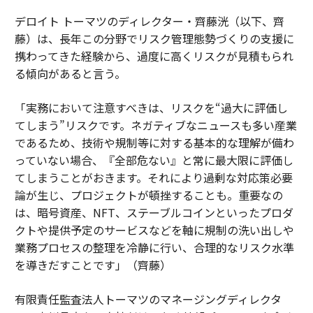
デロイト トーマツのディレクター・齊藤洸（以下、齊
藤）は、長年この分野でリスク管理態勢づくりの支援に
携わってきた経験から、過度に高くリスクが見積もられ
る傾向があると言う。
「実務において注意すべきは、リスクを“過大に評価し
てしまう”リスクです。ネガティブなニュースも多い産業
であるため、技術や規制等に対する基本的な理解が備わ
っていない場合、『全部危ない』と常に最大限に評価し
てしまうことがおきます。それにより過剰な対応策必要
論が生じ、プロジェクトが頓挫することも。重要なの
は、暗号資産、NFT、ステーブルコインといったプロダ
クトや提供予定のサービスなどを軸に規制の洗い出しや
業務プロセスの整理を冷静に行い、合理的なリスク水準
を導きだすことです」（齊藤）
有限責任監査法人トーマツのマネージングディレクタ