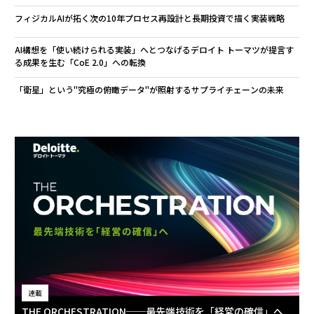
フィジカルAIが拓く次の10年――プロセス再設計と長期投資で描く実装戦略
AI構想を「使い続けられる実装」へとつなげる――デロイト トーマツが提言す
る成果を生む「CoE 2.0」への転換
「衛星」という"究極の俯瞰データ"が照射するサプライチェーンの未来
連載
THE ORCHESTRATION──最先端技術を「経営の確信」へ